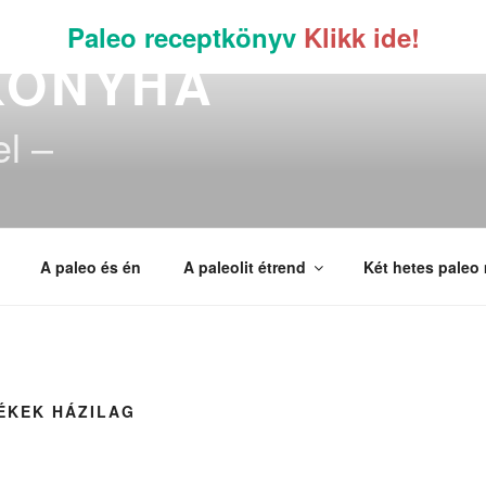
Paleo receptkönyv
Klikk ide!
KONYHA
el –
A paleo és én
A paleolit étrend
Két hetes paleo
ÉKEK HÁZILAG