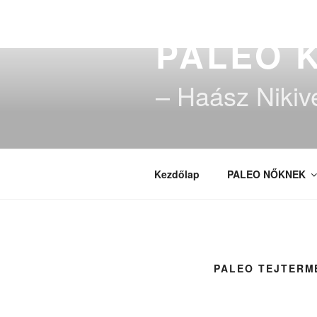
Tartalomhoz
PALEO 
– Haász Nikiv
Kezdőlap
PALEO NŐKNEK
PALEO TEJTERM