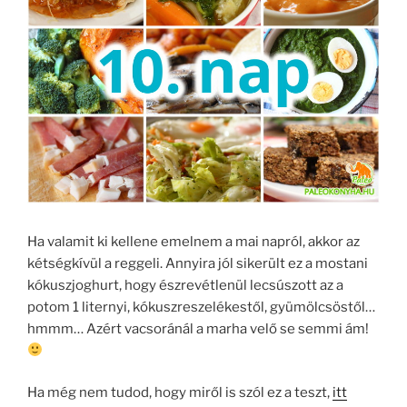
Ha valamit ki kellene emelnem a mai napról, akkor az
kétségkívül a reggeli. Annyira jól sikerült ez a mostani
kókuszjoghurt, hogy észrevétlenül lecsúszott az a
potom 1 liternyi, kókuszreszelékestől, gyümölcsöstől…
hmmm… Azért vacsoránál a marha velő se semmi ám!
Ha még nem tudod, hogy miről is szól ez a teszt,
itt