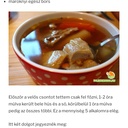
maroknyi egész bors
Először a velős csontot tettem csak fel főzni, 1-2 óra
múlva került bele hús és a só, körülbelül 1 óra múlva
pedig az összes többi. Ez a mennyiség 5 alkalomra elég.
Itt két dolgot jegyeznék meg: