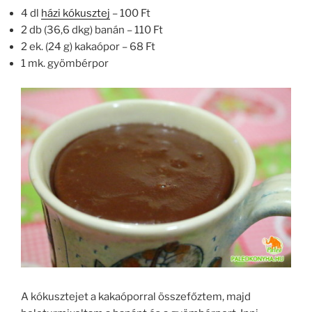
4 dl
házi kókusztej
– 100 Ft
2 db (36,6 dkg) banán – 110 Ft
2 ek. (24 g) kakaópor – 68 Ft
1 mk. gyömbérpor
A kókusztejet a kakaóporral összefőztem, majd