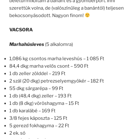
beleturmixoltam a banánt és a gyömbérport. Inni
szerettük volna, de (valószínűleg a banántól) teljesen
bekocsonyásodott. Nagyon finom!
VACSORA
Marhahúsleves
(5 alkalomra)
1,086 kg csontos marha leveshús – 1 085 Ft
84,4 dkg marha velős csont – 590 Ft
1 db zeller zölddel – 219 Ft
2 szál (20 dkg) petrezselyemgyökér – 182 Ft
55 dkg sárgarépa – 99 Ft
1 db (48,4 dkg) zeller – 193 Ft
1 db (8 dkg) vöröshagyma – 15 Ft
1 db karalábé – 169 Ft
3/8 fejes káposzta – 125 Ft
5 gerezd fokhagyma – 22 Ft
2 ek. só