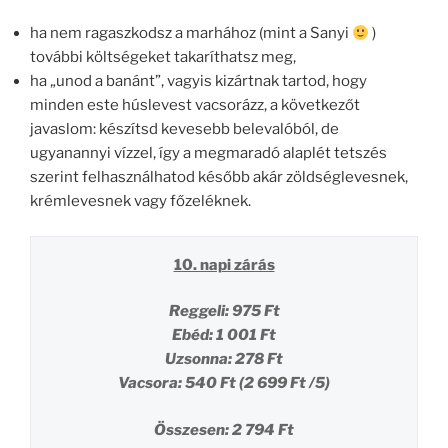
ha nem ragaszkodsz a marhához (mint a Sanyi
)
további költségeket takaríthatsz meg,
ha „unod a banánt”, vagyis kizártnak tartod, hogy
minden este húslevest vacsorázz, a következőt
javaslom: készítsd kevesebb belevalóból, de
ugyanannyi vízzel, így a megmaradó alaplét tetszés
szerint felhasználhatod később akár zöldséglevesnek,
krémlevesnek vagy főzeléknek.
10. napi zárás
Reggeli: 975 Ft
Ebéd: 1 001 Ft
Uzsonna: 278 Ft
Vacsora: 540 Ft (2 699 Ft /5)
Összesen: 2 794 Ft