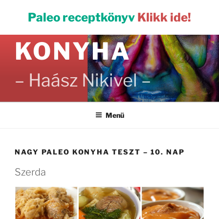
Tartalomhoz
PALEO
Paleo receptkönyv
Klikk ide!
KONYHA
– Haász Nikivel –
Menü
NAGY PALEO KONYHA TESZT – 10. NAP
Szerda