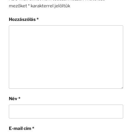
b
m
mezőket
*
karakterrel jelöltük
o
e
o
g
Hozzászólás
*
k
Név
*
E-mail cím
*