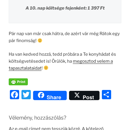
A 10. nap költsége fejenként: 1 397 Ft
Pár nap van már csak hátra, de azért vár még Rátok egy
pár finomság!
Ha van kedved hozzá, tedd próbára a Te konyhádat és
költségvetésedet is! Örülök, ha
megosztod velem a
tapasztalataidat
!
F
T
O
Share
Post
a
w
ss
c
itt
z
Vélemény, hozzászólás?
e
er
a
Az e-mail címet nem tesszük közzé.
A kötelező