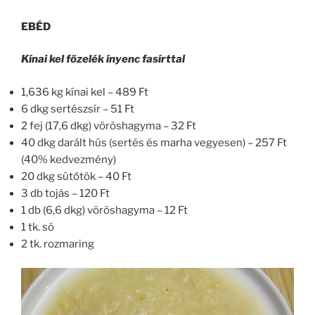
EBÉD
Kínai kel főzelék ínyenc fasírttal
1,636 kg kínai kel – 489 Ft
6 dkg sertészsír – 51 Ft
2 fej (17,6 dkg) vöröshagyma – 32 Ft
40 dkg darált hús (sertés és marha vegyesen) – 257 Ft
(40% kedvezmény)
20 dkg sütőtök – 40 Ft
3 db tojás – 120 Ft
1 db (6,6 dkg) vöröshagyma – 12 Ft
1 tk. só
2 tk. rozmaring