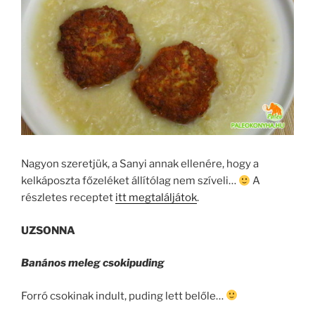
Nagyon szeretjük, a Sanyi annak ellenére, hogy a
kelkáposzta főzeléket állítólag nem szíveli…
A
részletes receptet
itt megtaláljátok
.
UZSONNA
Banános meleg csokipuding
Forró csokinak indult, puding lett belőle…