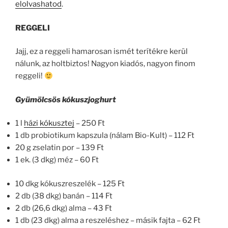
elolvashatod
.
REGGELI
Jajj, ez a reggeli hamarosan ismét terítékre kerül
nálunk, az holtbiztos! Nagyon kiadós, nagyon finom
reggeli!
Gyümölcsös kókuszjoghurt
1 l
házi kókusztej
– 250 Ft
1 db probiotikum kapszula (nálam Bio-Kult) – 112 Ft
20 g zselatin por – 139 Ft
1 ek. (3 dkg) méz – 60 Ft
10 dkg kókuszreszelék – 125 Ft
2 db (38 dkg) banán – 114 Ft
2 db (26,6 dkg) alma – 43 Ft
1 db (23 dkg) alma a reszeléshez – másik fajta – 62 Ft