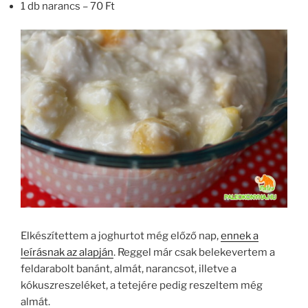
1 db narancs – 70 Ft
Elkészítettem a joghurtot még előző nap,
ennek a
leírásnak az alapján
. Reggel már csak belekevertem a
feldarabolt banánt, almát, narancsot, illetve a
kókuszreszeléket, a tetejére pedig reszeltem még
almát.