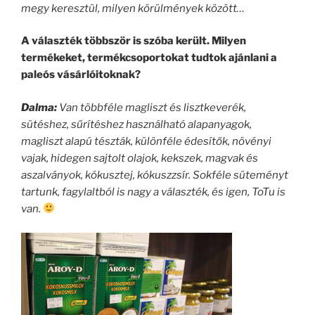
megy keresztül, milyen körülmények között…
A választék többször is szóba került. Milyen
termékeket, termékcsoportokat tudtok ajánlani a
paleós vásárlóitoknak?
Dalma:
Van többféle magliszt és lisztkeverék,
sütéshez, sűrítéshez használható alapanyagok,
magliszt alapú tészták, különféle édesítők, növényi
vajak, hidegen sajtolt olajok, kekszek, magvak és
aszalványok, kókusztej, kókuszzsír. Sokféle süteményt
tartunk, fagylaltból is nagy a választék, és igen, ToTu is
van.