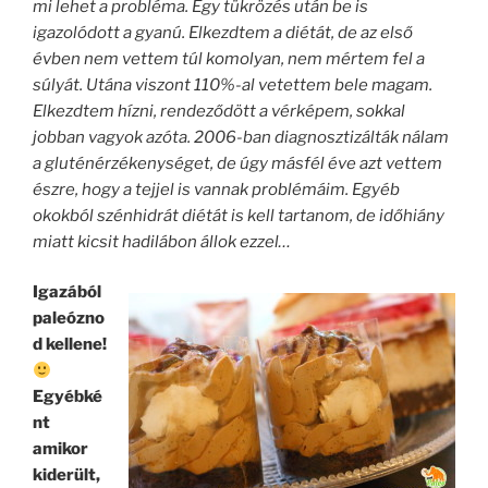
mi lehet a probléma. Egy tükrözés után be is
igazolódott a gyanú. Elkezdtem a diétát, de az első
évben nem vettem túl komolyan, nem mértem fel a
súlyát. Utána viszont 110%-al vetettem bele magam.
Elkezdtem hízni, rendeződött a vérképem, sokkal
jobban vagyok azóta. 2006-ban diagnosztizálták nálam
a gluténérzékenységet, de úgy másfél éve azt vettem
észre, hogy a tejjel is vannak problémáim. Egyéb
okokból szénhidrát diétát is kell tartanom, de időhiány
miatt kicsit hadilábon állok ezzel…
Igazából
paleózno
d kellene!
Egyébké
nt
amikor
kiderült,