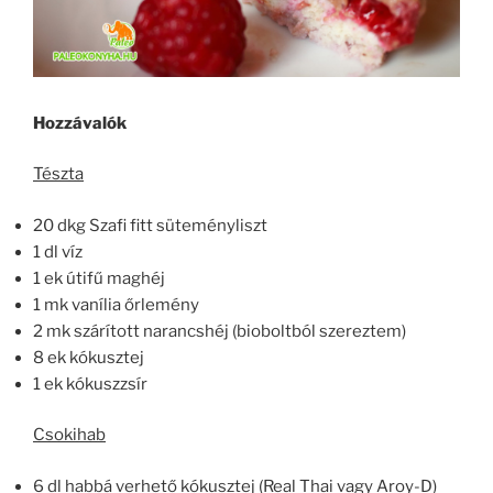
Hozzávalók
Tészta
20 dkg Szafi fitt süteményliszt
1 dl víz
1 ek útifű maghéj
1 mk vanília őrlemény
2 mk szárított narancshéj (bioboltból szereztem)
8 ek kókusztej
1 ek kókuszzsír
Csokihab
6 dl habbá verhető kókusztej (Real Thai vagy Aroy-D)