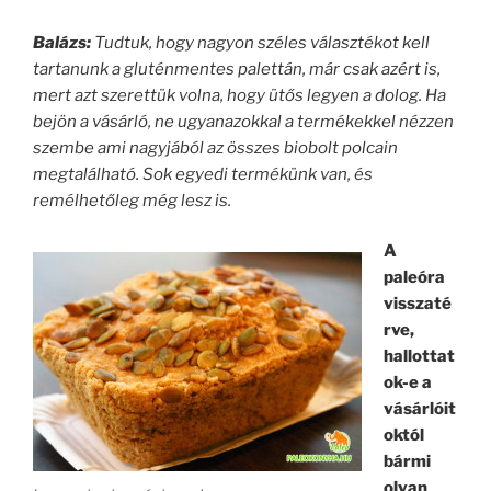
Balázs:
Tudtuk, hogy nagyon széles választékot kell
tartanunk a gluténmentes palettán, már csak azért is,
mert azt szerettük volna, hogy ütős legyen a dolog. Ha
bejön a vásárló, ne ugyanazokkal a termékekkel nézzen
szembe ami nagyjából az összes biobolt polcain
megtalálható. Sok egyedi termékünk van, és
remélhetőleg még lesz is.
A
paleóra
visszaté
rve,
hallottat
ok-e a
vásárlóit
októl
bármi
olyan