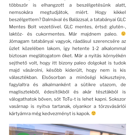
többször is elhangzott a beszélgetésünk alatt,
nemsokára megtudjátok, miért. Hogy kikkel
beszélgettem? Dalmával és Balázzsal, a tatabányai GLC
Mentes Bolt vezetőivel. GLC mentes, értsd: glutén-,
laktóz- és cukormentes. Már majdnem paleo.
Jómagam tatabányai vagyok, ráadásul szerencsére az
üzlet közelében lakom, így hetente 1-2 alkalommal
biztosan meglátogatom őket. Már a nyitás környékén
sejthető volt, hogy itt bizony paleo dolgokat is tudok
majd vásárolni, később kiderült, hogy nem is kis
választékban. Elsősorban a minőségi kókusztejre,
fagylaltra és alkalmanként a sütikre utazom, de
maglisztekből, édesítőkből és akár tésztákból is
válogathatok bőven, sőt ToTu-t is lehet kapni. Sokszor
vasárnap is nyitva tartanak, olyankor a törzsvásárlói
kártyámra még kedvezményt is kapok.