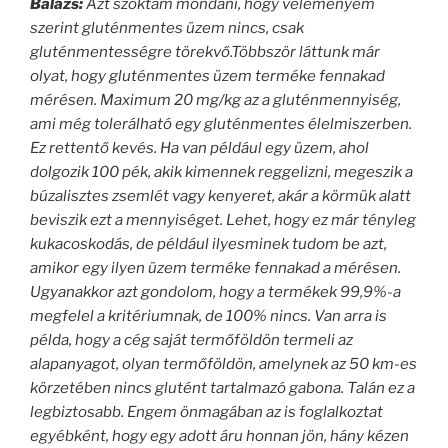
Balázs:
Azt szoktam mondani, hogy véleményem
szerint gluténmentes üzem nincs, csak
gluténmentességre törekvő.Többször láttunk már
olyat, hogy gluténmentes üzem terméke fennakad
mérésen. Maximum 20 mg/kg az a gluténmennyiség,
ami még tolerálható egy gluténmentes élelmiszerben.
Ez rettentő kevés. Ha van például egy üzem, ahol
dolgozik 100 pék, akik kimennek reggelizni, megeszik a
búzalisztes zsemlét vagy kenyeret, akár a körmük alatt
beviszik ezt a mennyiséget. Lehet, hogy ez már tényleg
kukacoskodás, de például ilyesminek tudom be azt,
amikor egy ilyen üzem terméke fennakad a mérésen.
Ugyanakkor azt gondolom, hogy a termékek 99,9%-a
megfelel a kritériumnak, de 100% nincs. Van arra is
példa, hogy a cég saját termőföldön termeli az
alapanyagot, olyan termőföldön, amelynek az 50 km-es
körzetében nincs glutént tartalmazó gabona. Talán ez a
legbiztosabb. Engem önmagában az is foglalkoztat
egyébként, hogy egy adott áru honnan jön, hány kézen