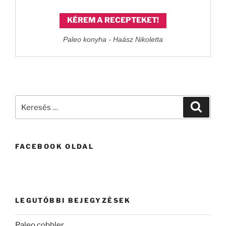
KÉREM A RECEPTEKET!
Paleo konyha - Haász Nikoletta
Keresés
Keresé
a
következő
kifejezésre:
FACEBOOK OLDAL
LEGUTÓBBI BEJEGYZÉSEK
Paleo cobbler