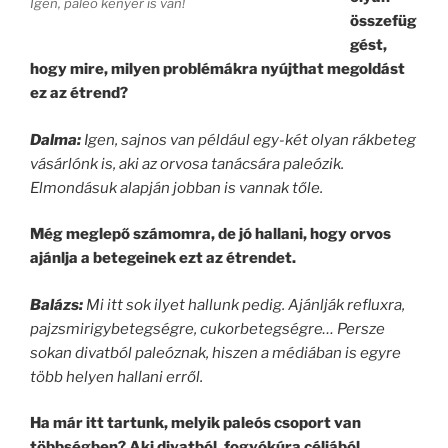
Igen, paleo kenyér is van!
összefüg
gést,
hogy mire, milyen problémákra nyújthat megoldást
ez az étrend?
Dalma:
Igen, sajnos van például egy-két olyan rákbeteg
vásárlónk is, aki az orvosa tanácsára paleózik.
Elmondásuk alapján jobban is vannak tőle.
Még meglepő számomra, de jó hallani, hogy orvos
ajánlja a betegeinek ezt az étrendet.
Balázs:
Mi itt sok ilyet hallunk pedig. Ajánlják refluxra,
pajzsmirigybetegségre, cukorbetegségre… Persze
sokan divatból paleóznak, hiszen a médiában is egyre
több helyen hallani erről.
Ha már itt tartunk, melyik paleós csoport van
többségben? Aki divatból, fogyókúra céljából