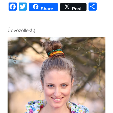
F
T
O
Share
Post
a
w
ss
c
itt
z
e
er
a
Üdvözöllek! :)
b
m
o
e
o
g
k