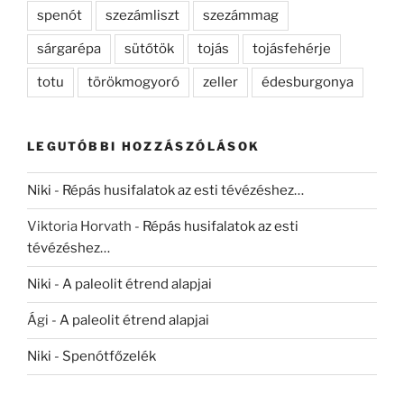
spenót
szezámliszt
szezámmag
sárgarépa
sütőtök
tojás
tojásfehérje
totu
törökmogyoró
zeller
édesburgonya
LEGUTÓBBI HOZZÁSZÓLÁSOK
Niki
-
Répás husifalatok az esti tévézéshez…
Viktoria Horvath
-
Répás husifalatok az esti
tévézéshez…
Niki
-
A paleolit étrend alapjai
Ági
-
A paleolit étrend alapjai
Niki
-
Spenótfőzelék