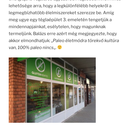
lehetősége arra, hogy a legkülönfélébb helyekről a
legmegbízhatóbb élelmiszereket szerezze be. Amíg
meg ugye egy téglaépület 3. emeletén tengetjük a
mindennapjainkat, esélytelen, hogy magunknak
termeljünk. Balázs erre azért még megjegyezte, hogy
akkor elmondhatjuk: „
Paleo életmódra törekvő kultúra
van, 100% paleo nincs
„.