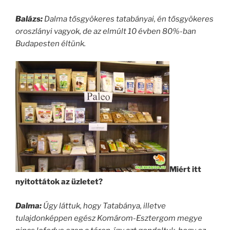
Balázs:
Dalma tősgyökeres tatabányai, én tősgyökeres
oroszlányi vagyok, de az elmúlt 10 évben 80%-ban
Budapesten éltünk.
Miért itt
nyitottátok az üzletet?
Dalma:
Úgy láttuk, hogy Tatabánya, illetve
tulajdonképpen egész Komárom-Esztergom megye