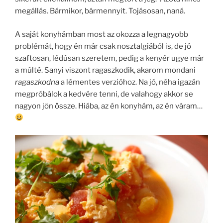
megállás. Bármikor, bármennyit. Tojásosan, naná.
A saját konyhámban most az okozza a legnagyobb
problémát, hogy én már csak nosztalgiából is, de jó
szaftosan, lédúsan szeretem, pedig a kenyér ugye már
a múlté. Sanyi viszont ragaszkodik, akarom mondani
ragaszkodna
a lémentes verzióhoz. Na jó, néha igazán
megpróbálok a kedvére tenni, de valahogy akkor se
nagyon jön össze. Hiába, az én konyhám, az én váram…