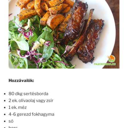
Hozzávalók:
80 dkg sertésborda
2 ek. olívaolaj vagy zsír
1 ek. méz
4-6 gerezd fokhagyma
só