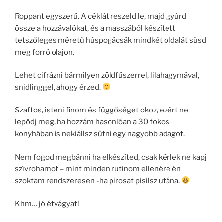
Roppant egyszerű. A céklát reszeld le, majd gyúrd
össze a hozzávalókat, és a masszából készített
tetszőleges méretű húspogácsák mindkét oldalát süsd
meg forró olajon.
Lehet cifrázni bármilyen zöldfűszerrel, lilahagymával,
snidlinggel, ahogy érzed.
Szaftos, isteni finom és függőséget okoz, ezért ne
lepődj meg, ha hozzám hasonlóan a 30 fokos
konyhában is nekiállsz sütni egy nagyobb adagot.
Nem fogod megbánni ha elkészíted, csak kérlek ne kapj
szívrohamot – mint minden rutinom ellenére én
szoktam rendszeresen -ha pirosat pisilsz utána.
Khm… jó étvágyat!