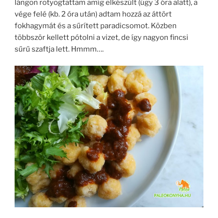
lángon rotyogtattam amíg elkészült (úgy 3 óra alatt), a
vége felé (kb. 2 óra után) adtam hozzá az áttört
fokhagymát és a sűrített paradicsomot. Közben
többször kellett pótolni a vizet, de így nagyon fincsi
sűrű szaftja lett. Hmmm….