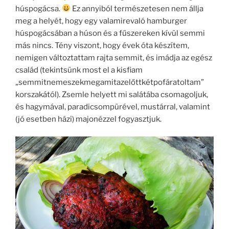
húspogácsa.
Ez annyiból természetesen nem állja
meg a helyét, hogy egy valamirevaló hamburger
húspogácsában a húson és a fűszereken kívül semmi
más nincs. Tény viszont, hogy évek óta készítem,
nemigen változtattam rajta semmit, és imádja az egész
család (tekintsünk most el a kisfiam
„semmitnemeszekmegamitazelőttkétpofáratoltam”
korszakától). Zsemle helyett mi salátába csomagoljuk,
és hagymával, paradicsompürével, mustárral, valamint
(jó esetben házi) majonézzel fogyasztjuk.