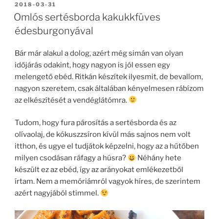
BEKÜLDVE:
2018-03-31
e
er
a
Omlós sertésborda kakukkfüves
b
m
édesburgonyával
o
e
Bár már alakul a dolog, azért még simán van olyan
o
g
időjárás odakint, hogy nagyon is jól essen egy
k
melengető ebéd. Ritkán készítek ilyesmit, de bevallom,
nagyon szeretem, csak általában kényelmesen rábízom
az elkészítését a vendéglátómra.
Tudom, hogy fura párosítás a sertésborda és az
olívaolaj, de kókuszzsíron kívül más sajnos nem volt
itthon, és ugye el tudjátok képzelni, hogy az a hűtőben
milyen csodásan ráfagy a húsra?
Néhány hete
készült ez az ebéd, így az arányokat emlékezetből
írtam. Nem a memóriámról vagyok híres, de szerintem
azért nagyjából stimmel.