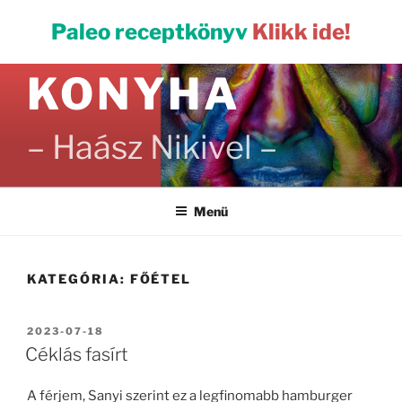
Tartalomhoz
PALEO
Paleo receptkönyv
Klikk ide!
KONYHA
– Haász Nikivel –
Menü
KATEGÓRIA:
FŐÉTEL
BEKÜLDVE:
2023-07-18
Céklás fasírt
A férjem, Sanyi szerint ez a legfinomabb hamburger