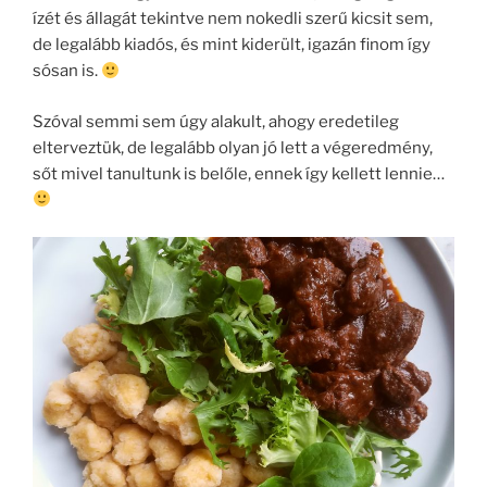
ízét és állagát tekintve nem nokedli szerű kicsit sem,
de legalább kiadós, és mint kiderült, igazán finom így
sósan is.
Szóval semmi sem úgy alakult, ahogy eredetileg
elterveztük, de legalább olyan jó lett a végeredmény,
sőt mivel tanultunk is belőle, ennek így kellett lennie…