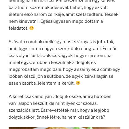
nemrég három házi csirkét beszereznem egy kedves
barátnőm közreműködésével. Lehet, hogy ez volt
életem első három csirkéje, amit szétszedtem. Tessék
nem kinevetni . Egész ügyesen megoldottam a
feladatot.
Szóval a combok mellé így most szárnyak is jutottak,
amit úgyszintén nagyon szeretünk ropogtatni. Én már
csak olyan lusta szakács vagyok, hogy szeretem, ha
minél egyszerűbben készülnek a dolgok, és
megpróbáltam megoldani, hogy a szárny és a comb egy
időben készüljön a sütőben, de egyik ízén/állagán se
essen csorba. Jelentem, sikerült.
A köret csak amolyan „dobjuk össze, ami a hűtőben
van” alapon készült, de mint ilyenkor szokás,
szenzációs lett. Észrevettétek már, hogy a legjobb
dolgok akkor jönnek létre, ha nem készülünk rá?