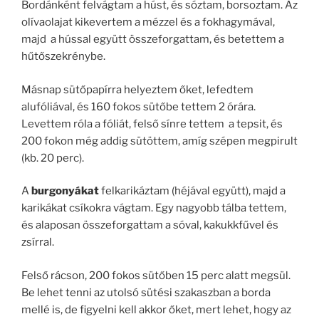
Bordánként felvágtam a húst, és sóztam, borsoztam. Az
olívaolajat kikevertem a mézzel és a fokhagymával,
majd a hússal együtt összeforgattam, és betettem a
hűtőszekrénybe.
Másnap sütőpapírra helyeztem őket, lefedtem
alufóliával, és 160 fokos sütőbe tettem 2 órára.
Levettem róla a fóliát, felső sínre tettem a tepsit, és
200 fokon még addig sütöttem, amíg szépen megpirult
(kb. 20 perc).
A
burgonyákat
felkarikáztam (héjával együtt), majd a
karikákat csíkokra vágtam. Egy nagyobb tálba tettem,
és alaposan összeforgattam a sóval, kakukkfűvel és
zsírral.
Felső rácson, 200 fokos sütőben 15 perc alatt megsül.
Be lehet tenni az utolsó sütési szakaszban a borda
mellé is, de figyelni kell akkor őket, mert lehet, hogy az