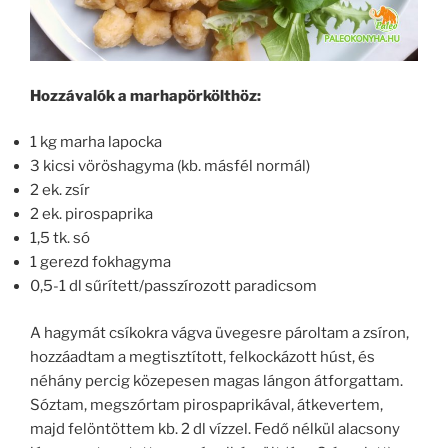
Hozzávalók a marhapörkölthöz:
1 kg marha lapocka
3 kicsi vöröshagyma (kb. másfél normál)
2 ek. zsír
2 ek. pirospaprika
1,5 tk. só
1 gerezd fokhagyma
0,5-1 dl sűrített/passzírozott paradicsom
A hagymát csíkokra vágva üvegesre pároltam a zsíron,
hozzáadtam a megtisztított, felkockázott húst, és
néhány percig közepesen magas lángon átforgattam.
Sóztam, megszórtam pirospaprikával, átkevertem,
majd felöntöttem kb. 2 dl vízzel. Fedő nélkül alacsony