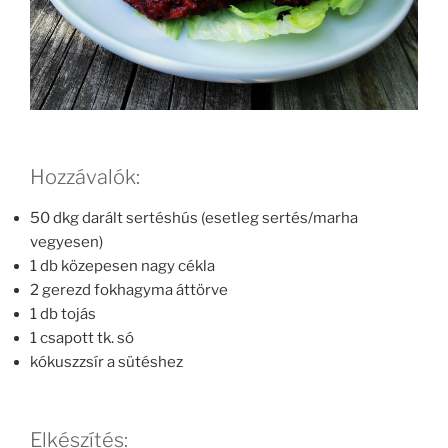
Hozzávalók:
50 dkg darált sertéshús (esetleg sertés/marha
vegyesen)
1 db közepesen nagy cékla
2 gerezd fokhagyma áttörve
1 db tojás
1 csapott tk. só
kókuszzsír a sütéshez
Elkészítés: