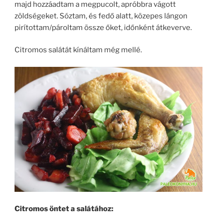
majd hozzáadtam a megpucolt, apróbbra vágott
zöldségeket. Sóztam, és fedő alatt, közepes lángon
pirítottam/pároltam össze őket, időnként átkeverve.
Citromos salátát kínáltam még mellé.
Citromos öntet a salátához: