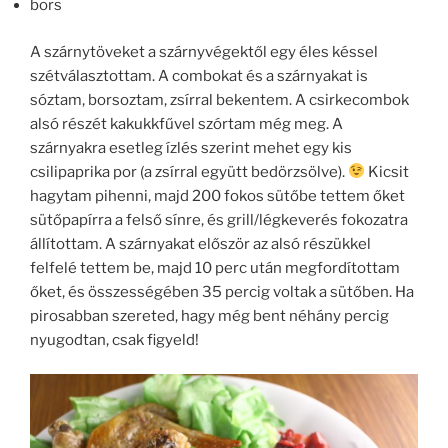
bors
A szárnytöveket a szárnyvégektől egy éles késsel
szétválasztottam. A combokat és a szárnyakat is
sóztam, borsoztam, zsírral bekentem. A csirkecombok
alsó részét kakukkfűvel szórtam még meg. A
szárnyakra esetleg ízlés szerint mehet egy kis
csilipaprika por (a zsírral együtt bedörzsölve).
Kicsit
hagytam pihenni, majd 200 fokos sütőbe tettem őket
sütőpapírra a felső sínre, és grill/légkeverés fokozatra
állítottam. A szárnyakat először az alsó részükkel
felfelé tettem be, majd 10 perc után megfordítottam
őket, és összességében 35 percig voltak a sütőben. Ha
pirosabban szereted, hagy még bent néhány percig
nyugodtan, csak figyeld!