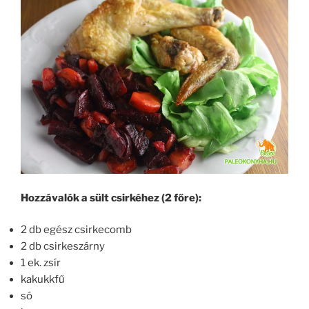
Hozzávalók a sült csirkéhez (2 főre):
2 db egész csirkecomb
2 db csirkeszárny
1 ek. zsír
kakukkfű
só