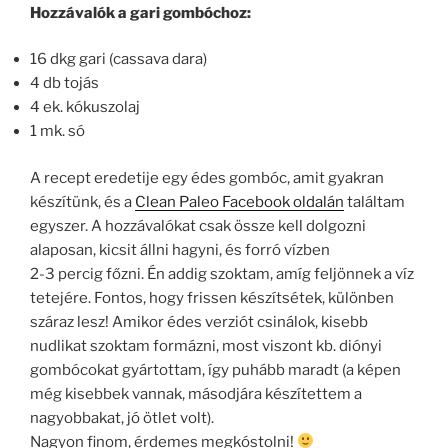
Hozzávalók a gari gombóchoz:
16 dkg gari (cassava dara)
4 db tojás
4 ek. kókuszolaj
1 mk. só
A recept eredetije egy édes gombóc, amit gyakran
készítünk, és a
Clean Paleo Facebook oldalán
találtam
egyszer. A hozzávalókat csak össze kell dolgozni
alaposan, kicsit állni hagyni, és forró vízben
2-3 percig főzni. Én addig szoktam, amíg feljönnek a víz
tetejére. Fontos, hogy frissen készítsétek, különben
száraz lesz! Amikor édes verziót csinálok, kisebb
nudlikat szoktam formázni, most viszont kb. diónyi
gombócokat gyártottam, így puhább maradt (a képen
még kisebbek vannak, másodjára készítettem a
nagyobbakat, jó ötlet volt).
Nagyon finom, érdemes megkóstolni!