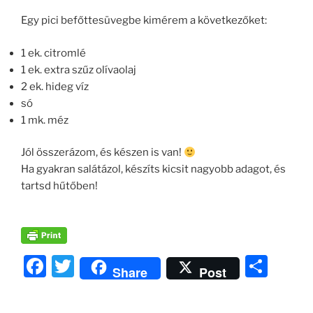
Egy pici befőttesüvegbe kimérem a következőket:
1 ek. citromlé
1 ek. extra szűz olívaolaj
2 ek. hideg víz
só
1 mk. méz
Jól összerázom, és készen is van!
Ha gyakran salátázol, készíts kicsit nagyobb adagot, és
tartsd hűtőben!
F
T
O
Share
Post
a
w
ss
c
itt
z