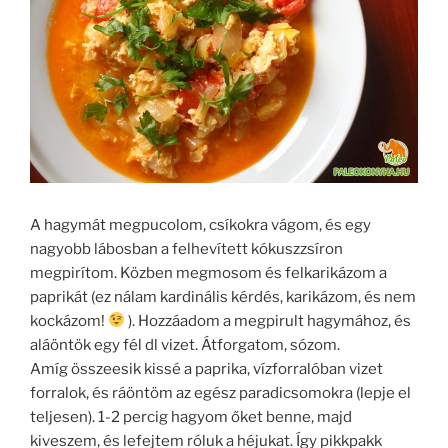
A hagymát megpucolom, csíkokra vágom, és egy
nagyobb lábosban a felhevített kókuszzsíron
megpirítom. Közben megmosom és felkarikázom a
paprikát (ez nálam kardinális kérdés, karikázom, és nem
kockázom!
). Hozzáadom a megpirult hagymához, és
aláöntök egy fél dl vizet. Átforgatom, sózom.
Amíg összeesik kissé a paprika, vízforralóban vizet
forralok, és ráöntöm az egész paradicsomokra (lepje el
teljesen). 1-2 percig hagyom őket benne, majd
kiveszem, és lefejtem róluk a héjukat. Így pikkpakk