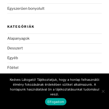
Egyszerűen bonyolult
KATEGÓRIÁK
Alapanyagok
Desszert
Egyéb
Főétel
Kenyér
Kedves Látogató! Tájékoztatjuk, hogy a honlap felhasználói
élmény fokozásának érdekében sütiket alkalmazunk. A
Köret
honlapunk használatával ön a tájékoztatásunkat tudomásul
veszi.
Leves
Elfogadom
Nagy paleo konyha teszt