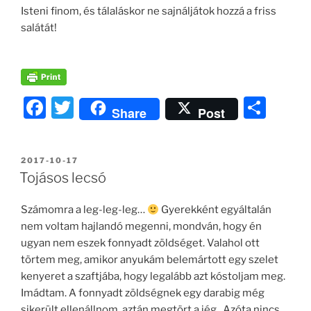
Isteni finom, és tálaláskor ne sajnáljátok hozzá a friss
salátát!
F
T
O
Share
Post
a
w
ss
c
itt
z
BEKÜLDVE:
2017-10-17
e
er
a
Tojásos lecsó
b
m
Számomra a leg-leg-leg…
Gyerekként egyáltalán
o
e
nem voltam hajlandó megenni, mondván, hogy én
o
g
ugyan nem eszek fonnyadt zöldséget. Valahol ott
k
törtem meg, amikor anyukám belemártott egy szelet
kenyeret a szaftjába, hogy legalább azt kóstoljam meg.
Imádtam. A fonnyadt zöldségnek egy darabig még
sikerült ellenállnom, aztán megtört a jég. Azóta nincs