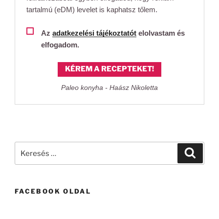
tartalmú (eDM) levelet is kaphatsz tőlem.
Az
adatkezelési tájékoztatót
elolvastam és
elfogadom.
KÉREM A RECEPTEKET!
Paleo konyha - Haász Nikoletta
Keresés
Keresé
a
következő
kifejezésre:
FACEBOOK OLDAL