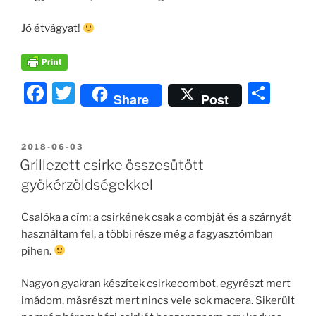
Jó étvágyat!
F
T
O
Share
Post
a
w
ss
c
itt
z
BEKÜLDVE:
2018-06-03
e
er
a
Grillezett csirke összesütött
b
m
gyökérzöldségekkel
o
e
Csalóka a cím: a csirkének csak a combját és a szárnyát
o
g
használtam fel, a többi része még a fagyasztómban
k
pihen.
Nagyon gyakran készítek csirkecombot, egyrészt mert
imádom, másrészt mert nincs vele sok macera. Sikerült