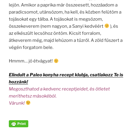
lejön. Amikor a paprika már összeesett, hozzáadom a
paradicsomot, utánsózom, ha kell, és közben felütöm a
tojásokat egy tálba. A tojásokat is megsózom,
összekeverem (nem nagyon, a Sanyi kedvéért
), és
az elkészült lecsóhoz öntöm. Kicsit forralom,
átkeverem még, majd lehúzom a tűzről. A zöld fűszert a
végén forgatom bele.
Hmmm… jó étvágyat!
Elindult a Paleo konyha recept klubja, csatlakozz Te is
hozzánk!
Megoszthatod a kedvenc receptjeidet, és ötletet
meríthetsz másokéból.
Várunk!