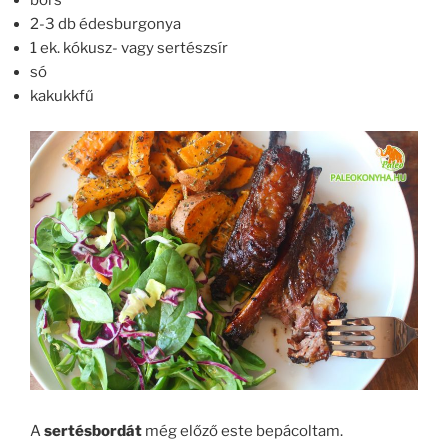
bors
2-3 db édesburgonya
1 ek. kókusz- vagy sertészsír
só
kakukkfű
A
sertésbordát
még előző este bepácoltam.