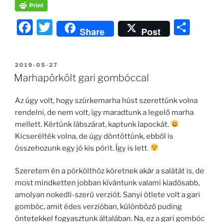
F
T
O
Share
Post
a
w
ss
c
itt
z
BEKÜLDVE:
2019-05-27
e
er
a
Marhapörkölt gari gombóccal
b
m
Az úgy volt, hogy szürkemarha húst szerettünk volna
o
e
rendelni, de nem volt, így maradtunk a legelő marha
o
g
mellett. Kértünk lábszárat, kaptunk lapockát.
k
Kicserélték volna, de úgy döntöttünk, ebből is
összehozunk egy jó kis pörit. Így is lett.
Szeretem én a pörkölthöz köretnek akár a salátát is, de
most mindketten jobban kívántunk valami kiadósabb,
amolyan nokedli-szerű verziót. Sanyi ötlete volt a gari
gombóc, amit édes verzióban, különböző puding
öntetekkel fogyasztunk általában. Na, ez a gari gombóc