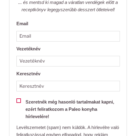
... és mentsd ki magad a váratlan vendégek előtt a
receptkönyv legegyszerűbb desszert ötleteivel!
Email
Vezetéknév
Keresztnév
Szeretnék még hasonló tartalmakat kapni,
ezért feliratkozom a Paleo konyha
hírlevelére!
Levélszemetet (spam) nem küldök. A hírlevélre való
feliratkozással egyben elfogadod, hogy reklám