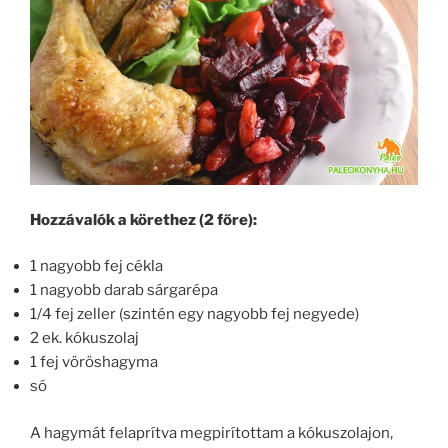
Hozzávalók a körethez (2 főre):
1 nagyobb fej cékla
1 nagyobb darab sárgarépa
1/4 fej zeller (szintén egy nagyobb fej negyede)
2 ek. kókuszolaj
1 fej vöröshagyma
só
A hagymát felaprítva megpirítottam a kókuszolajon,