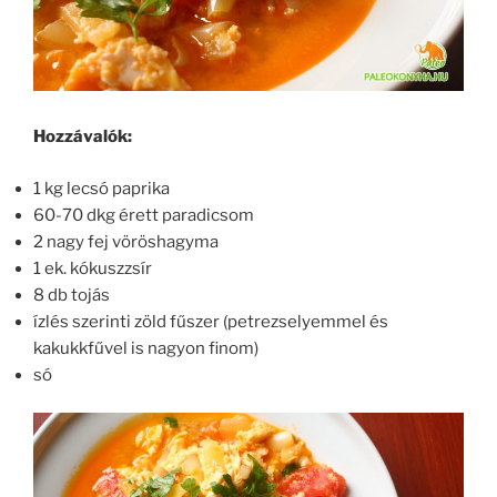
Hozzávalók:
1 kg lecsó paprika
60-70 dkg érett paradicsom
2 nagy fej vöröshagyma
1 ek. kókuszzsír
8 db tojás
ízlés szerinti zöld fűszer (petrezselyemmel és
kakukkfűvel is nagyon finom)
só