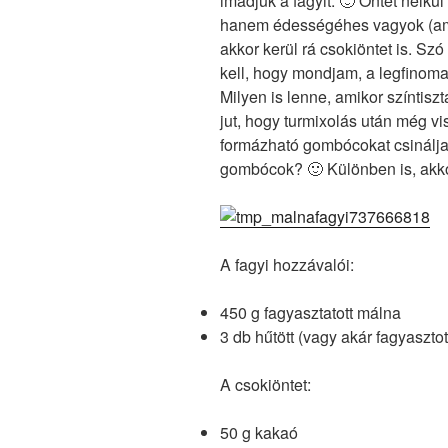
imádjuk a fagyit. 🙂 Öntet nélkül
k
hanem édességéhes vagyok (ami 
akkor kerül rá csokiöntet is. Szó 
kell, hogy mondjam, a legfinoma
Milyen is lenne, amikor színtis
jut, hogy turmixolás után még v
formázható gombócokat csinálja
gombócok? 🙂 Különben is, akk
A fagyi hozzávalói:
450 g fagyasztatott málna
3 db hűtött (vagy akár fagyaszto
A csokiöntet:
50 g kakaó