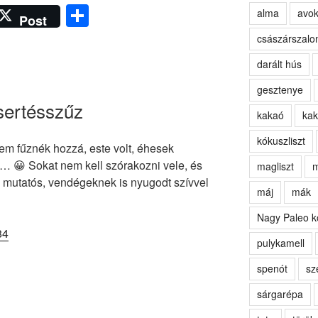
O
alma
avo
Post
ss
császárszalo
z
darált hús
a
gesztenye
m
sertésszűz
kakaó
kak
e
kókuszliszt
g
em fűznék hozzá, este volt, éhesek
… 😀 Sokat nem kell szórakozni vele, és
magliszt
m
 mutatós, vendégeknek is nyugodt szívvel
máj
mák
Nagy Paleo k
pulykamell
spenót
sz
sárgarépa