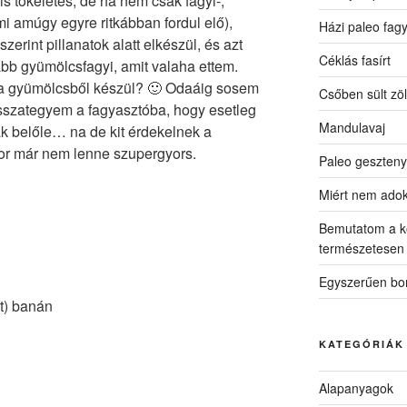
 is tökéletes, de ha nem csak fagyi-,
amúgy egyre ritkábban fordul elő),
Házi paleo fagy
szerint pillanatok alatt elkészül, és azt
Céklás fasírt
bb gyümölcsfagyi, amit valaha ettem.
zta gyümölcsből készül? 🙂 Odaáig sosem
Csőben sült zö
isszategyem a fagyasztóba, hogy esetleg
Mandulavaj
k belőle… na de kit érdekelnek a
or már nem lenne szupergyors.
Paleo geszteny
Miért nem ado
Bemutatom a k
természetesen
Egyszerűen bon
tt) banán
KATEGÓRIÁK
Alapanyagok