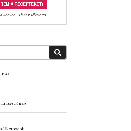
REM A RECEPTEKET!
o konyha - Haász Nikoletta
Keresés
LDAL
BEJEGYZÉSEK
 sütikorongok