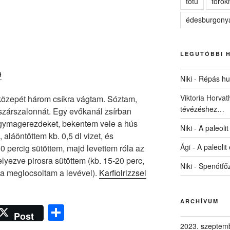
totu
törö
édesburgony
LEGUTÓBBI 
Niki
-
Répás hus
Viktoria Horvat
közepét három csíkra vágtam. Sóztam,
tévézéshez…
szárszalonnát. Egy evőkanál zsírban
agymagerezdeket, bekentem vele a hús
Niki
-
A paleolit
, aláöntöttem kb. 0,5 dl vizet, és
Ági
-
A paleolit
50 percig sütöttem, majd levettem róla az
helyezve pirosra sütöttem (kb. 15-20 perc,
Niki
-
Spenótfő
éha meglocsoltam a levével).
Karfiolrizzsel
ARCHÍVUM
O
Post
ss
2023. szeptem