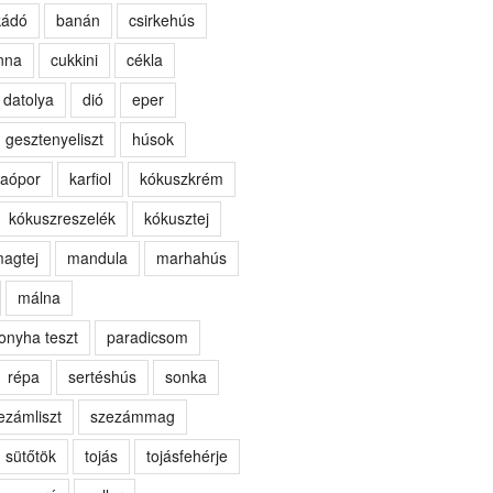
kádó
banán
csirkehús
nna
cukkini
cékla
datolya
dió
eper
gesztenyeliszt
húsok
aópor
karfiol
kókuszkrém
kókuszreszelék
kókusztej
agtej
mandula
marhahús
málna
onyha teszt
paradicsom
répa
sertéshús
sonka
ezámliszt
szezámmag
sütőtök
tojás
tojásfehérje