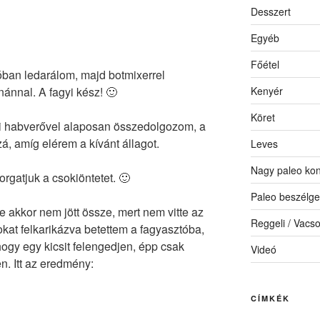
Desszert
Egyéb
Főétel
tóban ledarálom, majd botmixerrel
Kenyér
ánnal. A fagyi kész! 🙂
Köret
i habverővel alaposan összedolgozom, a
á, amíg elérem a kívánt állagot.
Leves
Nagy paleo kon
orgatjuk a csokiöntetet. 🙂
Paleo beszélge
de akkor nem jött össze, mert nem vitte az
Reggeli / Vacs
okat felkarikázva betettem a fagyasztóba,
hogy egy kicsit felengedjen, épp csak
Videó
n. Itt az eredmény:
CÍMKÉK