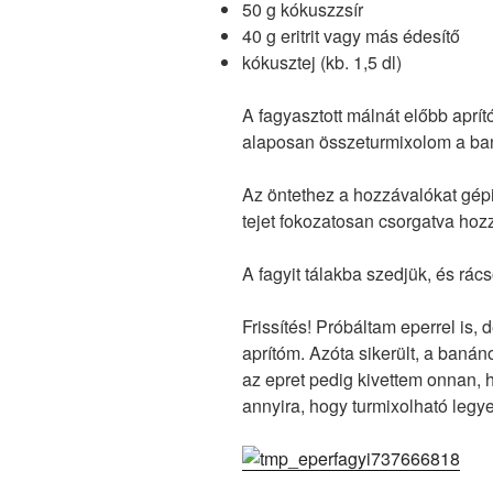
50 g kókuszzsír
40 g eritrit vagy más édesítő
kókusztej (kb. 1,5 dl)
A fagyasztott málnát előbb aprí
alaposan összeturmixolom a ban
Az öntethez a hozzávalókat gép
tejet fokozatosan csorgatva hozz
A fagyit tálakba szedjük, és rács
Frissítés! Próbáltam eperrel is, 
aprítóm. Azóta sikerült, a banán
az epret pedig kivettem onnan, 
annyira, hogy turmixolható legye