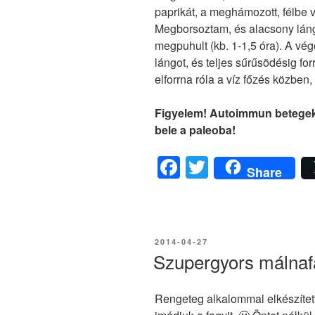
paprikát, a meghámozott, félbe 
Megborsoztam, és alacsony lángo
megpuhult (kb. 1-1,5 óra). A vég
lángot, és teljes sűrűsödésig fo
elforrna róla a víz főzés közben, 
Figyelem! Autoimmun betegek
bele a paleoba!
F
T
Share
a
wi
c
tt
e
er
BEKÜLDVE:
2014-04-27
b
Szupergyors málnafa
o
o
Rengeteg alkalommal elkészített