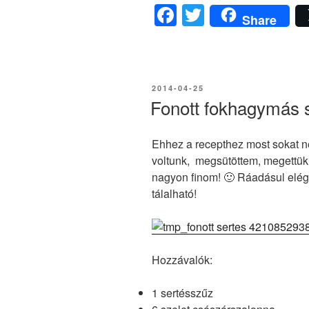
F
T
Share
a
wi
c
tt
e
er
BEKÜLDVE:
2014-04-25
b
Fonott fokhagymás 
o
o
Ehhez a recepthez most sokat n
voltunk, megsütöttem, megettük
k
nagyon finom! 🙂 Ráadásul elég
tálalható!
Hozzávalók:
1 sertésszűz