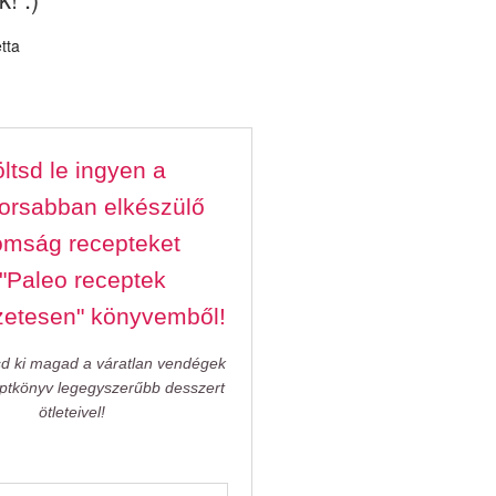
ltsd le ingyen a
orsabban elkészülő
omság recepteket
 "Paleo receptek
zetesen" könyvemből!
sd ki magad a váratlan vendégek
eptkönyv legegyszerűbb desszert
ötleteivel!