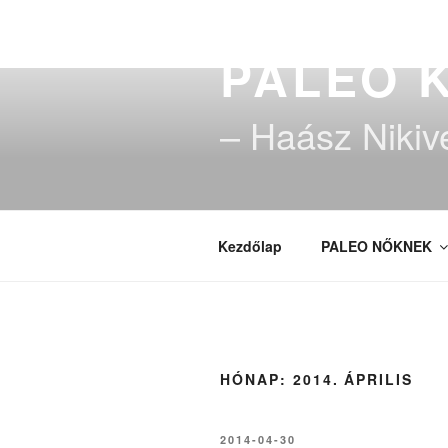
Tartalomhoz
PALEO 
– Haász Nikiv
Kezdőlap
PALEO NŐKNEK
HÓNAP:
2014. ÁPRILIS
BEKÜLDVE:
2014-04-30