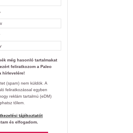
v
v
nék még hasonló tartalmakat
ezért feliratkozom a Paleo
 hírlevelére!
et (spam) nem küldök. A
aló feliratkozással egyben
hogy reklám tartalmú (eDM)
aphatsz tőlem.
tkezelési tájékoztatót
stam és elfogadom.