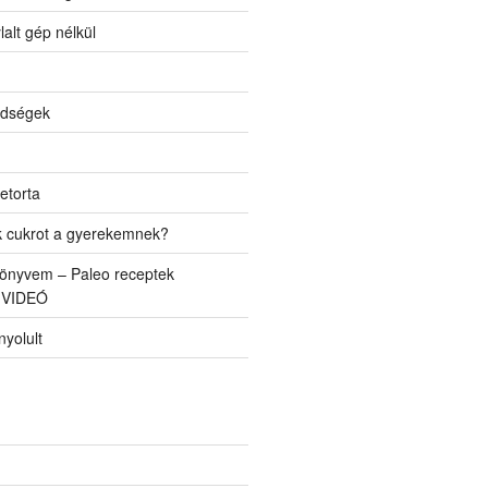
lalt gép nélkül
ldségek
etorta
k cukrot a gyerekemnek?
önyvem – Paleo receptek
 VIDEÓ
yolult