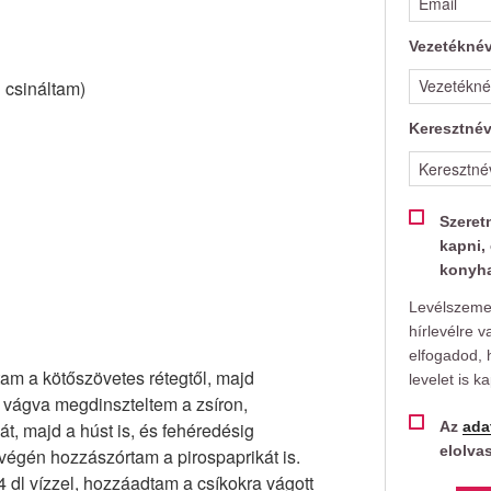
Vezetékné
 csináltam)
Keresztné
Szeret
kapni, 
konyha
Levélszemet
hírlevélre v
elfogadod, 
am a kötőszövetes rétegtől, majd
levelet is k
 vágva megdinszteltem a zsíron,
t, majd a húst is, és fehéredésig
Az
ada
elolva
végén hozzászórtam a pirospaprikát is.
4 dl vízzel, hozzáadtam a csíkokra vágott