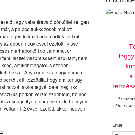
ezelőtt egy valamirevaló pörköltet se igen
már, a paleos trükközések mellett
már régen is imádtam/imádtuk, ezt mi
y az éppen négy évvel ezelőtti, kissé
Tö
sos marhapörkölt volt a menü. 🙂
leggy
ríteni liszttel viszont sosem szoktam, nem
zükség, amikor magától is szépen
fin
a kell hozzá. Anyukám és a nagymamám
a
ó pörkölt ott kezdődik, hogy amikor úgy
termés
tál hozzá, akkor tegyél bele még 1-2
asszikus pörkölt verzió szerintem, rutinos
... és ment
 szüksége ilyen receptekre, de ha olyan
előtt a rec
n voltam 1-2 évvel ezelőtt, akkor nagyon
Email