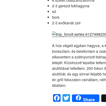
6 szelet császárszalonna
2-3 gerezd fokhagyma
só
bors
2-3 evőkanál zsír
A hús végeit egyben hagyva, a 
borsoztam, és belefontam a csá
elkevertem a szétnyomott fokh
tetejét. Kizsírozott tepsibe tettem
alufóliával lefedtem. 200 fokon 
alufóliát, és egy sínnel feljebb 
én grill fokozaton csináltam, n
tálaltam.
F
T
Share
a
wi