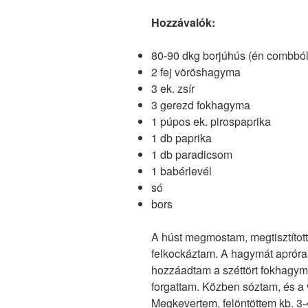
Hozzávalók:
80-90 dkg borjúhús (én combból
2 fej vöröshagyma
3 ek. zsír
3 gerezd fokhagyma
1 púpos ek. pirospaprika
1 db paprika
1 db paradicsom
1 babérlevél
só
bors
A húst megmostam, megtisztított
felkockáztam. A hagymát apróra
hozzáadtam a széttört fokhagymá
forgattam. Közben sóztam, és a 
Megkevertem, felöntöttem kb. 3-