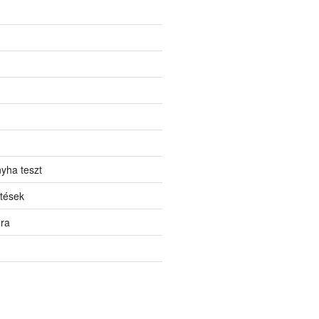
yha teszt
tések
ora