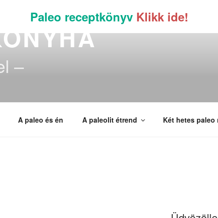
Paleo receptkönyv
Klikk ide!
KONYHA
el –
A paleo és én
A paleolit étrend
Két hetes paleo
Üdvözöllek