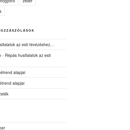
kmogyoró
zeller
a
HOZZÁSZÓLÁSOK
ifalatok az esti tévézéshez…
h
-
Répás husifalatok az esti
 étrend alapjai
 étrend alapjai
zelék
ber