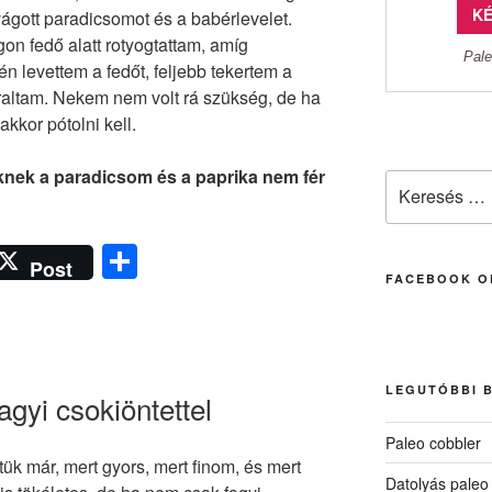
KÉ
vágott paradicsomot és a babérlevelet.
n fedő alatt rotyogtattam, amíg
Pale
én levettem a fedőt, feljebb tekertem a
rraltam. Nekem nem volt rá szükség, de ha
akkor pótolni kell.
nek a paradicsom és a paprika nem fér
Keresés
a
következő
O
kifejezésre:
Post
FACEBOOK O
ss
z
a
m
LEGUTÓBBI 
gyi csokiöntettel
e
Paleo cobbler
g
ük már, mert gyors, mert finom, és mert
Datolyás paleo