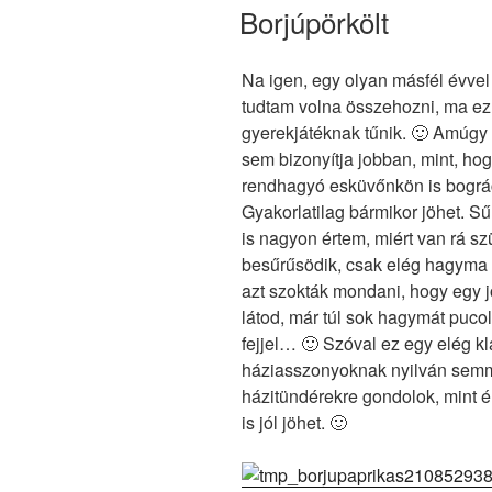
Borjúpörkölt
Na igen, egy olyan másfél évvel 
tudtam volna összehozni, ma ez 
gyerekjátéknak tűnik. 🙂 Amúgy 
sem bizonyítja jobban, mint, hog
rendhagyó esküvőnkön is bográc
Gyakorlatilag bármikor jöhet. Sű
is nagyon értem, miért van rá s
besűrűsödik, csak elég hagym
azt szokták mondani, hogy egy j
látod, már túl sok hagymát pucol
fejjel… 🙂 Szóval ez egy elég kl
háziasszonyoknak nyilván semmi
házitündérekre gondolok, mint é
is jól jöhet. 🙂