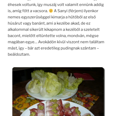
o
g
éhesek voltunk, így muszáj volt valamit ennünk addig
k
is, amíg főtt a vacsora.
A Sanyi (férjem) ilyenkor
nemes egyszerűséggel kimarja a hűtőből az első
húsárut vagy banánt, ami a kezébe akad, de ez
alkalommal sikerült kikapnom a kezéből a szeletelt
bacont, mielőtt eltüntette volna, mondván, mégse
magában egye… Avokádón kívül viszont nem találtam
mást, így – bár azt eredetileg pudingnak szántam –
beáldoztam.