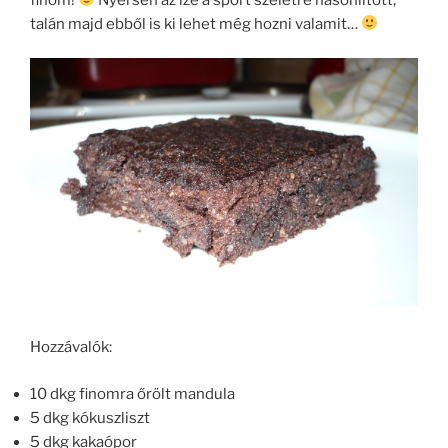
talán majd ebből is ki lehet még hozni valamit…
Hozzávalók:
10 dkg finomra őrölt mandula
5 dkg kókuszliszt
5 dkg kakaópor