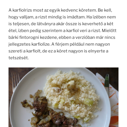
A karfiolrizs most az egyik kedvenc köretem. Be kell,
hogy valljam, a rizst mindig is imádtam. Ha ízében nem
is teljesen, de látványra akár össze is keverhető a két
étel, ízben pedig szerintem a karfiol veri a rizst. Mielőtt
bárki fintorogni kezdene, ebben a verzióban már nincs
jellegzetes karfiolíze. A férjem például nem nagyon
szereti a karfiolt, de ez a köret nagyon is elnyerte a
tetszését.