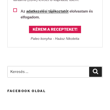
Az
adatkezelési tájékoztatót
elolvastam és
elfogadom.
KÉREM A RECEPTEKET!
Paleo konyha - Haász Nikoletta
Keresés
Keresé
a
következő
kifejezésre:
FACEBOOK OLDAL