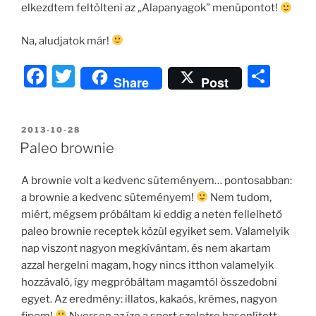
elkezdtem feltölteni az „Alapanyagok” menüpontot!
Na, aludjatok már!
F
T
O
Share
Post
a
w
ss
c
itt
z
BEKÜLDVE:
2013-10-28
e
er
a
Paleo brownie
b
m
A brownie volt a kedvenc süteményem… pontosabban:
o
e
a brownie a kedvenc süteményem!
Nem tudom,
o
g
miért, mégsem próbáltam ki eddig a neten fellelhető
k
paleo brownie receptek közül egyiket sem. Valamelyik
nap viszont nagyon megkívántam, és nem akartam
azzal hergelni magam, hogy nincs itthon valamelyik
hozzávaló, így megpróbáltam magamtól összedobni
egyet. Az eredmény: illatos, kakaós, krémes, nagyon
finom!
Nyersen az íze a sport szeletre hasonlított,