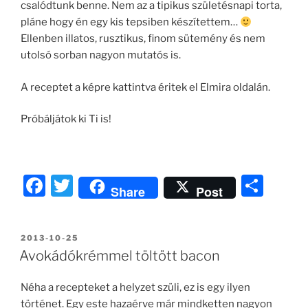
csalódtunk benne. Nem az a tipikus születésnapi torta,
pláne hogy én egy kis tepsiben készítettem…
Ellenben illatos, rusztikus, finom sütemény és nem
utolsó sorban nagyon mutatós is.
A receptet a képre kattintva éritek el Elmira oldalán.
Próbáljátok ki Ti is!
F
T
O
Share
Post
a
w
ss
c
itt
z
BEKÜLDVE:
2013-10-25
e
er
a
Avokádókrémmel töltött bacon
b
m
Néha a recepteket a helyzet szüli, ez is egy ilyen
o
e
történet. Egy este hazaérve már mindketten nagyon