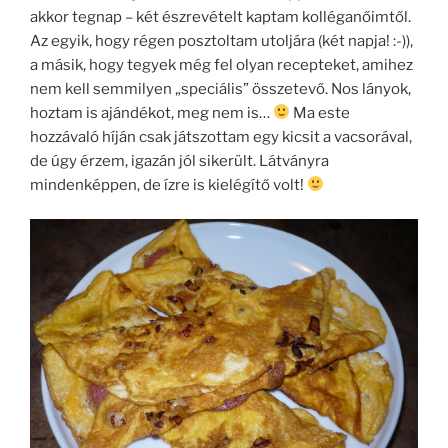
akkor tegnap – két észrevételt kaptam kolléganőimtől.
Az egyik, hogy régen posztoltam utoljára (két napja! :-)),
a másik, hogy tegyek még fel olyan recepteket, amihez
nem kell semmilyen „speciális” összetevő. Nos lányok,
hoztam is ajándékot, meg nem is…
Ma este
hozzávaló híján csak játszottam egy kicsit a vacsorával,
de úgy érzem, igazán jól sikerült. Látványra
mindenképpen, de ízre is kielégítő volt!