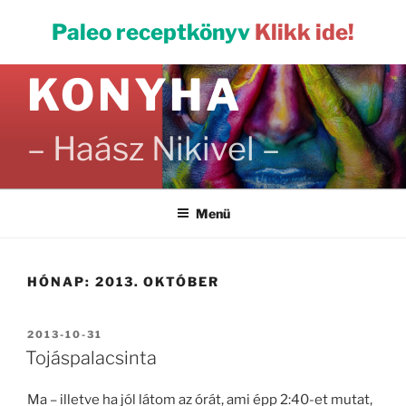
Tartalomhoz
PALEO
Paleo receptkönyv
Klikk ide!
KONYHA
– Haász Nikivel –
Menü
HÓNAP:
2013. OKTÓBER
BEKÜLDVE:
2013-10-31
Tojáspalacsinta
Ma – illetve ha jól látom az órát, ami épp 2:40-et mutat,