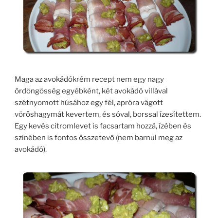
Maga az avokádókrém recept nem egy nagy
ördöngösség egyébként, két avokádó villával
szétnyomott húsához egy fél, apróra vágott
vöröshagymát kevertem, és sóval, borssal ízesítettem.
Egy kevés citromlevet is facsartam hozzá, ízében és
színében is fontos összetevő (nem barnul meg az
avokádó).