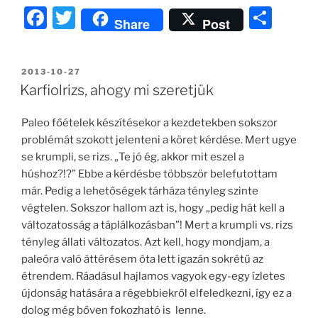
F
T
O
Share
Post
a
w
ss
c
itt
z
BEKÜLDVE:
2013-10-27
e
er
a
Karfiolrizs, ahogy mi szeretjük
b
m
Paleo főételek készítésekor a kezdetekben sokszor
o
e
problémát szokott jelenteni a köret kérdése. Mert ugye
o
g
se krumpli, se rizs. „Te jó ég, akkor mit eszel a
k
húshoz?!?” Ebbe a kérdésbe többször belefutottam
már. Pedig a lehetőségek tárháza tényleg szinte
végtelen. Sokszor hallom azt is, hogy „pedig hát kell a
változatosság a táplálkozásban”! Mert a krumpli vs. rizs
tényleg állati változatos. Azt kell, hogy mondjam, a
paleóra való áttérésem óta lett igazán sokrétű az
étrendem. Ráadásul hajlamos vagyok egy-egy ízletes
újdonság hatására a régebbiekről elfeledkezni, így ez a
dolog még bőven fokozható is lenne.