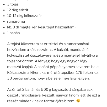
3 tojás
12 dkg eritrit
10-12 dkg kókuszzsír
rumaroma
kb. 3 dl magtej (én kesutejet használtam)
1 banán
A tojást kikeverem az eritrittel és a rumaromával,
hozzáadom a kókuszzsírt is. A kakaót, mandulát és
kókuszlisztet összekeverem, és a magtejjel felváltva a
tojáshoz öntöm. A lényeg, hogy egy nagyon lágy
masszát kapjak. A banánt péppé nyomva keverem bele.
Kókuszzsírral kikent kis méretű tepsiben 175 fokon kb.
30 percig sütöm, hogy a belseje még lágy legyen.
Az öntet 3 banán és 500 g fagyasztott sárgabarack
összeturmixolásával készült, nagyon finom lett, de ezt a
részét mindenkinek a fantáziájára bízom!