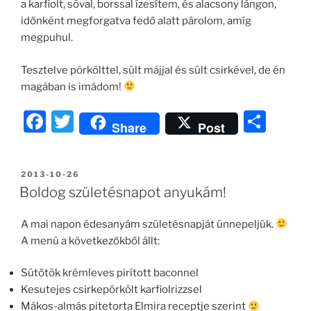
a karfiolt, sóval, borssal ízesítem, és alacsony lángon,
időnként megforgatva fedő alatt párolom, amíg
megpuhul.
Tesztelve pörkölttel, sült májjal és sült csirkével, de én
magában is imádom!
F
T
O
Share
Post
a
w
ss
c
itt
z
BEKÜLDVE:
2013-10-26
e
er
a
Boldog születésnapot anyukám!
b
m
A mai napon édesanyám születésnapját ünnepeljük.
o
e
A menü a következőkből állt:
o
g
k
Sütőtök krémleves pirított baconnel
Kesutejes csirkepörkölt karfiolrizzsel
Mákos-almás pitetorta Elmira receptje szerint