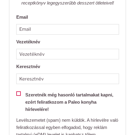
receptkönyv legegyszerűbb desszert ötleteivel!
Email
Vezetéknév
Keresztnév
Szeretnék még hasonló tartalmakat kapni,
ezért feliratkozom a Paleo konyha
hírlevelére!
Levélszemetet (spam) nem küldök. A hírlevélre való
feliratkozással egyben elfogadod, hogy reklám
tartalmú (eDM) levelet is kaphatsz tőlem.