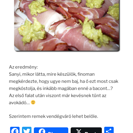
Az eredmény:
Sanyi, mikor látta, mire készülök, finoman
megkérdezte, hogy ugye nem baj, ha ő ezt most csak
megkóstolja, és inkább magában enné a bacont…?
Az első falat után viszont már kevésnek tűnt az
avokádó…
Szerintem remek vendégváró lehet belőle.
F
T
O