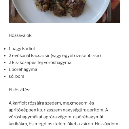
Hozzávalók:
1 nagy karfiol
2 evőkanál kacsazsír (vagy egyéb ízesebb zsír)
2 kis-közepes fej vöröshagyma
1 póréhagyma
só, bors
Elkészítés:
A karfiolt rózsáira szedem, megmosom, és
aprítógépben kb. rizsszem nagyságúra aprítom. A
vöröshagymákat apróra vágom, a póréhagymát
karikákra, és megdinsztelem őket a zsíron. Hozzáadom