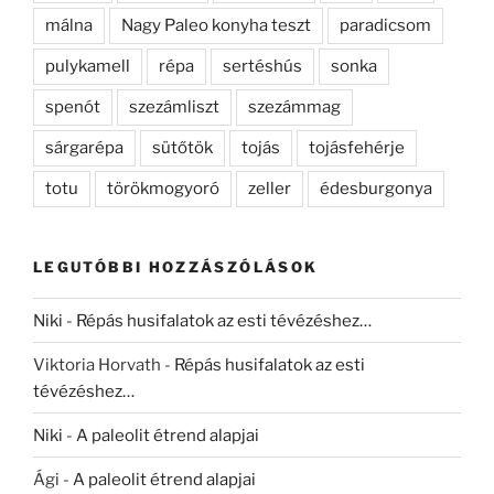
málna
Nagy Paleo konyha teszt
paradicsom
pulykamell
répa
sertéshús
sonka
spenót
szezámliszt
szezámmag
sárgarépa
sütőtök
tojás
tojásfehérje
totu
törökmogyoró
zeller
édesburgonya
LEGUTÓBBI HOZZÁSZÓLÁSOK
Niki
-
Répás husifalatok az esti tévézéshez…
Viktoria Horvath
-
Répás husifalatok az esti
tévézéshez…
Niki
-
A paleolit étrend alapjai
Ági
-
A paleolit étrend alapjai