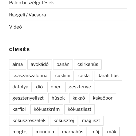
Paleo beszélgetések
Reggeli / Vacsora
Videó
CÍMKÉK
alma
avokádó
banán
csirkehús
császárszalonna
cukkini
cékla
darált hús
datolya
dió
eper
gesztenye
gesztenyeliszt
húsok
kakaó
kakaópor
karfiol
kókuszkrém
kókuszliszt
kókuszreszelék
kókusztej
magliszt
magtej
mandula
marhahús
máj
mák