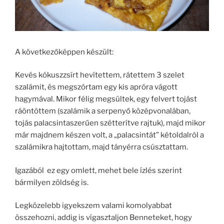
A következőképpen készült:
Kevés kókuszzsírt hevítettem, rátettem 3 szelet
szalámit, és megszórtam egy kis apróra vágott
hagymával. Mikor félig megsültek, egy felvert tojást
ráöntöttem (szalámik a serpenyő középvonalában,
tojás palacsintaszerűen szétterítve rajtuk), majd mikor
már majdnem készen volt, a „palacsintát” kétoldalról a
szalámikra hajtottam, majd tányérra csúsztattam.
Igazából ez egy omlett, mehet bele ízlés szerint
bármilyen zöldség is.
Legközelebb igyekszem valami komolyabbat
összehozni, addig is vígasztaljon Benneteket, hogy