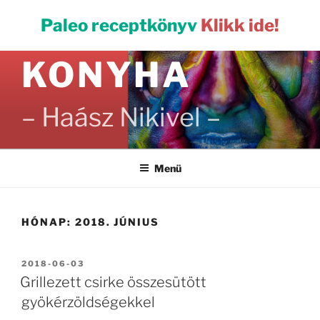
Tartalomhoz
PALEO
Paleo receptkönyv
Klikk ide!
KONYHA
– Haász Nikivel –
Menü
HÓNAP:
2018. JÚNIUS
BEKÜLDVE:
2018-06-03
Grillezett csirke összesütött
gyökérzöldségekkel