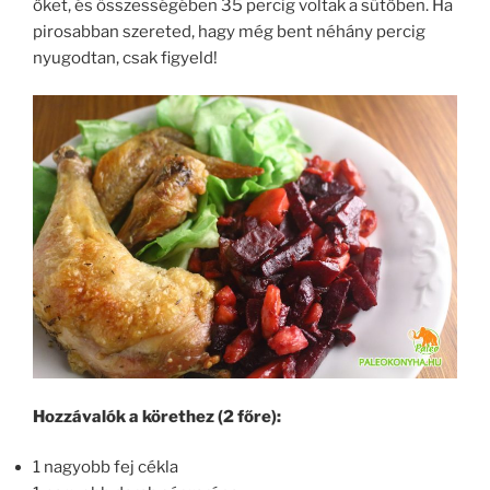
őket, és összességében 35 percig voltak a sütőben. Ha
pirosabban szereted, hagy még bent néhány percig
nyugodtan, csak figyeld!
Hozzávalók a körethez (2 főre):
1 nagyobb fej cékla