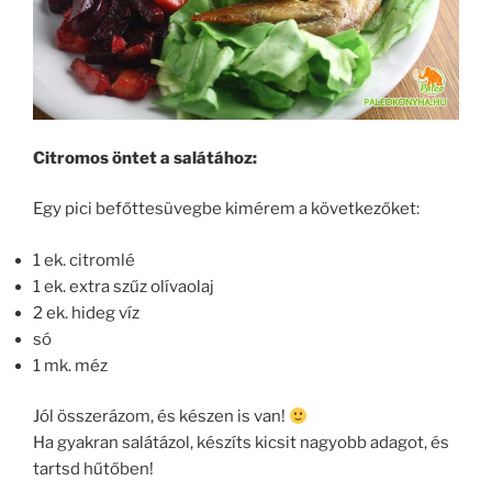
Citromos öntet a salátához:
Egy pici befőttesüvegbe kimérem a következőket:
1 ek. citromlé
1 ek. extra szűz olívaolaj
2 ek. hideg víz
só
1 mk. méz
Jól összerázom, és készen is van!
Ha gyakran salátázol, készíts kicsit nagyobb adagot, és
tartsd hűtőben!