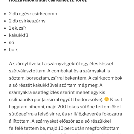
2 db egész csirkecomb
2 db csirkeszárny
1 ek. zsír
kakukkfű
só
bors
A szárnytöveket a szárnyvégektől egy éles késsel
szétválasztottam. A combokat és a szárnyakat is
sóztam, borsoztam, zsírral bekentem. A csirkecombok
alsó részét kakukkfűvel szórtam még meg. A
szárnyakra esetleg ízlés szerint mehet egy kis
csilipaprika por (a zsírral együtt bedörzsölve).
Kicsit
hagytam pihenni, majd 200 fokos sütőbe tettem őket
sütőpapírra a felső sínre, és grill/légkeverés fokozatra
állítottam. A szárnyakat először az alsó részükkel
felfelé tettem be, majd 10 perc után megfordítottam