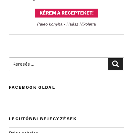
KÉREM A RECEPTEKET!
Paleo konyha - Haász Nikoletta
Keresés
Keresé
a
következő
kifejezésre:
FACEBOOK OLDAL
LEGUTÓBBI BEJEGYZÉSEK