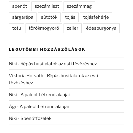
spenót
szezámliszt
szezámmag
sárgarépa
sütőtök
tojás
tojásfehérje
totu
törökmogyoró
zeller
édesburgonya
LEGUTÓBBI HOZZÁSZÓLÁSOK
Niki
-
Répás husifalatok az esti tévézéshez…
Viktoria Horvath
-
Répás husifalatok az esti
tévézéshez…
Niki
-
A paleolit étrend alapjai
Ági
-
A paleolit étrend alapjai
Niki
-
Spenótfőzelék