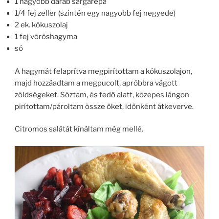
1 nagyobb darab sárgarépa
1/4 fej zeller (szintén egy nagyobb fej negyede)
2 ek. kókuszolaj
1 fej vöröshagyma
só
A hagymát felaprítva megpirítottam a kókuszolajon,
majd hozzáadtam a megpucolt, apróbbra vágott
zöldségeket. Sóztam, és fedő alatt, közepes lángon
pirítottam/pároltam össze őket, időnként átkeverve.
Citromos salátát kínáltam még mellé.