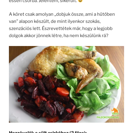
essen csorba. Jelentem, sikerült.
A köret csak amolyan „dobjuk össze, ami a hűtőben
van” alapon készült, de mint ilyenkor szokás,
szenzációs lett. Észrevettétek már, hogy a legjobb
dolgok akkor jönnek létre, ha nem készülünk rá?
Hozzávalók a sült csirkéhez (2 főre):