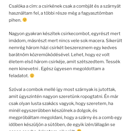
Csalóka a cím: a csirkének csak a combját és a szárnyát
használtam fel, a többi része még a fagyasztómban
pihen.
Nagyon gyakran készítek csirkecombot, egyrészt mert
imádom, másrészt mert nincs vele sok macera. Sikerült
nemrég három házi csirkét beszereznem egy kedves
barátnőm közreműködésével. Lehet, hogy ez volt
életem első három csirkéje, amit szétszedtem. Tessék
nem kinevetni . Egész ügyesen megoldottam a
feladatot.
Szóval a combok mellé így most szárnyak is jutottak,
amit úgyszintén nagyon szeretünk ropogtatni. Én már
csak olyan lusta szakács vagyok, hogy szeretem, ha
minél egyszerűbben készülnek a dolgok, és
megpróbáltam megoldani, hogy a szárny és a comb egy
időben készüljön a sütőben, de egyik ízén/állagán se