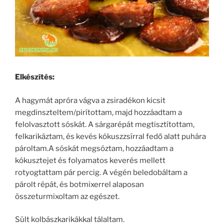
Elkészítés:
A hagymát apróra vágva a zsiradékon kicsit
megdinszteltem/pirítottam, majd hozzáadtam a
felolvasztott sóskát. A sárgarépát megtisztítottam,
felkarikáztam, és kevés kókuszzsírral fedő alatt puhára
pároltam.A sóskát megsóztam, hozzáadtam a
kókusztejet és folyamatos keverés mellett
rotyogtattam pár percig. A végén beledobáltam a
párolt répát, és botmixerrel alaposan
összeturmixoltam az egészet.
Sült kolbászkarikákkal tálaltam.