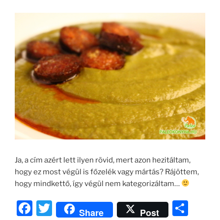
Ja, a cím azért lett ilyen rövid, mert azon hezitáltam,
hogy ez most végül is főzelék vagy mártás? Rájöttem,
hogy mindkettő, így végül nem kategorizáltam…
F
T
O
Share
Post