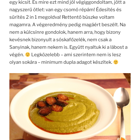
egy kicsit. És mire ezt mind jól végiggondoltam, jött a
nagyszerű ötlet: van egy csomó répám! Édesítés és
sűrítés 2 in 1 megoldva! Rettentő büszke voltam
magamra. A végeredmény pedig magáért beszélt. Na
nem a külcsínre gondolok, hanem arra, hogy bizony
kevésnek bizonyult a sóskafőzelék, nem csak a
Sanyinak, hanem nekem is. Együtt nyaltuk ki a lábost a
végén.
Legközelebb – ami szerintem nem is lesz
olyan sokára – minimum dupla adagot készítek.