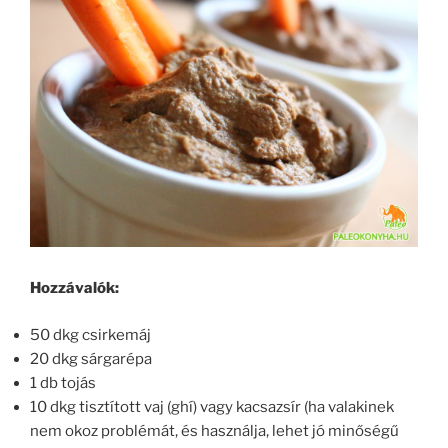
Hozzávalók:
50 dkg csirkemáj
20 dkg sárgarépa
1 db tojás
10 dkg tisztított vaj (ghí) vagy kacsazsír (ha valakinek
nem okoz problémát, és használja, lehet jó minőségű