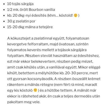
10 tojás sárgája
1/2 mk. őrölt Bourbon vanília
kb. 20 dkg-nyi édesítés (khm… kóstold!
)
30 g zselatin por
15-20 dkg málna a tetejére
A kókusztejet a zselatinnal együtt, folyamatosan
kevergetve felforraltam, majd óvatosan, szintén
folyamatos keverés mellett a tojások sárgájára
folyattam. Részben steviát használtam az édesítéshez,
ezt már ekkor belekevertem, részben pedig mézet,
amit csak kihűlés után, a vaníliával együtt. Mikor eléggé
kihűlt, betettem a mélyhűtőbe kb. 20-30 percre, mert
ott gyorsan kocsonyásodik. A részben összeállt krémet
rákentem a málnás rétegre (nem fért rá mind, maradt
egy kis kóstoló
) és a hűtőbe tettem. A málnát már
ekkor is ráteheted akár, én csak a teljes dermedés után
pakoltam meg vele.