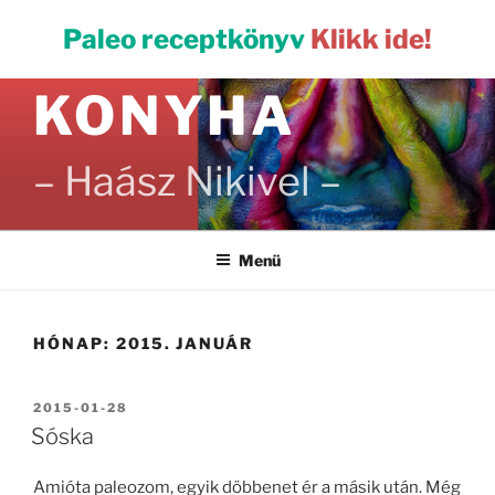
Tartalomhoz
PALEO
Paleo receptkönyv
Klikk ide!
KONYHA
– Haász Nikivel –
Menü
HÓNAP:
2015. JANUÁR
BEKÜLDVE:
2015-01-28
Sóska
Amióta paleozom, egyik döbbenet ér a másik után. Még