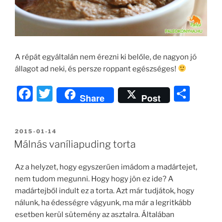
A répát egyáltalán nem érezni ki belőle, de nagyon jó
állagot ad neki, és persze roppant egészséges!
F
T
O
Share
Post
a
w
ss
c
itt
z
BEKÜLDVE:
2015-01-14
e
er
a
Málnás vaníliapuding torta
b
m
Az a helyzet, hogy egyszerűen imádom a madártejet,
o
e
nem tudom megunni. Hogy hogy jön ez ide? A
o
g
madártejből indult ez a torta. Azt már tudjátok, hogy
k
nálunk, ha édességre vágyunk, ma már a legritkább
esetben kerül sütemény az asztalra. Általában