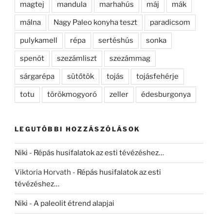
magtej
mandula
marhahús
máj
mák
málna
Nagy Paleo konyha teszt
paradicsom
pulykamell
répa
sertéshús
sonka
spenót
szezámliszt
szezámmag
sárgarépa
sütőtök
tojás
tojásfehérje
totu
törökmogyoró
zeller
édesburgonya
LEGUTÓBBI HOZZÁSZÓLÁSOK
Niki
-
Répás husifalatok az esti tévézéshez…
Viktoria Horvath
-
Répás husifalatok az esti
tévézéshez…
Niki
-
A paleolit étrend alapjai