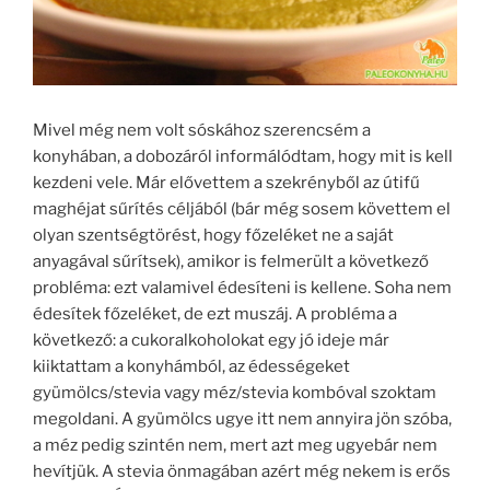
Mivel még nem volt sóskához szerencsém a
konyhában, a dobozáról informálódtam, hogy mit is kell
kezdeni vele. Már elővettem a szekrényből az útifű
maghéjat sűrítés céljából (bár még sosem követtem el
olyan szentségtörést, hogy főzeléket ne a saját
anyagával sűrítsek), amikor is felmerült a következő
probléma: ezt valamivel édesíteni is kellene. Soha nem
édesítek főzeléket, de ezt muszáj. A probléma a
következő: a cukoralkoholokat egy jó ideje már
kiiktattam a konyhámból, az édességeket
gyümölcs/stevia vagy méz/stevia kombóval szoktam
megoldani. A gyümölcs ugye itt nem annyira jön szóba,
a méz pedig szintén nem, mert azt meg ugyebár nem
hevítjük. A stevia önmagában azért még nekem is erős