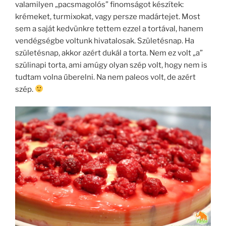
valamilyen „pacsmagolós” finomságot készítek:
krémeket, turmixokat, vagy persze madártejet. Most
sem a saját kedvünkre tettem ezzel a tortával, hanem
vendégségbe voltunk hivatalosak. Születésnap. Ha
születésnap, akkor azért dukál a torta. Nem ez volt „a”
szülinapi torta, ami amúgy olyan szép volt, hogy nem is
tudtam volna űberelni. Na nem paleos volt, de azért
szép.