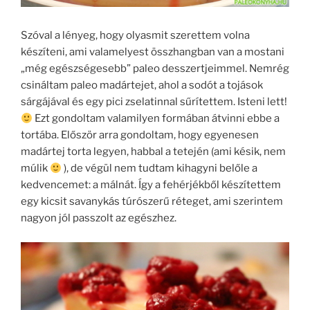
Szóval a lényeg, hogy olyasmit szerettem volna
készíteni, ami valamelyest összhangban van a mostani
„még egészségesebb” paleo desszertjeimmel. Nemrég
csináltam paleo madártejet, ahol a sodót a tojások
sárgájával és egy pici zselatinnal sűrítettem. Isteni lett!
Ezt gondoltam valamilyen formában átvinni ebbe a
tortába. Először arra gondoltam, hogy egyenesen
madártej torta legyen, habbal a tetején (ami késik, nem
múlik
), de végül nem tudtam kihagyni belőle a
kedvencemet: a málnát. Így a fehérjékből készítettem
egy kicsit savanykás túrószerű réteget, ami szerintem
nagyon jól passzolt az egészhez.