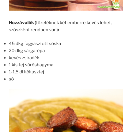
Hozzávalók
(főzeléknek két emberre kevés lehet,
szószként rendben van)
:
45 dkg fagyasztott sóska
20 dkg sárgarépa
kevés zsiradék
1 kis fej vöröshagyma
1-1,5 dl kókusztej
só