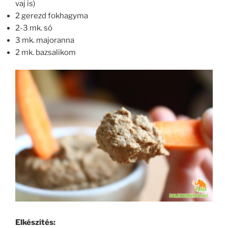
vaj is)
2 gerezd fokhagyma
2-3 mk. só
3 mk. majoranna
2 mk. bazsalikom
Elkészítés: