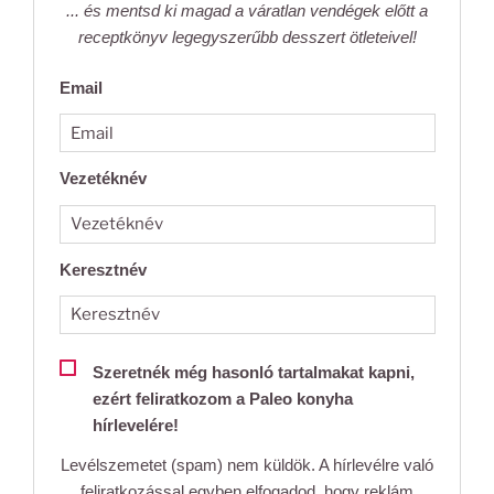
... és mentsd ki magad a váratlan vendégek előtt a
receptkönyv legegyszerűbb desszert ötleteivel!
Email
Vezetéknév
Keresztnév
Szeretnék még hasonló tartalmakat kapni,
ezért feliratkozom a Paleo konyha
hírlevelére!
Levélszemetet (spam) nem küldök. A hírlevélre való
feliratkozással egyben elfogadod, hogy reklám