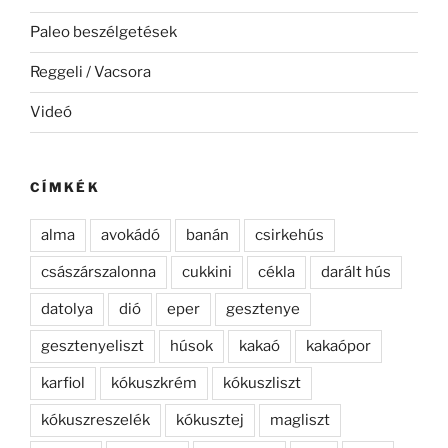
Paleo beszélgetések
Reggeli / Vacsora
Videó
CÍMKÉK
alma
avokádó
banán
csirkehús
császárszalonna
cukkini
cékla
darált hús
datolya
dió
eper
gesztenye
gesztenyeliszt
húsok
kakaó
kakaópor
karfiol
kókuszkrém
kókuszliszt
kókuszreszelék
kókusztej
magliszt