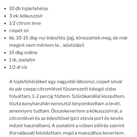
10 db tojásfehérje
3 ek. kókuszzsír
1/2 citrom leve
csipet só
kb. 10-15 dkg-nyi édesítés (jajj, kövezzetek meg, de már
megint nem mértem le… kóstolás!)
15 dkg málna
1 tk. zselatin
1/2 dl víz
A tojásfehérjéket egy nagyobb lábosnyi, csipet sóval
és pár csepp citromlével fűszerezett lobogó vízbe
folyattam, 1-2 percig főztem. Szűrőkanállal kiszedtem,
tiszta konyharuhán keresztül kinyomkodtam a levét,
amennyire tudtam. Összekevertem a kókuszzsírral, a
citromlével és az édesítővel (pici stevia port és kevés
mézet használtam). A zselatint a vízben előírás szerint
(forralással) feloldottam, majd a masszához kevertem.