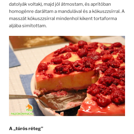
datolyák voltak), majd jól átmostam, és aprítóban
homogénre daráltam a mandulával és a kókuszzsírral. A
masszát kókuszzsírral mindenhol kikent tortaforma
aljába simítottam.
A „túrós réteg”