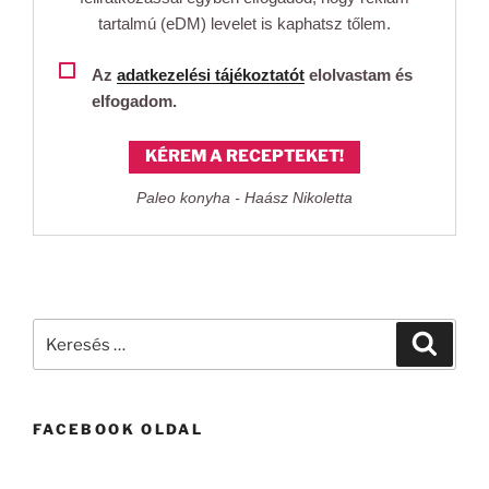
tartalmú (eDM) levelet is kaphatsz tőlem.
Az
adatkezelési tájékoztatót
elolvastam és
elfogadom.
KÉREM A RECEPTEKET!
Paleo konyha - Haász Nikoletta
Keresés
Keresé
a
következő
kifejezésre:
FACEBOOK OLDAL