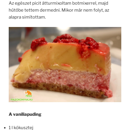
Az egészet picit átturmixoltam botmixerrel, majd
hűtőbe tettem dermedni. Mikor már nem folyt, az
alapra simítottam.
A vaníliapuding
1 l kókusztej