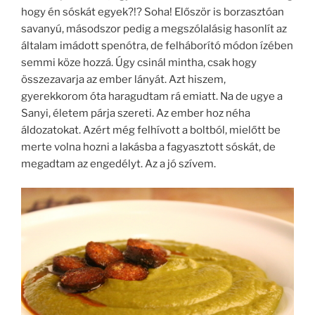
hogy én sóskát egyek?!? Soha! Először is borzasztóan
savanyú, másodszor pedig a megszólalásig hasonlít az
általam imádott spenótra, de felháborító módon ízében
semmi köze hozzá. Úgy csinál mintha, csak hogy
összezavarja az ember lányát. Azt hiszem,
gyerekkorom óta haragudtam rá emiatt. Na de ugye a
Sanyi, életem párja szereti. Az ember hoz néha
áldozatokat. Azért még felhívott a boltból, mielőtt be
merte volna hozni a lakásba a fagyasztott sóskát, de
megadtam az engedélyt. Az a jó szívem.