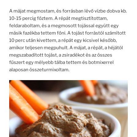
A májat megmostam, és forrásban lévő vízbe dobva kb.
10-15 percig főztem. A répát megtisztítottam,
feldaraboltam, és a megmosott tojással együtt egy
másik fazékba tettem főni. A tojást forrástól számított
10 perc után kivettem, a répát egy kicsivel később,
amikor teljesen megpuhult. A májat, a répát, a héjától
megszabadított tojást, a zsiradékot és az összes
fűszert egy mélyebb tálba tettem és botmixerrel
alaposan összeturmixoltam.