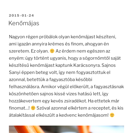
a
w
ss
c
itt
z
BEKÜLDVE:
2015-01-24
e
er
a
Kenőmájas
b
m
Nagyon régen próbálok olyan kenőmájast készíteni,
o
e
ami igazán annyira krémes és finom, ahogyan én
o
g
szeretem. Ez olyan.
Az érdem nem egészen az
k
enyém: úgy történt ugyanis, hogy a sógornőmtől saját
készítésű kenőmájast kaptunk Karácsonyra. Sajnos
Sanyi éppen beteg volt, így nem fogyasztottuk el
azonnal, betettük a fagyasztóba későbbi
felhasználásra. Amikor végül előkerült, a fagyasztásnak
köszönhetően sajnos kissé vizes hatású lett, így
hozzákevertem egy kevés zsiradékot. Ha ettetek már
finomat…!
Szóval azonnal elkértem a receptet, és kis
átalakítással elkészült a kedvenc kenőmájasom!