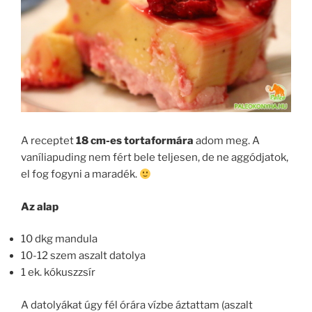
A receptet
18 cm-es tortaformára
adom meg. A
vaníliapuding nem fért bele teljesen, de ne aggódjatok,
el fog fogyni a maradék.
Az alap
10 dkg mandula
10-12 szem aszalt datolya
1 ek. kókuszzsír
A datolyákat úgy fél órára vízbe áztattam (aszalt