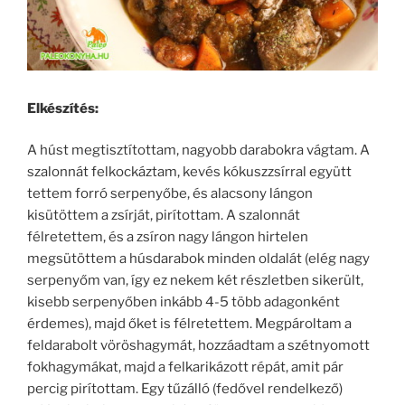
Elkészítés:
A húst megtisztítottam, nagyobb darabokra vágtam. A
szalonnát felkockáztam, kevés kókuszzsírral együtt
tettem forró serpenyőbe, és alacsony lángon
kisütöttem a zsírját, pirítottam. A szalonnát
félretettem, és a zsíron nagy lángon hirtelen
megsütöttem a húsdarabok minden oldalát (elég nagy
serpenyőm van, így ez nekem két részletben sikerült,
kisebb serpenyőben inkább 4-5 több adagonként
érdemes), majd őket is félretettem. Megpároltam a
feldarabolt vöröshagymát, hozzáadtam a szétnyomott
fokhagymákat, majd a felkarikázott répát, amit pár
percig pirítottam. Egy tűzálló (fedővel rendelkező)