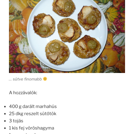
… sütve finomabb
A hozzávalók:
400 g darált marhahús
25 dkg reszelt sütőtök
3 tojás
1 kis fej vöröshagyma