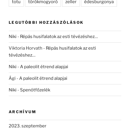
totu
törökmogyoró
zeller
édesburgonya
LEGUTÓBBI HOZZÁSZÓLÁSOK
Niki
-
Répás husifalatok az esti tévézéshez…
Viktoria Horvath
-
Répás husifalatok az esti
tévézéshez…
Niki
-
A paleolit étrend alapjai
Ági
-
A paleolit étrend alapjai
Niki
-
Spenótfőzelék
ARCHÍVUM
2023. szeptember