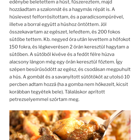
edénybe beletettem a húst, fűszereztem, majd
hozzáadtam a szalonnát és a hagymás répát is. A
húslevest felforrósítottam, és a paradicsompürével,
illetve a borral együtt a húshoz öntöttem. Jól
összekavartam az egészet, lefedtem, és 200 fokos
sütőbe tettem. Kb. negyed óra után levettem a hőfokot
150 fokra, és légkeverésen 2 órán keresztül hagytam a
sütőben. A sütőből kivéve és a fedőt félre húzva
alacsony lángon még egy órán keresztül főztem. Így
szépen besűrűsödött az egész, és csodásan megpuhult
a hús. A gombát és a savanyított sütőtököt az utolsó 10
percben adtam hozzá (ha a gomba nem hőkezelt, kicsit
korábban tegyétek bele). Tálaláskor aprított
petrezselyemmel szórtam meg.