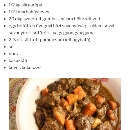
1/2 kg sárgarépa
1/2 l marhahúsleves
20 dkg szeletelt gomba – nálam hőkezelt volt
egy befőttes üvegnyi házi savanyúság – nálam sóval
savanyított sütőtök – vagy gyöngyhagyma
2-3 ek. sűrített paradicsom (elhagyható)
só
bors
kakukkfű
kevés kókuszzsír