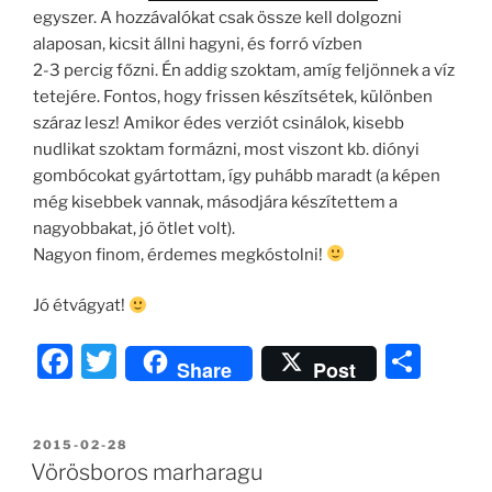
egyszer. A hozzávalókat csak össze kell dolgozni
alaposan, kicsit állni hagyni, és forró vízben
2-3 percig főzni. Én addig szoktam, amíg feljönnek a víz
tetejére. Fontos, hogy frissen készítsétek, különben
száraz lesz! Amikor édes verziót csinálok, kisebb
nudlikat szoktam formázni, most viszont kb. diónyi
gombócokat gyártottam, így puhább maradt (a képen
még kisebbek vannak, másodjára készítettem a
nagyobbakat, jó ötlet volt).
Nagyon finom, érdemes megkóstolni!
Jó étvágyat!
F
T
O
Share
Post
a
w
ss
c
itt
z
BEKÜLDVE:
2015-02-28
e
er
a
Vörösboros marharagu