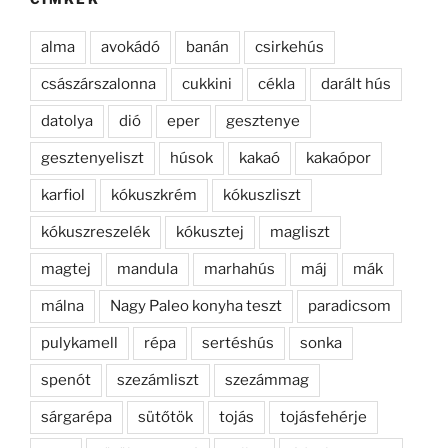
alma
avokádó
banán
csirkehús
császárszalonna
cukkini
cékla
darált hús
datolya
dió
eper
gesztenye
gesztenyeliszt
húsok
kakaó
kakaópor
karfiol
kókuszkrém
kókuszliszt
kókuszreszelék
kókusztej
magliszt
magtej
mandula
marhahús
máj
mák
málna
Nagy Paleo konyha teszt
paradicsom
pulykamell
répa
sertéshús
sonka
spenót
szezámliszt
szezámmag
sárgarépa
sütőtök
tojás
tojásfehérje