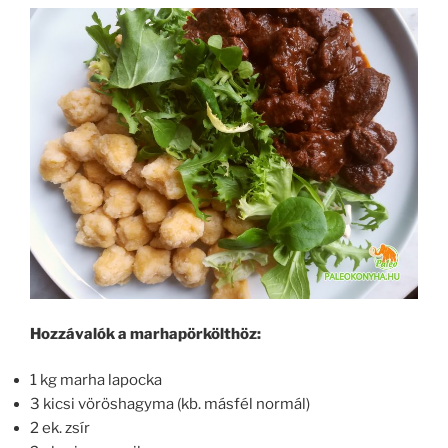
Hozzávalók a marhapörkölthöz:
1 kg marha lapocka
3 kicsi vöröshagyma (kb. másfél normál)
2 ek. zsír