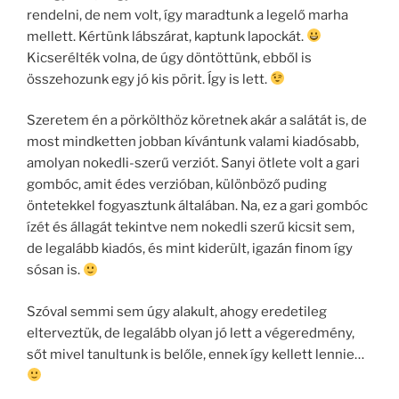
rendelni, de nem volt, így maradtunk a legelő marha
mellett. Kértünk lábszárat, kaptunk lapockát.
Kicserélték volna, de úgy döntöttünk, ebből is
összehozunk egy jó kis pörit. Így is lett.
Szeretem én a pörkölthöz köretnek akár a salátát is, de
most mindketten jobban kívántunk valami kiadósabb,
amolyan nokedli-szerű verziót. Sanyi ötlete volt a gari
gombóc, amit édes verzióban, különböző puding
öntetekkel fogyasztunk általában. Na, ez a gari gombóc
ízét és állagát tekintve nem nokedli szerű kicsit sem,
de legalább kiadós, és mint kiderült, igazán finom így
sósan is.
Szóval semmi sem úgy alakult, ahogy eredetileg
elterveztük, de legalább olyan jó lett a végeredmény,
sőt mivel tanultunk is belőle, ennek így kellett lennie…