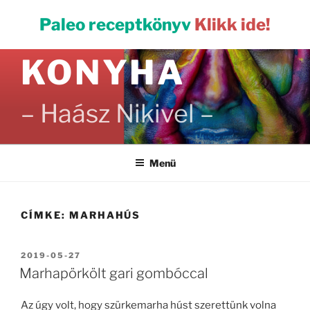
Tartalomhoz
PALEO
Paleo receptkönyv
Klikk ide!
KONYHA
– Haász Nikivel –
Menü
CÍMKE:
MARHAHÚS
BEKÜLDVE:
2019-05-27
Marhapörkölt gari gombóccal
Az úgy volt, hogy szürkemarha húst szerettünk volna