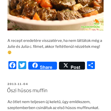
A recept eredetére visszatérve, ha nem láttátok még a
Julie és Julia
c. filmet, akkor feltétlenül nézzétek meg!
F
T
O
Share
Post
a
w
ss
c
itt
z
BEKÜLDVE:
2013-11-04
e
er
a
Őszi húsos muffin
b
m
Az ötlet nem teljesen új keletű, úgy emlékszem,
o
e
szeptemberben csináltuk az első húsos muffinunkat.