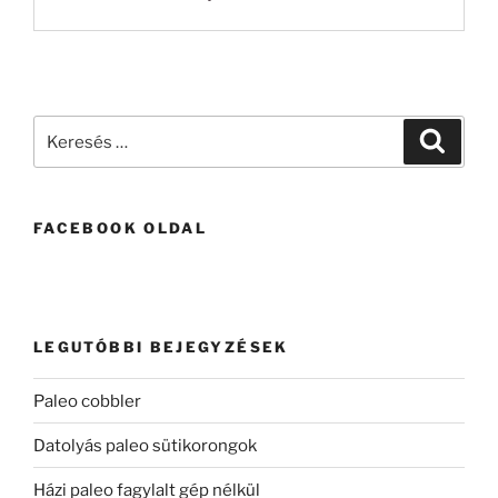
Keresés
Keresé
a
következő
kifejezésre:
FACEBOOK OLDAL
LEGUTÓBBI BEJEGYZÉSEK
Paleo cobbler
Datolyás paleo sütikorongok
Házi paleo fagylalt gép nélkül