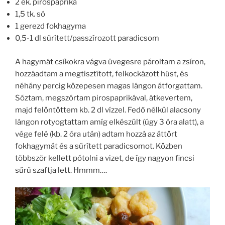
2 ek. pirospaprika
1,5 tk. só
1 gerezd fokhagyma
0,5-1 dl sűrített/passzírozott paradicsom
A hagymát csíkokra vágva üvegesre pároltam a zsíron,
hozzáadtam a megtisztított, felkockázott húst, és
néhány percig közepesen magas lángon átforgattam.
Sóztam, megszórtam pirospaprikával, átkevertem,
majd felöntöttem kb. 2 dl vízzel. Fedő nélkül alacsony
lángon rotyogtattam amíg elkészült (úgy 3 óra alatt), a
vége felé (kb. 2 óra után) adtam hozzá az áttört
fokhagymát és a sűrített paradicsomot. Közben
többször kellett pótolni a vizet, de így nagyon fincsi
sűrű szaftja lett. Hmmm….