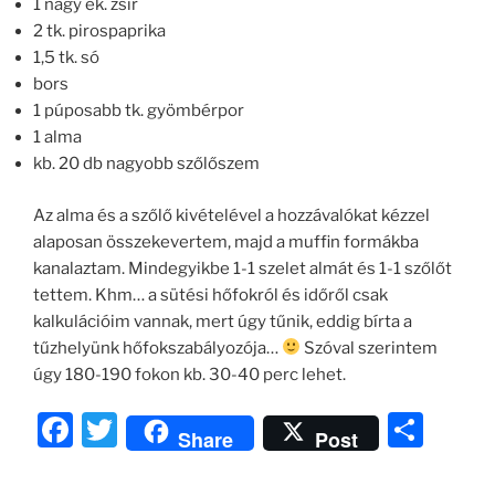
1 nagy ek. zsír
2 tk. pirospaprika
1,5 tk. só
bors
1 púposabb tk. gyömbérpor
1 alma
kb. 20 db nagyobb szőlőszem
Az alma és a szőlő kivételével a hozzávalókat kézzel
alaposan összekevertem, majd a muffin formákba
kanalaztam. Mindegyikbe 1-1 szelet almát és 1-1 szőlőt
tettem. Khm… a sütési hőfokról és időről csak
kalkulációim vannak, mert úgy tűnik, eddig bírta a
tűzhelyünk hőfokszabályozója…
Szóval szerintem
úgy 180-190 fokon kb. 30-40 perc lehet.
F
T
O
Share
Post
a
w
ss