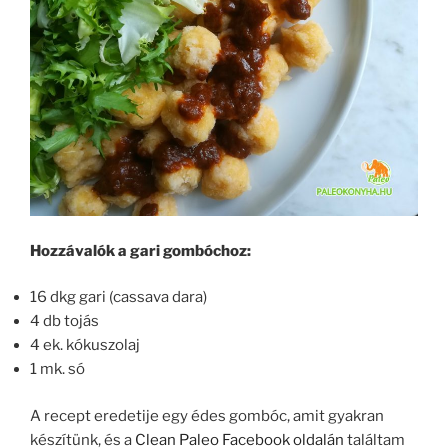
Hozzávalók a gari gombóchoz:
16 dkg gari (cassava dara)
4 db tojás
4 ek. kókuszolaj
1 mk. só
A recept eredetije egy édes gombóc, amit gyakran
készítünk, és a
Clean Paleo Facebook oldalán
találtam