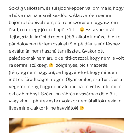
b
m
Sokáig vallottam, és tulajdonképpen vallom ma is, hogy
o
e
a hús a marhahúsnál kezdődik. Alapvetően semmi
o
g
bajom a többivel sem, sőt rendszeresen fogyasztom
k
őket, na de egy jó marhapörkölt…!
Ezt a vacsorát
Tejbegríz Julia Child receptjéből alkotott műve
ihlette,
pár dologban tértem csak el tőle, például a sűrítéshez
egyáltalán nem használtam lisztet. Gyakorlott
paleósoknak nem árulok el titkot azzal, hogy nem is volt
rá semmi szükség.
Időigényes, picit macerás
(tényleg nem nagyon), de higgyétek el, hogy minden
időt és fáradtságot megér! Olyan omlós, szaftos, ízes a
végeredmény, hogy nehéz lenne bármivel is felülmúlni
ezt az élményt. Szóval ha ráérős a vasárnap délelőtt,
vagy khm… péntek este nyolckor nem átalltok nekiállni
ilyesminek, akkor ki ne hagyjátok!