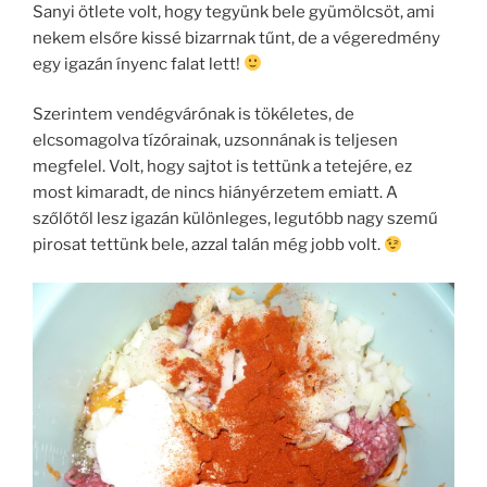
o
g
Sanyi ötlete volt, hogy tegyünk bele gyümölcsöt, ami
k
nekem elsőre kissé bizarrnak tűnt, de a végeredmény
egy igazán ínyenc falat lett!
Szerintem vendégvárónak is tökéletes, de
elcsomagolva tízórainak, uzsonnának is teljesen
megfelel. Volt, hogy sajtot is tettünk a tetejére, ez
most kimaradt, de nincs hiányérzetem emiatt. A
szőlőtől lesz igazán különleges, legutóbb nagy szemű
pirosat tettünk bele, azzal talán még jobb volt.