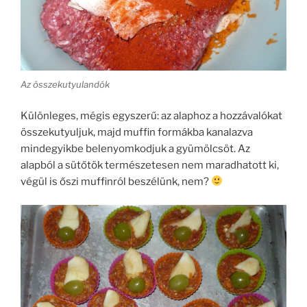
Az összekutyulandók
Különleges, mégis egyszerű: az alaphoz a hozzávalókat
összekutyuljuk, majd muffin formákba kanalazva
mindegyikbe belenyomkodjuk a gyümölcsöt. Az
alapból a sütőtök természetesen nem maradhatott ki,
végül is őszi muffinról beszélünk, nem?