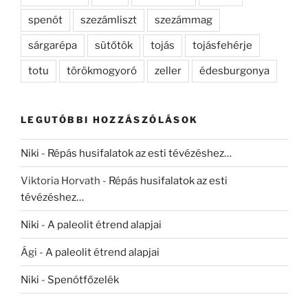
spenót
szezámliszt
szezámmag
sárgarépa
sütőtök
tojás
tojásfehérje
totu
törökmogyoró
zeller
édesburgonya
LEGUTÓBBI HOZZÁSZÓLÁSOK
Niki
-
Répás husifalatok az esti tévézéshez…
Viktoria Horvath
-
Répás husifalatok az esti
tévézéshez…
Niki
-
A paleolit étrend alapjai
Ági
-
A paleolit étrend alapjai
Niki
-
Spenótfőzelék