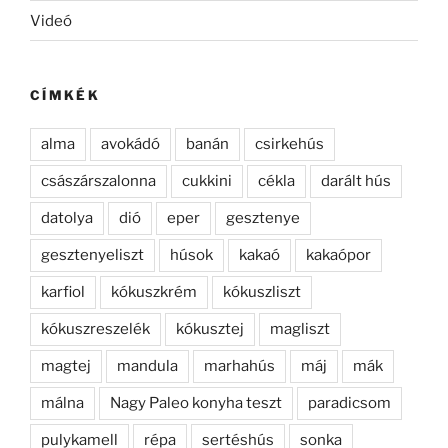
Videó
CÍMKÉK
alma
avokádó
banán
csirkehús
császárszalonna
cukkini
cékla
darált hús
datolya
dió
eper
gesztenye
gesztenyeliszt
húsok
kakaó
kakaópor
karfiol
kókuszkrém
kókuszliszt
kókuszreszelék
kókusztej
magliszt
magtej
mandula
marhahús
máj
mák
málna
Nagy Paleo konyha teszt
paradicsom
pulykamell
répa
sertéshús
sonka