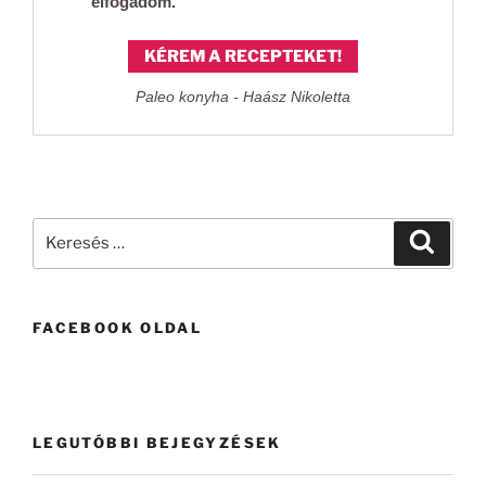
elfogadom.
KÉREM A RECEPTEKET!
Paleo konyha - Haász Nikoletta
Keresés
Keresé
a
következő
kifejezésre:
FACEBOOK OLDAL
LEGUTÓBBI BEJEGYZÉSEK