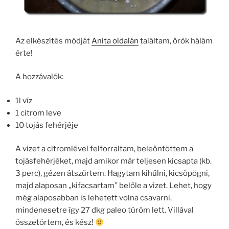
Az elkészítés módját
Anita oldalán
találtam, örök hálám
érte!
A hozzávalók:
1l víz
1 citrom leve
10 tojás fehérjéje
A vizet a citromlével felforraltam, beleöntöttem a
tojásfehérjéket, majd amikor már teljesen kicsapta (kb.
3 perc), gézen átszűrtem. Hagytam kihűlni, kicsöpögni,
majd alaposan „kifacsartam” belőle a vizet. Lehet, hogy
még alaposabban is lehetett volna csavarni,
mindenesetre így 27 dkg paleo túróm lett. Villával
összetörtem, és kész!