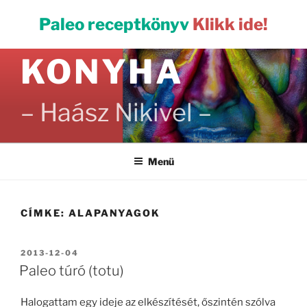
Tartalomhoz
PALEO
Paleo receptkönyv
Klikk ide!
KONYHA
– Haász Nikivel –
Menü
CÍMKE:
ALAPANYAGOK
BEKÜLDVE:
2013-12-04
Paleo túró (totu)
Halogattam egy ideje az elkészítését, őszintén szólva