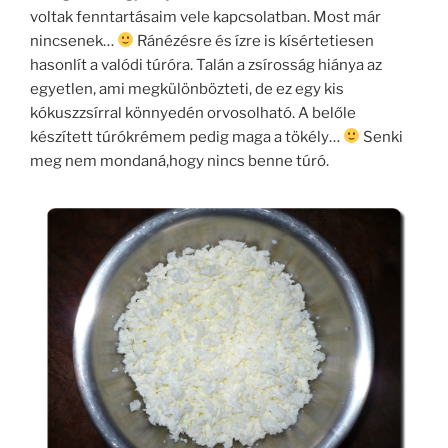
voltak fenntartásaim vele kapcsolatban. Most már
nincsenek…
Ránézésre és ízre is kísértetiesen
hasonlít a valódi túróra. Talán a zsírosság hiánya az
egyetlen, ami megkülönbözteti, de ez egy kis
kókuszzsírral könnyedén orvosolható. A belőle
készített túrókrémem pedig maga a tökély…
Senki
meg nem mondaná,hogy nincs benne túró.