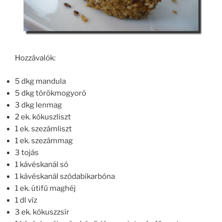
Hozzávalók:
5 dkg mandula
5 dkg törökmogyoró
3 dkg lenmag
2 ek. kókuszliszt
1 ek. szezámliszt
1 ek. szezámmag
3 tojás
1 kávéskanál só
1 kávéskanál szódabikarbóna
1 ek. útifű maghéj
1 dl víz
3 ek. kókuszzsír