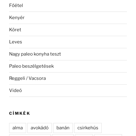
Főétel
Kenyér
Köret
Leves
Nagy paleo konyha teszt
Paleo beszélgetések
Reggeli / Vacsora
Videó
CÍMKÉK
alma
avokádó
banán
csirkehús