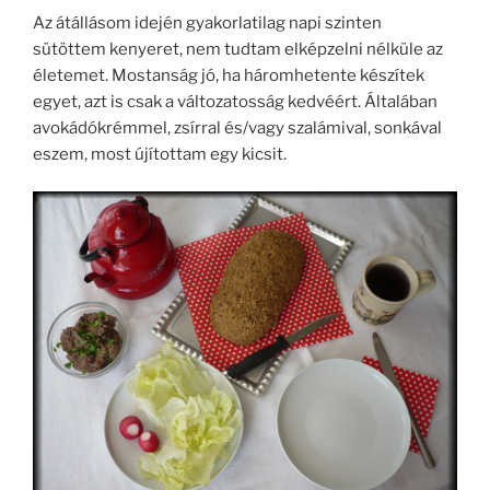
Az átállásom idején gyakorlatilag napi szinten
sütöttem kenyeret, nem tudtam elképzelni nélküle az
életemet. Mostanság jó, ha háromhetente készítek
egyet, azt is csak a változatosság kedvéért. Általában
avokádókrémmel, zsírral és/vagy szalámival, sonkával
eszem, most újítottam egy kicsit.