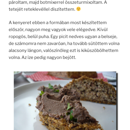
pároltam, majd botmixerrel összeturmixoltam. A
tetejét reteklevéllel díszítettem.
A kenyeret ebben a formában most készítettem
először, nagyon meg vagyok vele elégedve. Kívül
ropogós, belül puha. Egy picit nedves ugyan a belseje,
de számomra nem zavaróan, ha tovább sütöttem volna
alacsony lángon, valószínőleg ezt is kiküszöbölhettem
volna. Az íze pedig nagyon bejött.