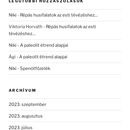
LEGUTÓBBI HOZZÁSZÓLÁSOK
Niki
-
Répás husifalatok az esti tévézéshez…
Viktoria Horvath
-
Répás husifalatok az esti
tévézéshez…
Niki
-
A paleolit étrend alapjai
Ági
-
A paleolit étrend alapjai
Niki
-
Spenótfőzelék
ARCHÍVUM
2023. szeptember
2023. augusztus
2023. július