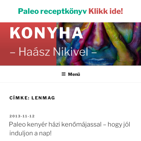
Tartalomhoz
PALEO
Paleo receptkönyv
Klikk ide!
KONYHA
– Haász Nikivel –
Menü
CÍMKE:
LENMAG
BEKÜLDVE:
2013-11-12
Paleo kenyér házi kenőmájassal – hogy jól
induljon a nap!