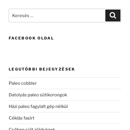
Keresés
Keresé
a
következő
kifejezésre:
FACEBOOK OLDAL
LEGUTÓBBI BEJEGYZÉSEK
Paleo cobbler
Datolyás paleo sütikorongok
Házi paleo fagylalt gép nélkül
Céklás fasírt
Csőben sült zöldségek