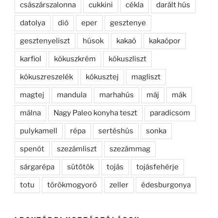
császárszalonna
cukkini
cékla
darált hús
datolya
dió
eper
gesztenye
gesztenyeliszt
húsok
kakaó
kakaópor
karfiol
kókuszkrém
kókuszliszt
kókuszreszelék
kókusztej
magliszt
magtej
mandula
marhahús
máj
mák
málna
Nagy Paleo konyha teszt
paradicsom
pulykamell
répa
sertéshús
sonka
spenót
szezámliszt
szezámmag
sárgarépa
sütőtök
tojás
tojásfehérje
totu
törökmogyoró
zeller
édesburgonya