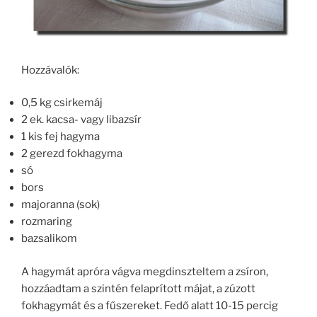
Hozzávalók:
0,5 kg csirkemáj
2 ek. kacsa- vagy libazsír
1 kis fej hagyma
2 gerezd fokhagyma
só
bors
majoranna (sok)
rozmaring
bazsalikom
A hagymát apróra vágva megdinszteltem a zsíron,
hozzáadtam a szintén felaprított májat, a zúzott
fokhagymát és a fűszereket. Fedő alatt 10-15 percig