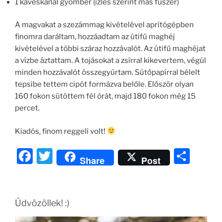
1 kávéskanál gyömbér (ízlés szerint más fűszer)
A magvakat a szezámmag kivételével aprítógépben
finomra daráltam, hozzáadtam az útifű maghéj
kivételével a többi száraz hozzávalót. Az útifű maghéjat
a vízbe áztattam. A tojásokat a zsírral kikevertem, végül
minden hozzávalót összegyúrtam. Sütőpapírral bélelt
tepsibe tettem cipót formázva belőle. Először olyan
160 fokon sütöttem fél órát, majd 180 fokon még 15
percet.
Kiadós, finom reggeli volt!
F
T
O
Share
Post
a
w
ss
c
itt
z
e
er
a
Üdvözöllek! :)
b
m