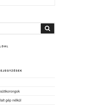
Keresés
LDAL
BEJEGYZÉSEK
 sütikorongok
lalt gép nélkül