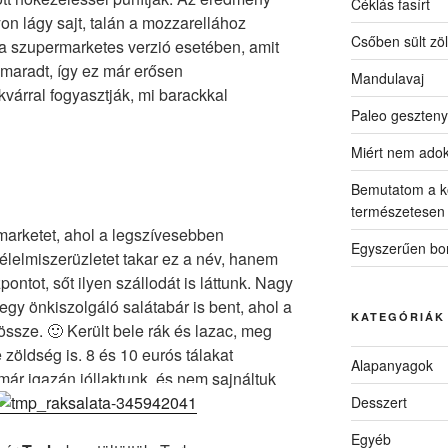
Céklás fasírt
on lágy sajt, talán a mozzarellához
Csőben sült zö
, a szupermarketes verzió esetében, amit
kimaradt, így ez már erősen
Mandulavaj
várral fogyasztják, mi barackkal
Paleo geszteny
Miért nem ado
Bemutatom a k
természetesen
arketet, ahol a legszívesebben
Egyszerűen bon
élelmiszerüzletet takar ez a név, hanem
ntot, sőt ilyen szállodát is láttunk. Nagy
 egy önkiszolgáló salátabár is bent, ahol a
KATEGÓRIÁK
sze. 🙂 Került bele rák és lazac, meg
zöldség is. 8 és 10 eurós tálakat
Alapanyagok
ár igazán jóllaktunk, és nem sajnáltuk
Desszert
Egyéb