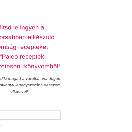
ltsd le ingyen a
orsabban elkészülő
omság recepteket
 "Paleo receptek
zetesen" könyvemből!
sd ki magad a váratlan vendégek
eptkönyv legegyszerűbb desszert
ötleteivel!
v