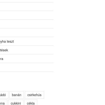
yha teszt
tések
ora
kádó
banán
csirkehús
nna
cukkini
cékla