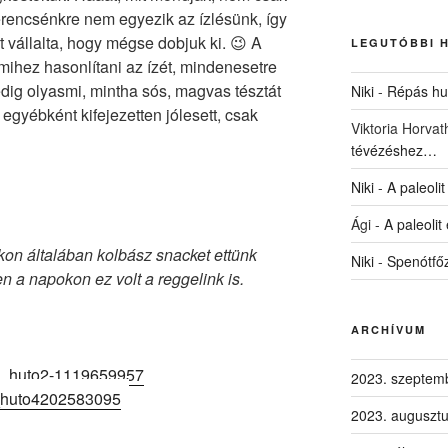
rencsénkre nem egyezik az ízlésünk, így
t vállalta, hogy mégse dobjuk ki. 😉 A
LEGUTÓBBI 
ihez hasonlítani az ízét, mindenesetre
edig olyasmi, mintha sós, magvas tésztát
Niki
-
Répás hus
 egyébként kifejezetten jólesett, csak
Viktoria Horvat
tévézéshez…
Niki
-
A paleolit
Ági
-
A paleolit
on általában kolbász snacket ettünk
Niki
-
Spenótfő
en a napokon ez volt a reggelink is.
ARCHÍVUM
2023. szeptem
2023. auguszt