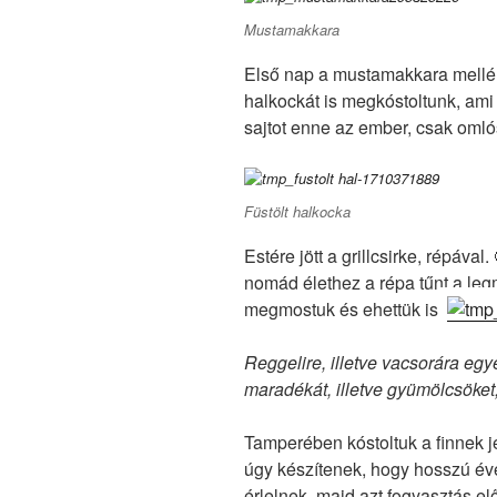
Mustamakkara
Első nap a mustamakkara mellé 
halkockát is megkóstoltunk, ami i
sajtot enne az ember, csak omló
Füstölt halkocka
Estére jött a grillcsirke, répáva
nomád élethez a répa tűnt a le
megmostuk és ehettük is!
Reggelire, illetve vacsorára eg
maradékát, illetve gyümölcsöket,
Tamperében kóstoltuk a finnek j
úgy készítenek, hogy hosszú év
érlelnek, majd azt fogyasztás e