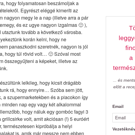
rra, hogy folyamatosan beszámoljak a
n ételekről. Egyrészt eléggé kimeríti az
nagyon megy le a nap (illetve arra a pár
 lemegy, és ez ugye nagyon izgalmas 🙂 ),
Tö
l utaztunk tovább a következő városba.
leggy
gyekeztünk korán kelni, hogy ne
nem panaszkodni szeretnék, nagyon is jól
fin
ja, hogy túl rövid volt… 🙂 Szóval most
a
m összegyűjteni a képeket, illetve az
termés
ünk.
... és ment
észültünk lelkileg, hogy kicsit drágább
előtt a rec
ttunk rá, hogy ennyire… Szóba sem jött,
, a szupermarketekben és a piacokon így
hon minden nap egy vagy két alkalommal
Email
ellemzőbb, hogy náluk egy gombóc fagyi 3
grillcsirke volt, amit akciósan (!) 5 euróért
, természetesen kipróbálja a helyi
Vezetékné
 halakat is, amik már messze nem ebben