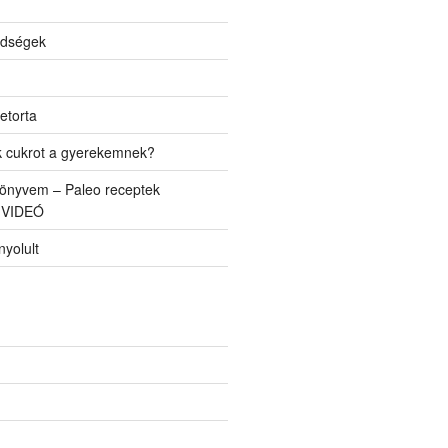
ldségek
etorta
k cukrot a gyerekemnek?
önyvem – Paleo receptek
 VIDEÓ
yolult