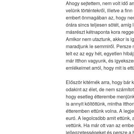
Ahogy sejtettem, nem volt idő a
velünk történtekről, illetve a fin
embert önmagában az, hogy nem 
órára sincs teljesen sötét, amíg
másrészt kétnaponta kora regge
Amikor nem utaztunk, akkor is i
maradjunk le semmiről. Persze 
telt ez az egy hét, egyetlen hibá
már itthon vagyunk, és igyeksze
emlékeimet arról, hogy mit is ett
Először kitérnék arra, hogy bár k
odakint az élet, de nem számíto
hogy esetleg étterembe menjünk
is annyit költöttünk, mintha itt
étteremben ettünk volna. A legj
euró. A legolcsóbb amit ettünk, a 
vettünk. Ha már ott van az ember
jellegzetességeket és persze a