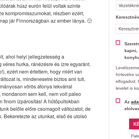
lóárak húsz eurón felül voltak szinte
ze kompromisszumokat, részben ezért,
Keresztné
ap jár Finnországban az ember lánya. 🙂
Szeret
kapni, 
lt, ahol helyi jellegzetesség a
konyha
ag véres hurka, ránézésre és ízre egyaránt.
Levélszemet
o!), ezért nem értettem, hogy miért van
hírlevélre v
ltozat is, mindenesetre biztos ami tuti,
elfogadod, 
ományosan vörös áfonya lekvárral
levelet is k
ük, mondanom sem kell, nem volt paleo
 finom ízpárosítás! A hűtőpultokban
Az
ada
tunk belőle előre csomagolt változatot, de
elolva
. Bekeretezte az utunkat, első és utolsó
KÉ
Pale