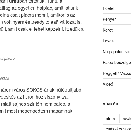
már
Turku
ban töltöttük. Turku a
atilag az egyetlen halpiac, amit láttunk
Főétel
olna csak piacra menni, amikor is az
Kenyér
 volt nyers és „ready to eat” változat is,
ült, amit csak el lehet képzelni. Itt ettük a
Köret
Leves
Nagy paleo kon
ui piacról
Paleo beszélge
Reggeli / Vacs
soránk
Videó
ndhárom város SOKOS-ának hűtőpultjából
 édeskés az itthonihoz viszonyítva,
 miatt sajnos szintén nem paleo, a
CÍMKÉK
esmit most megengedtem magamnak.
alma
avo
császárszalo