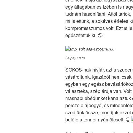
egy állagában és ízében is nagy
tudnám hasonlítani. Attól tartok
mi is ettünk, a sokéves érlelés 
kompromisszumos volt. Ezt is lek
egészítettük ki. 🙂
Leipäjuusto
SOKOS-nak hívják azt a szuperm
vásároltunk. Igazából nem csak 
egyben egy egész bevásárlóközpo
választéka, szép áruja van. Volt
másnapi ebédünket kanalaztuk ös
persze olajbogyó, és mindenféle 
szedtünk össze, mondjuk ezzel m
belőle a tenger gyümölcseit. 🙂