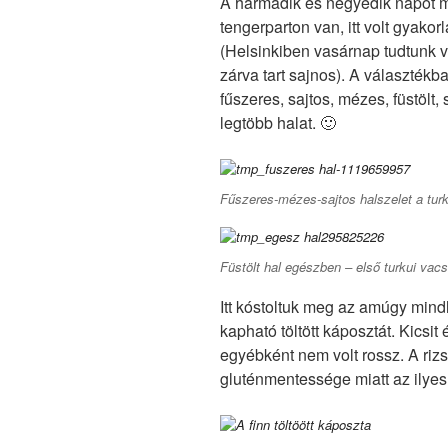
A harmadik és negyedik napot 
tengerparton van, itt volt gyakorl
(Helsinkiben vasárnap tudtunk v
zárva tart sajnos). A választékban
fűszeres, sajtos, mézes, füstölt, s
legtöbb halat. 🙂
Fűszeres-mézes-sajtos halszelet a turk
Füstölt hal egészben – első turkui vac
Itt kóstoltuk meg az amúgy mi
kapható töltött káposztát. Kicsit
egyébként nem volt rossz. A rizs
gluténmentessége miatt az ily