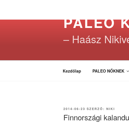
Tartalomhoz
PALEO 
– Haász Nikiv
Kezdőlap
PALEO NŐKNEK
BEKÜLDVE:
2014-06-23
SZERZŐ:
NIKI
Finnországi kaland