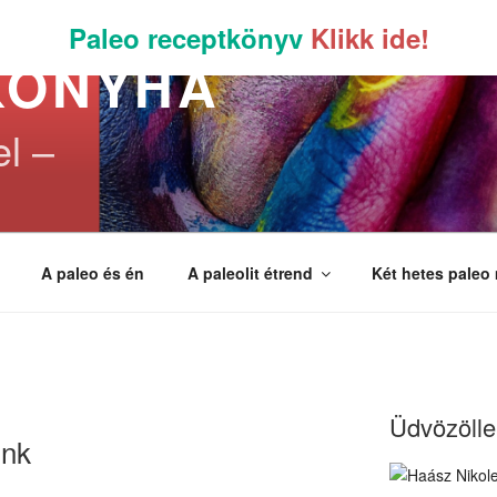
Paleo receptkönyv
Klikk ide!
KONYHA
el –
A paleo és én
A paleolit étrend
Két hetes paleo
Üdvözöllek
unk