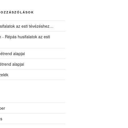
HOZZÁSZÓLÁSOK
ifalatok az esti tévézéshez…
h
-
Répás husifalatok az esti
 étrend alapjai
 étrend alapjai
zelék
ber
us