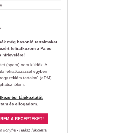
v
nék még hasonló tartalmakat
ezért feliratkozom a Paleo
 hírlevelére!
et (spam) nem küldök. A
aló feliratkozással egyben
hogy reklám tartalmú (eDM)
aphatsz tőlem.
tkezelési tájékoztatót
stam és elfogadom.
REM A RECEPTEKET!
o konyha - Haász Nikoletta