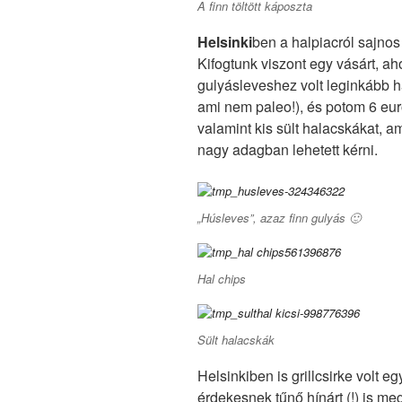
A finn töltött káposzta
Helsinki
ben a halpiacról sajno
Kifogtunk viszont egy vásárt, ah
gulyásleveshez volt leginkább ha
ami nem paleo!), és potom 6 euróér
valamint kis sült halacskákat, a
nagy adagban lehetett kérni.
„Húsleves”, azaz finn gulyás 🙂
Hal chips
Sült halacskák
Helsinkiben is grillcsirke volt 
érdekesnek tűnő hínárt (!) is m