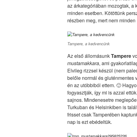
az árkategóriában mozogtak, a ki
minden esetben. Kötöttünk pers
részben meg, mert nem minden n
Tampere, a kedvencünk
Az első állomásunk
Tampere
vo
mustamakkara
, ami gyakorlatil
Elvileg rizzsel készül (nem pale
belőle normál és gluténmentes vá
én az utóbbiból ettem. 🙂 Hagy
fogyasztják, így mi is azzal ett
sajnos. Mindenesetre meglepően
Turkuban és Helsinkiben is talál
frisset csak Tamperében kaptunk
nap is ezt ebédeltük.