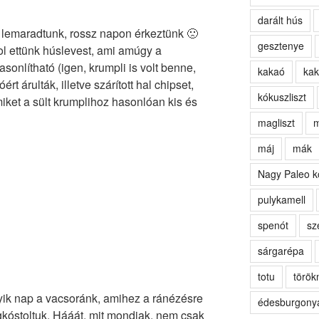
darált hús
s lemaradtunk, rossz napon érkeztünk 🙁
gesztenye
ol ettünk húslevest, ami amúgy a
sonlítható (igen, krumpli is volt benne,
kakaó
kak
t árulták, illetve szárított hal chipset,
kókuszliszt
miket a sült krumplihoz hasonlóan kis és
magliszt
m
máj
mák
Nagy Paleo k
pulykamell
spenót
sz
sárgarépa
totu
törö
egyik nap a vacsoránk, amihez a ránézésre
édesburgony
egkóstoltuk. Hááát, mit mondjak, nem csak