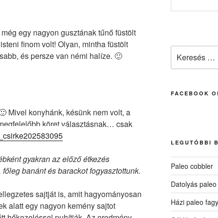
még egy nagyon gusztának tűnő füstölt
steni finom volt! Olyan, mintha füstölt
Keresés
sabb, és persze van némi halíze. 🙂
a
következő
kifejezésre:
FACEBOOK O
l. 🙂 Mivel konyhánk, késünk nem volt, a
gmegfelelőbb köret választásnak… csak
LEGUTÓBBI 
yébként gyakran az előző étkezés
Paleo cobbler
 főleg banánt és barackot fogyasztottunk.
Datolyás paleo
ellegzetes sajtját is, amit hagyományosan
Házi paleo fagy
ek alatt egy nagyon kemény sajtot
lőtt hőkezeléssel puhítják. Az eredmény