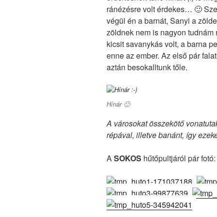
ránézésre volt érdekes… 🙂 Sze
végül én a barnát, Sanyi a zölde
zöldnek nem is nagyon tudnám m
kicsit savanykás volt, a barna p
enne az ember. Az első pár falat
aztán besokalltunk tőle.
Hínár 🙂
A városokat összekötő vonatutak
répával, illetve banánt, így ezek
A
SOKOS
hűtőpultjáról pár fotó: