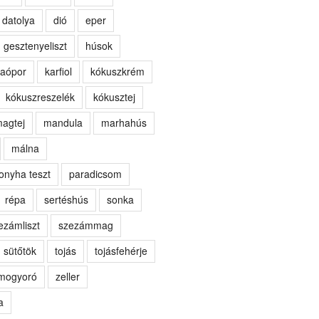
datolya
dió
eper
gesztenyeliszt
húsok
aópor
karfiol
kókuszkrém
kókuszreszelék
kókusztej
agtej
mandula
marhahús
málna
onyha teszt
paradicsom
répa
sertéshús
sonka
ezámliszt
szezámmag
sütőtök
tojás
tojásfehérje
kmogyoró
zeller
a