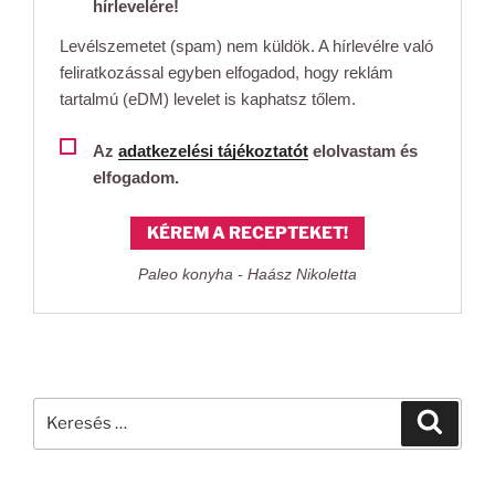
hírlevelére!
Levélszemetet (spam) nem küldök. A hírlevélre való
feliratkozással egyben elfogadod, hogy reklám
tartalmú (eDM) levelet is kaphatsz tőlem.
Az
adatkezelési tájékoztatót
elolvastam és
elfogadom.
KÉREM A RECEPTEKET!
Paleo konyha - Haász Nikoletta
Keresés
Keresé
a
következő
kifejezésre: