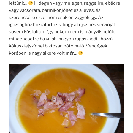
lettünk…
Hidegen vagy melegen, reggelire, ebédre
vagy vacsorára, bármikor jöhet ez a leves, és
szerencsére ezzel nem csak én vagyok így. Az
igazsághoz hozzátartozik, hogy a tejszínes verzióját
sosem kóstoltam, így nekem nem is hiányzik belőle,
mindenesetre ha valaki nagyon ragaszkodik hozzá,
kókusztejszínnel biztosan pótolható. Vendégek
körében is nagy sikere volt már…