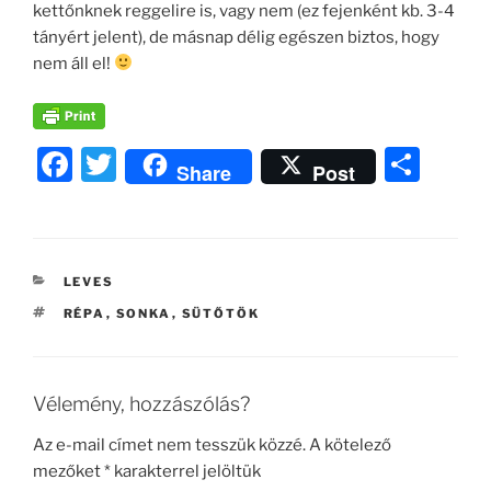
kettőnknek reggelire is, vagy nem (ez fejenként kb. 3-4
tányért jelent), de másnap délig egészen biztos, hogy
nem áll el!
F
T
O
Share
Post
a
w
ss
c
itt
z
e
er
a
KATEGÓRIÁK
LEVES
b
m
CÍMKÉK
RÉPA
,
SONKA
,
SÜTŐTÖK
o
e
o
g
k
Vélemény, hozzászólás?
Az e-mail címet nem tesszük közzé.
A kötelező
mezőket
*
karakterrel jelöltük