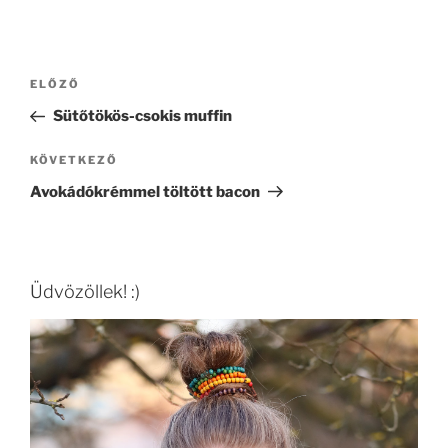
Bejegyzés
Korábbi
ELŐZŐ
navigáció
bejegyzés
Sütőtökös-csokis muffin
Következő
KÖVETKEZŐ
bejegyzés
Avokádókrémmel töltött bacon
Üdvözöllek! :)