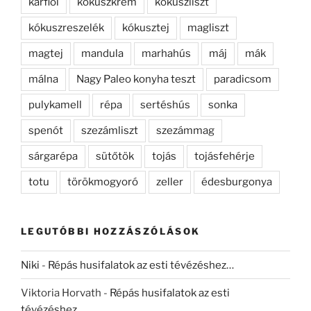
karfiol
kókuszkrém
kókuszliszt
kókuszreszelék
kókusztej
magliszt
magtej
mandula
marhahús
máj
mák
málna
Nagy Paleo konyha teszt
paradicsom
pulykamell
répa
sertéshús
sonka
spenót
szezámliszt
szezámmag
sárgarépa
sütőtök
tojás
tojásfehérje
totu
törökmogyoró
zeller
édesburgonya
LEGUTÓBBI HOZZÁSZÓLÁSOK
Niki
-
Répás husifalatok az esti tévézéshez…
Viktoria Horvath
-
Répás husifalatok az esti
tévézéshez…