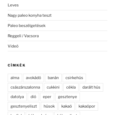
Leves
Nagy paleo konyha teszt
Paleo beszélgetések
Reggeli / Vacsora
Videó
CÍMKÉK
alma
avokádó
banán
csirkehús
császárszalonna
cukkini
cékla
darált hús
datolya
dió
eper
gesztenye
gesztenyeliszt
húsok
kakaó
kakaópor