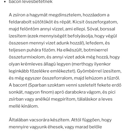
bacon levesbetétnek
A zsíron a hagymát megdinsztelem, hozzáadom a
feldarabolt sütőtököt és répát. Kicsit összeforgatom,
majd felöntöm annyi vízzel, ami ellepi. Sóval, borssal
ízesítem (ezek mennyiségét befolyásolja, hogy végül
összesen mennyi vizet adunk hozzá!), lefedem, és
teljesen puhára főzöm. Ha elkészült, botmixerrel
összeturmixolom, és annyi vizet adok még hozzá, hogy
olyan krémleves állagú legyen (merthogy ilyenkor
leginkább főzelékre emlékeztet). Gyömbérrel ízesítem,
és még egyszer összeforralom, majd lehúzom a tűzről.
A bacont (Sparban szoktam venni szeletelt fekete erdő
sonkát, nagyon finom) apró darabokra vágom, és pici
zsírban vagy anélkül megpirítom, tálaláskor a leves
mellé kínálom.
Általában vacsorára készítem. Attól függően, hogy
mennyire vagyunk éhesek, vagy marad belőle