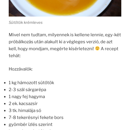
Sütőtök krémleves
Mivel nem tudtam, milyennek is kellene lennie, egy-két
próbálkozás után alakult ki a végleges verzió, de azt
kell, hogy mondjam, megérte kísérletezni!
A recept
tehát:
Hozzávalók:
1 kg hámozott sütőtök
2-3 szál sárgarépa
1 nagy fej hagyma
2 ek. kacsazsír
3 tk. himalája só
7-8 tekerésnyi fekete bors
gyömbér ízlés szerint