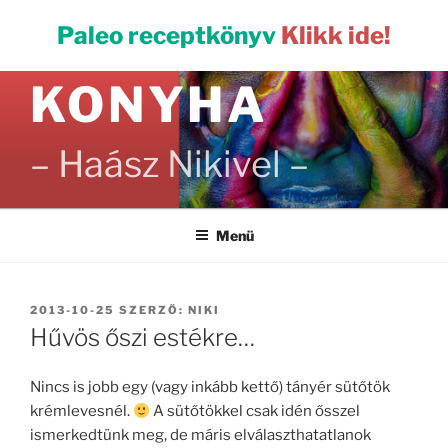
Tartalomhoz
PALEO
Paleo receptkönyv
Klikk ide!
KONYHA
– Haász Nikivel –
Menü
BEKÜLDVE:
2013-10-25
SZERZŐ:
NIKI
Hűvös őszi estékre…
Nincs is jobb egy (vagy inkább kettő) tányér sütőtök
krémlevesnél.
A sütőtökkel csak idén ősszel
ismerkedtünk meg, de máris elválaszthatatlanok