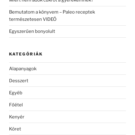
Miért nem adok cukrot a gyerekemnek?
Bemutatom a könyvem – Paleo receptek
természetesen VIDEÓ
Egyszerűen bonyolult
KATEGÓRIÁK
Alapanyagok
Desszert
Egyéb
Főétel
Kenyér
Köret