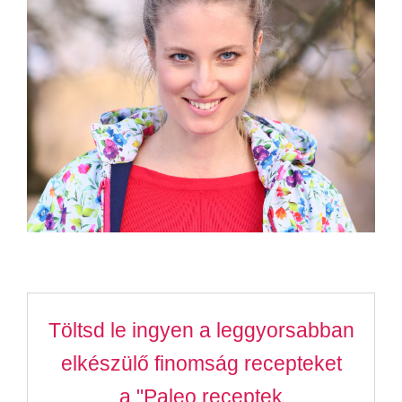
Töltsd le ingyen a leggyorsabban
elkészülő finomság recepteket
a "Paleo receptek