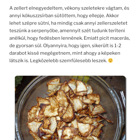
A zellert elnegyedeltem, vékony szeletekre vágtam, és
annyi kókuszzsírban sütöttem, hogy ellepje. Akkor
lehet szépre sütni, ha mindig csak annyi zellerszeletet
teszünk a serpenyőbe, amennyit szét tudunk teríteni
anélkül, hogy fedésben lennének. Emiatt picit macerás,
de gyorsan sül. Olyannyira, hogy igen, sikerült is 1-2
darabot kissé megégetnem, mint ahogy a képeken
látszik is. Legközelebb szemfülesebb leszek.