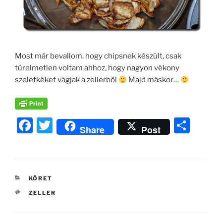
Most már bevallom, hogy chipsnek készült, csak
türelmetlen voltam ahhoz, hogy nagyon vékony
szeletkéket vágjak a zellerből
Majd máskor…
F
T
O
Share
Post
a
w
ss
c
itt
z
e
er
a
KATEGÓRIÁK
KÖRET
b
m
CÍMKÉK
ZELLER
o
e
o
g