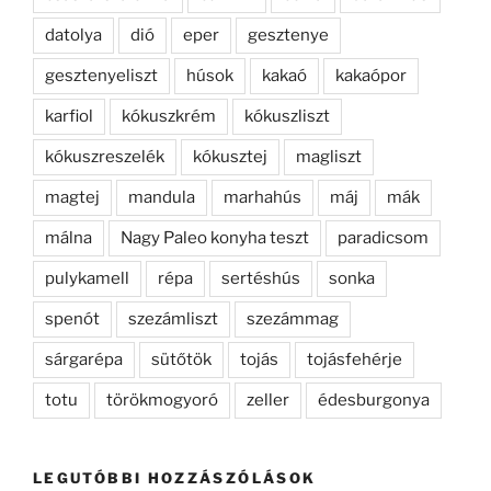
datolya
dió
eper
gesztenye
gesztenyeliszt
húsok
kakaó
kakaópor
karfiol
kókuszkrém
kókuszliszt
kókuszreszelék
kókusztej
magliszt
magtej
mandula
marhahús
máj
mák
málna
Nagy Paleo konyha teszt
paradicsom
pulykamell
répa
sertéshús
sonka
spenót
szezámliszt
szezámmag
sárgarépa
sütőtök
tojás
tojásfehérje
totu
törökmogyoró
zeller
édesburgonya
LEGUTÓBBI HOZZÁSZÓLÁSOK