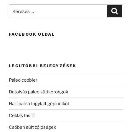
Keresés
Keresé
a
következő
kifejezésre:
FACEBOOK OLDAL
LEGUTÓBBI BEJEGYZÉSEK
Paleo cobbler
Datolyás paleo sütikorongok
Házi paleo fagylalt gép nélkül
Céklás fasírt
Csőben sült zöldségek