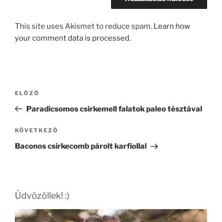
This site uses Akismet to reduce spam.
Learn how
your comment data is processed.
Bejegyzés
Korábbi
ELŐZŐ
navigáció
bejegyzés
Paradicsomos csirkemell falatok paleo tésztával
Következő
KÖVETKEZŐ
bejegyzés
Baconos csirkecomb párolt karfiollal
Üdvözöllek! :)