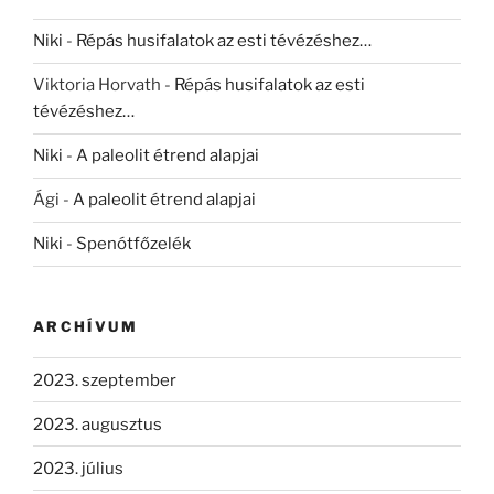
Niki
-
Répás husifalatok az esti tévézéshez…
Viktoria Horvath
-
Répás husifalatok az esti
tévézéshez…
Niki
-
A paleolit étrend alapjai
Ági
-
A paleolit étrend alapjai
Niki
-
Spenótfőzelék
ARCHÍVUM
2023. szeptember
2023. augusztus
2023. július