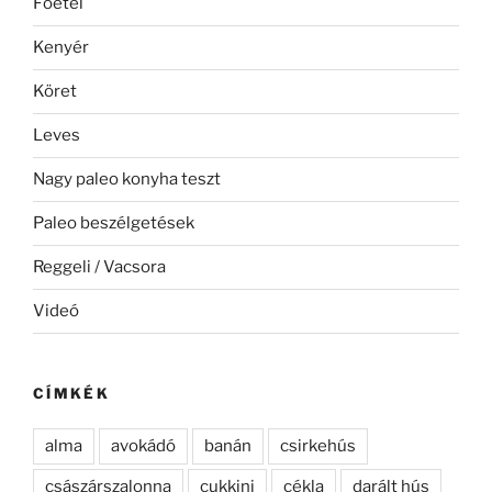
Főétel
Kenyér
Köret
Leves
Nagy paleo konyha teszt
Paleo beszélgetések
Reggeli / Vacsora
Videó
CÍMKÉK
alma
avokádó
banán
csirkehús
császárszalonna
cukkini
cékla
darált hús