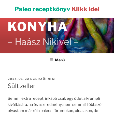
Tartalomhoz
PALEO
Paleo receptkönyv
Klikk ide!
KONYHA
– Haász Nikivel –
Menü
BEKÜLDVE:
2014-01-22
SZERZŐ:
NIKI
Sült zeller
Semmi extra recept, inkább csak egy ötlet a krumpli
kiváltására, na és az eredmény: nem semmi! Többször
olvastam már róla paleos fórumokon, oldalakon, de