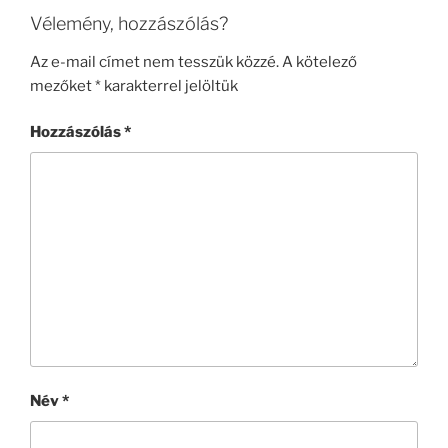
k
Vélemény, hozzászólás?
Az e-mail címet nem tesszük közzé.
A kötelező
mezőket
*
karakterrel jelöltük
Hozzászólás
*
Név
*