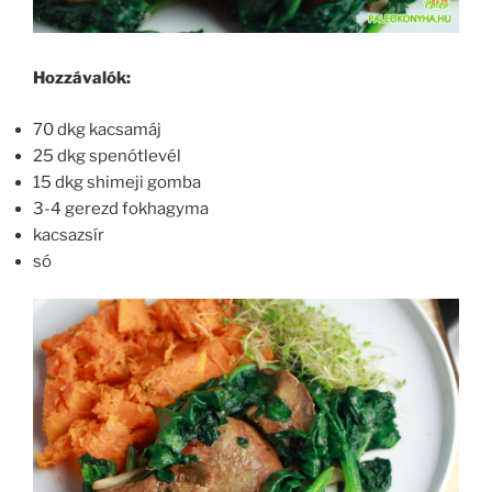
Hozzávalók:
70 dkg kacsamáj
25 dkg spenótlevél
15 dkg shimeji gomba
3-4 gerezd fokhagyma
kacsazsír
só