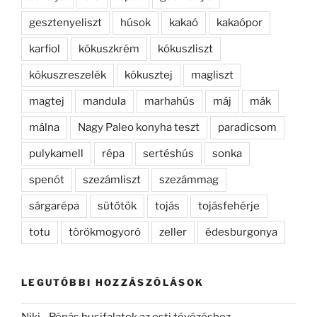
gesztenyeliszt
húsok
kakaó
kakaópor
karfiol
kókuszkrém
kókuszliszt
kókuszreszelék
kókusztej
magliszt
magtej
mandula
marhahús
máj
mák
málna
Nagy Paleo konyha teszt
paradicsom
pulykamell
répa
sertéshús
sonka
spenót
szezámliszt
szezámmag
sárgarépa
sütőtök
tojás
tojásfehérje
totu
törökmogyoró
zeller
édesburgonya
LEGUTÓBBI HOZZÁSZÓLÁSOK