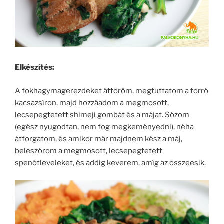
Elkészítés:
A fokhagymagerezdeket áttöröm, megfuttatom a forró
kacsazsíron, majd hozzáadom a megmosott,
lecsepegtetett shimeji gombát és a májat. Sózom
(egész nyugodtan, nem fog megkeményedni), néha
átforgatom, és amikor már majdnem kész a máj,
beleszórom a megmosott, lecsepegtetett
spenótleveleket, és addig keverem, amíg az összeesik.