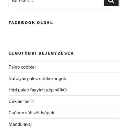
a
következő
kifejezésre:
FACEBOOK OLDAL
LEGUTÓBBI BEJEGYZÉSEK
Paleo cobbler
Datolyás paleo sütikorongok
Házi paleo fagylalt gép nélkül
Céklás fasírt
Csőben sült zöldségek
Mandulavaj