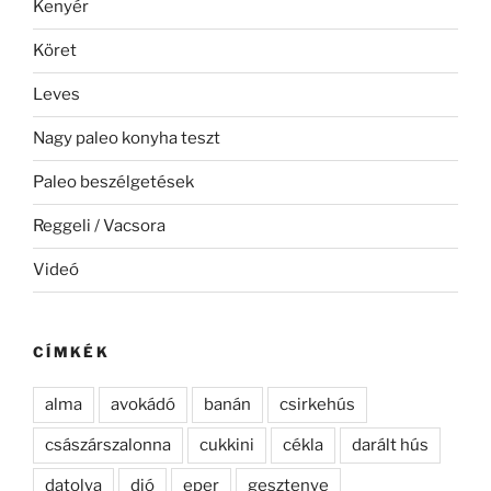
Kenyér
Köret
Leves
Nagy paleo konyha teszt
Paleo beszélgetések
Reggeli / Vacsora
Videó
CÍMKÉK
alma
avokádó
banán
csirkehús
császárszalonna
cukkini
cékla
darált hús
datolya
dió
eper
gesztenye