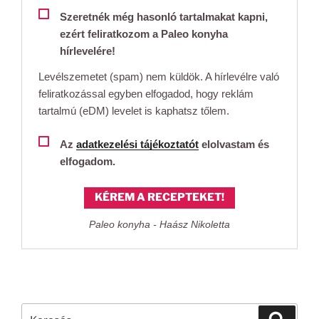
Szeretnék még hasonló tartalmakat kapni,
ezért feliratkozom a Paleo konyha
hírlevelére!
Levélszemetet (spam) nem küldök. A hírlevélre való
feliratkozással egyben elfogadod, hogy reklám
tartalmú (eDM) levelet is kaphatsz tőlem.
Az
adatkezelési tájékoztatót
elolvastam és
elfogadom.
KÉREM A RECEPTEKET!
Paleo konyha - Haász Nikoletta
Keresés
Keresé