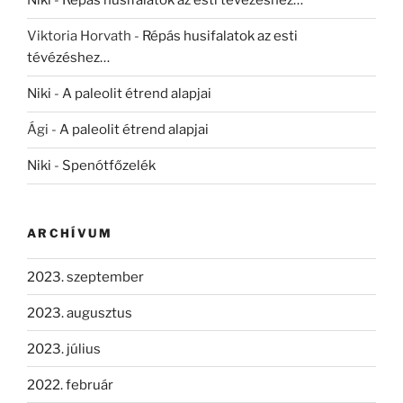
Niki
-
Répás husifalatok az esti tévézéshez…
Viktoria Horvath
-
Répás husifalatok az esti
tévézéshez…
Niki
-
A paleolit étrend alapjai
Ági
-
A paleolit étrend alapjai
Niki
-
Spenótfőzelék
ARCHÍVUM
2023. szeptember
2023. augusztus
2023. július
2022. február