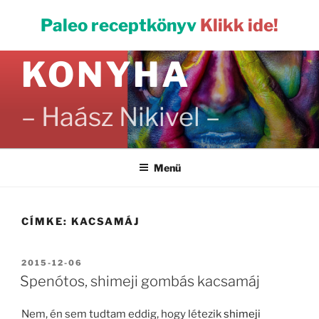
Tartalomhoz
PALEO
Paleo receptkönyv
Klikk ide!
KONYHA
– Haász Nikivel –
Menü
CÍMKE:
KACSAMÁJ
BEKÜLDVE:
2015-12-06
Spenótos, shimeji gombás kacsamáj
Nem, én sem tudtam eddig, hogy létezik
shimeji