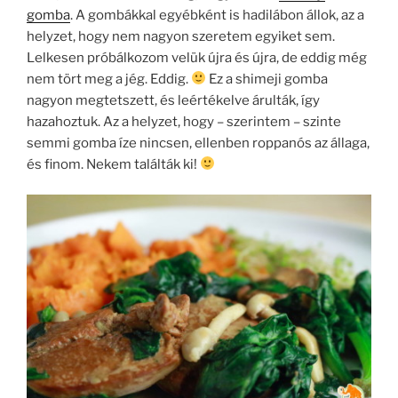
gomba
. A gombákkal egyébként is hadilábon állok, az a
helyzet, hogy nem nagyon szeretem egyiket sem.
Lelkesen próbálkozom velük újra és újra, de eddig még
nem tört meg a jég. Eddig.
Ez a shimeji gomba
nagyon megtetszett, és leértékelve árulták, így
hazahoztuk. Az a helyzet, hogy – szerintem – szinte
semmi gomba íze nincsen, ellenben roppanós az állaga,
és finom. Nekem találták ki!