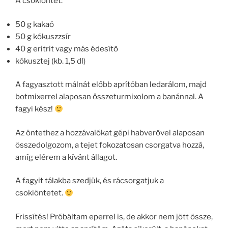
A csokiöntet:
50 g kakaó
50 g kókuszzsír
40 g eritrit vagy más édesítő
kókusztej (kb. 1,5 dl)
A fagyasztott málnát előbb aprítóban ledarálom, majd
botmixerrel alaposan összeturmixolom a banánnal. A
fagyi kész!
Az öntethez a hozzávalókat gépi habverővel alaposan
összedolgozom, a tejet fokozatosan csorgatva hozzá,
amíg elérem a kívánt állagot.
A fagyit tálakba szedjük, és rácsorgatjuk a
csokiöntetet.
Frissítés! Próbáltam eperrel is, de akkor nem jött össze,