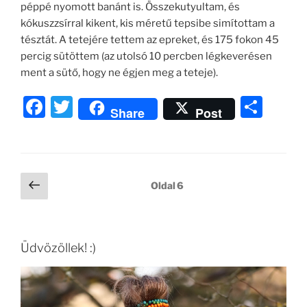
péppé nyomott banánt is. Összekutyultam, és
kókuszzsírral kikent, kis méretű tepsibe simítottam a
tésztát. A tetejére tettem az epreket, és 175 fokon 45
percig sütöttem (az utolsó 10 percben légkeverésen
ment a sütő, hogy ne égjen meg a teteje).
F
T
O
Share
Post
a
w
ss
c
itt
z
e
er
a
Bejegyzések
Előző
Oldal
6
b
m
oldal
lapozása
o
e
o
g
Üdvözöllek! :)
k