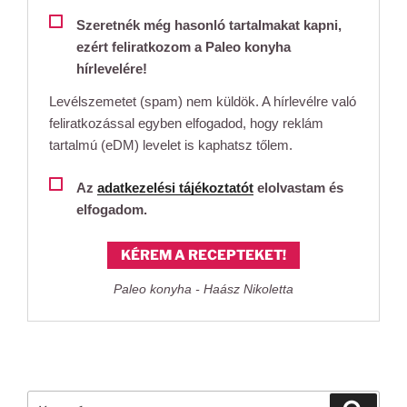
Szeretnék még hasonló tartalmakat kapni,
ezért feliratkozom a Paleo konyha
hírlevelére!
Levélszemetet (spam) nem küldök. A hírlevélre való
feliratkozással egyben elfogadod, hogy reklám
tartalmú (eDM) levelet is kaphatsz tőlem.
Az
adatkezelési tájékoztatót
elolvastam és
elfogadom.
KÉREM A RECEPTEKET!
Paleo konyha - Haász Nikoletta
Keresés
Keresé