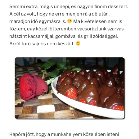
Semmi extra, mégis ünnepi, és nagyon finom desszert.
A cél az volt, hogy ne erre menjen rá a délután,
maradjon idő egymásra is.
Ma kivételesen nem is
főztem, egy közeli étteremben vacsoráztunk szarvas
hátszínt kacsamájjal, gombával és grill zöldséggel.
Arról fotó sajnos nem készült.
Kapóra jött, hogy a munkahelyem közelében isteni