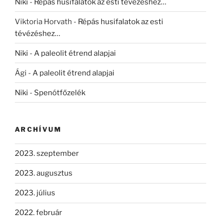
Niki
-
Répás husifalatok az esti tévézéshez…
Viktoria Horvath
-
Répás husifalatok az esti
tévézéshez…
Niki
-
A paleolit étrend alapjai
Ági
-
A paleolit étrend alapjai
Niki
-
Spenótfőzelék
ARCHÍVUM
2023. szeptember
2023. augusztus
2023. július
2022. február