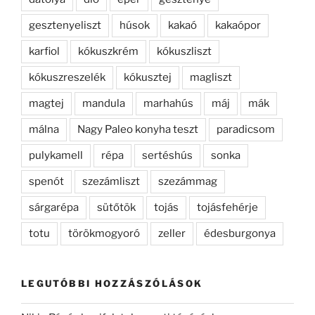
gesztenyeliszt
húsok
kakaó
kakaópor
karfiol
kókuszkrém
kókuszliszt
kókuszreszelék
kókusztej
magliszt
magtej
mandula
marhahús
máj
mák
málna
Nagy Paleo konyha teszt
paradicsom
pulykamell
répa
sertéshús
sonka
spenót
szezámliszt
szezámmag
sárgarépa
sütőtök
tojás
tojásfehérje
totu
törökmogyoró
zeller
édesburgonya
LEGUTÓBBI HOZZÁSZÓLÁSOK