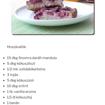
Hozzávalók:
15 dkg finomra darált mandula
5 dkg kókuszliszt
1/2 mk. szódabikarbóna
3 tojás
5 dkg kókuszzsír
10 dkg eritrit
1 tk. vanília aroma
1,5 dl kókusztej
1 banán