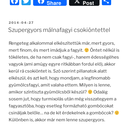
F
T
O
Share
Post
a
w
ss
c
itt
z
BEKÜLDVE:
2014-04-27
e
er
a
Szupergyors málnafagyi csokiöntettel
b
m
Rengeteg alkalommal elkészítettük már, mert gyors,
o
e
mert finom, és mert imádjuk a fagyit.
Öntet nélkül is
o
g
tökéletes, de ha nem csak fagyi-, hanem édességéhes
k
vagyok (ami amúgy egyre ritkábban fordul elő), akkor
kerül rá csokiöntet is. Szó szerint pillanatok alatt
elkészül, és azt kell, hogy mondjam, a legfinomabb
gyümölcsfagyi, amit valaha ettem. Milyen is lenne,
amikor színtiszta gyümölcsből készül?
Odaáig
sosem jut, hogy turmixolás után még visszategyem a
fagyasztóba, hogy esetleg formázható gombócokat
csináljak belőle… na de kit érdekelnek a gombócok?
Különben is, akkor már nem lenne szupergyors.