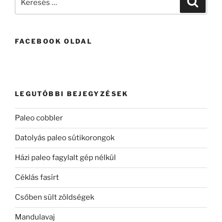
a
következő
kifejezésre:
FACEBOOK OLDAL
LEGUTÓBBI BEJEGYZÉSEK
Paleo cobbler
Datolyás paleo sütikorongok
Házi paleo fagylalt gép nélkül
Céklás fasírt
Csőben sült zöldségek
Mandulavaj