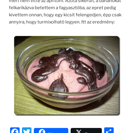
mert nem vitte az aprítóm. Azóta sikerült, a banánokat
felkarikázva betettem a fagyasztóba, az epret pedig
kivettem onnan, hogy egy kicsit felengedjen, épp csak
annyira, hogy turmixolható legyen. Itt az eredmény:
F
T
O