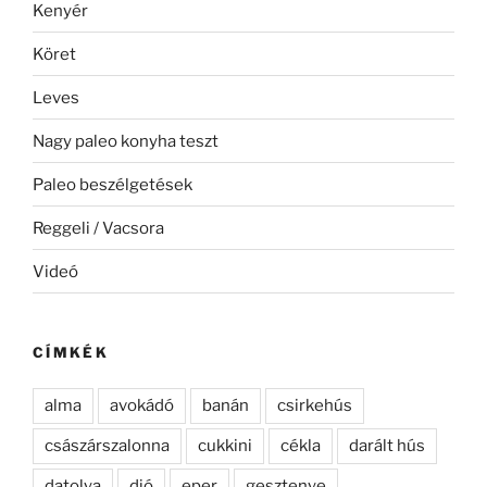
Kenyér
Köret
Leves
Nagy paleo konyha teszt
Paleo beszélgetések
Reggeli / Vacsora
Videó
CÍMKÉK
alma
avokádó
banán
csirkehús
császárszalonna
cukkini
cékla
darált hús
datolya
dió
eper
gesztenye