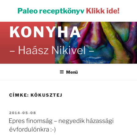
Tartalomhoz
PALEO
Paleo receptkönyv
Klikk ide!
KONYHA
– Haász Nikivel –
Menü
CÍMKE:
KÓKUSZTEJ
BEKÜLDVE:
2014-05-08
Epres finomság – negyedik házassági
évfordulónkra :-)