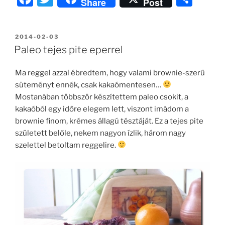
Share
Post
a
w
ss
c
itt
z
BEKÜLDVE:
2014-02-03
e
er
a
Paleo tejes pite eperrel
b
m
Ma reggel azzal ébredtem, hogy valami brownie-szerű
o
e
süteményt ennék, csak kakaómentesen…
o
g
Mostanában többször készítettem paleo csokit, a
k
kakaóból egy időre elegem lett, viszont imádom a
brownie finom, krémes állagú tésztáját. Ez a tejes pite
született belőle, nekem nagyon ízlik, három nagy
szelettel betoltam reggelire.