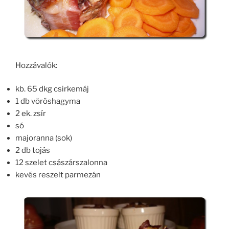
Hozzávalók:
kb. 65 dkg csirkemáj
1 db vöröshagyma
2 ek. zsír
só
majoranna (sok)
2 db tojás
12 szelet császárszalonna
kevés reszelt parmezán