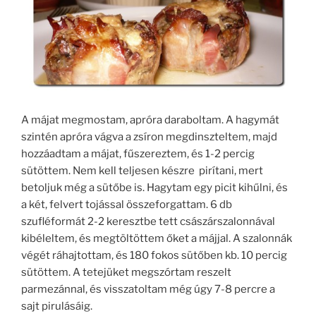
A májat megmostam, apróra daraboltam. A hagymát
szintén apróra vágva a zsíron megdinszteltem, majd
hozzáadtam a májat, fűszereztem, és 1-2 percig
sütöttem. Nem kell teljesen készre pirítani, mert
betoljuk még a sütőbe is. Hagytam egy picit kihűlni, és
a két, felvert tojással összeforgattam. 6 db
szufléformát 2-2 keresztbe tett császárszalonnával
kibéleltem, és megtöltöttem őket a májjal. A szalonnák
végét ráhajtottam, és 180 fokos sütőben kb. 10 percig
sütöttem. A tetejüket megszórtam reszelt
parmezánnal, és visszatoltam még úgy 7-8 percre a
sajt pirulásáig.