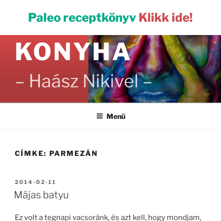
Tartalomhoz
PALEO
Paleo receptkönyv
Klikk ide!
KONYHA
– Haász Nikivel –
Menü
CÍMKE:
PARMEZÁN
BEKÜLDVE:
2014-02-11
Májas batyu
Ez volt a tegnapi vacsoránk, és azt kell, hogy mondjam,