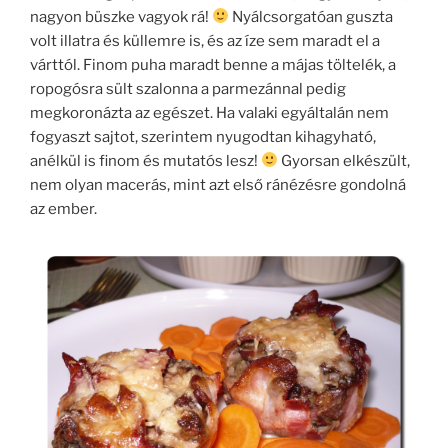
nagyon büszke vagyok rá!
Nyálcsorgatóan guszta
volt illatra és küllemre is, és az íze sem maradt el a
várttól. Finom puha maradt benne a májas töltelék, a
ropogósra sült szalonna a parmezánnal pedig
megkoronázta az egészet. Ha valaki egyáltalán nem
fogyaszt sajtot, szerintem nyugodtan kihagyható,
anélkül is finom és mutatós lesz!
Gyorsan elkészült,
nem olyan macerás, mint azt első ránézésre gondolná
az ember.