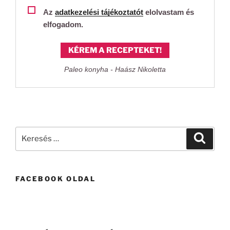
Az
adatkezelési tájékoztatót
elolvastam és
elfogadom.
KÉREM A RECEPTEKET!
Paleo konyha - Haász Nikoletta
Keresés
Keresé
a
következő
kifejezésre:
FACEBOOK OLDAL