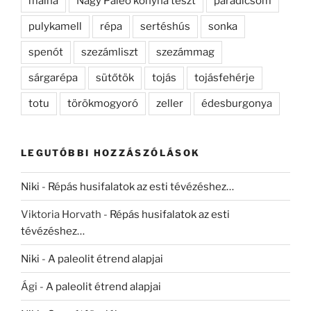
málna
Nagy Paleo konyha teszt
paradicsom
pulykamell
répa
sertéshús
sonka
spenót
szezámliszt
szezámmag
sárgarépa
sütőtök
tojás
tojásfehérje
totu
törökmogyoró
zeller
édesburgonya
LEGUTÓBBI HOZZÁSZÓLÁSOK
Niki
-
Répás husifalatok az esti tévézéshez…
Viktoria Horvath
-
Répás husifalatok az esti
tévézéshez…
Niki
-
A paleolit étrend alapjai
Ági
-
A paleolit étrend alapjai