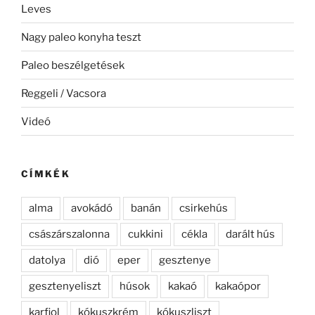
Leves
Nagy paleo konyha teszt
Paleo beszélgetések
Reggeli / Vacsora
Videó
CÍMKÉK
alma
avokádó
banán
csirkehús
császárszalonna
cukkini
cékla
darált hús
datolya
dió
eper
gesztenye
gesztenyeliszt
húsok
kakaó
kakaópor
karfiol
kókuszkrém
kókuszliszt