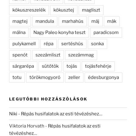
kókuszreszelék
kókusztej
magliszt
magtej
mandula
marhahús
máj
mák
málna
Nagy Paleo konyha teszt
paradicsom
pulykamell
répa
sertéshús
sonka
spenót
szezámliszt
szezámmag
sárgarépa
sütőtök
tojás
tojásfehérje
totu
törökmogyoró
zeller
édesburgonya
LEGUTÓBBI HOZZÁSZÓLÁSOK
Niki
-
Répás husifalatok az esti tévézéshez…
Viktoria Horvath
-
Répás husifalatok az esti
tévézéshez…