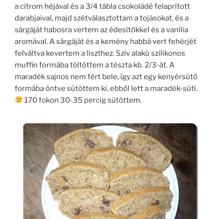
a citrom héjával és a 3/4 tábla csokoládé felaprított
darabjaival, majd szétválasztottam a tojásokat, és a
sárgáját habosra vertem az édesítőkkel és a vanília
aromával. A sárgáját és a kemény habbá vert fehérjét
felváltva kevertem a liszthez. Szív alakú szilikonos
muffin formába töltöttem a tészta kb. 2/3-át. A
maradék sajnos nem fért bele, így azt egy kenyérsütő
formába öntve sütöttem ki, ebből lett a maradék-süti.
170 fokon 30-35 percig sütöttem.