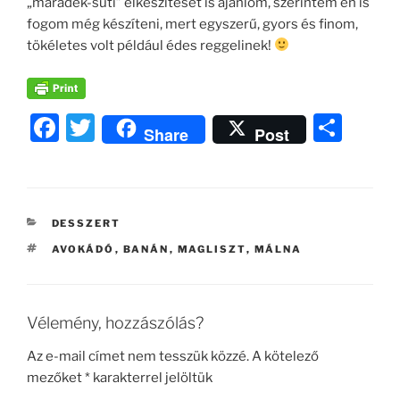
„maradék-süti” elkészítését is ajánlom, szerintem én is
fogom még készíteni, mert egyszerű, gyors és finom,
tökéletes volt például édes reggelinek!
F
T
O
Share
Post
a
w
ss
c
itt
z
e
er
a
KATEGÓRIÁK
DESSZERT
b
m
CÍMKÉK
AVOKÁDÓ
,
BANÁN
,
MAGLISZT
,
MÁLNA
o
e
o
g
k
Vélemény, hozzászólás?
Az e-mail címet nem tesszük közzé.
A kötelező
mezőket
*
karakterrel jelöltük