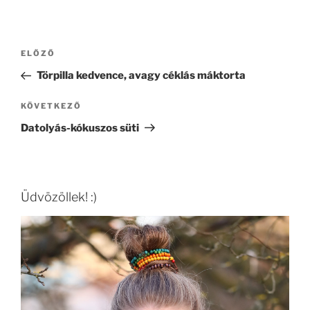
Bejegyzés
Korábbi
ELŐZŐ
navigáció
bejegyzés
Törpilla kedvence, avagy céklás máktorta
Következő
KÖVETKEZŐ
bejegyzés
Datolyás-kókuszos süti
Üdvözöllek! :)