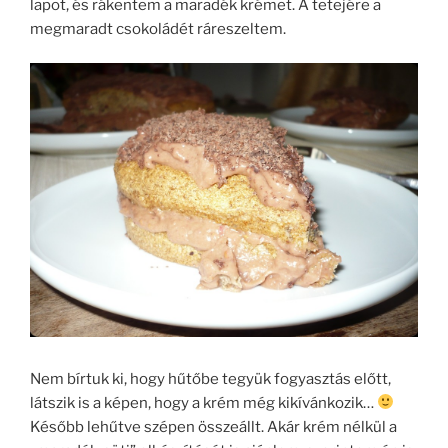
lapot, és rákentem a maradék krémet. A tetejére a
megmaradt csokoládét ráreszeltem.
Nem bírtuk ki, hogy hűtőbe tegyük fogyasztás előtt,
látszik is a képen, hogy a krém még kikívánkozik…
Később lehűtve szépen összeállt. Akár krém nélkül a