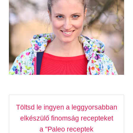
Töltsd le ingyen a leggyorsabban
elkészülő finomság recepteket
a "Paleo receptek