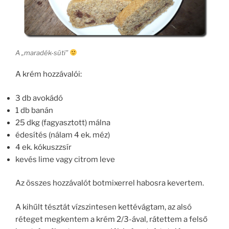
A „maradék-süti”
A krém hozzávalói:
3 db avokádó
1 db banán
25 dkg (fagyasztott) málna
édesítés (nálam 4 ek. méz)
4 ek. kókuszzsír
kevés lime vagy citrom leve
Az összes hozzávalót botmixerrel habosra kevertem.
A kihűlt tésztát vízszintesen kettévágtam, az alsó
réteget megkentem a krém 2/3-ával, rátettem a felső