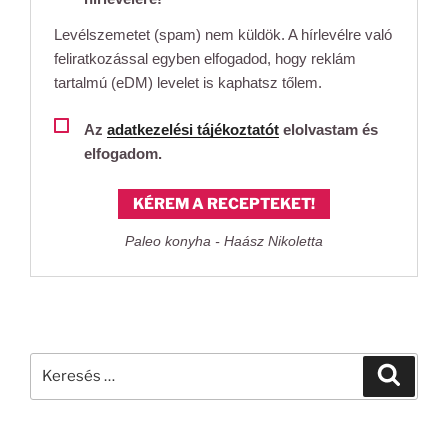
Levélszemetet (spam) nem küldök. A hírlevélre való
feliratkozással egyben elfogadod, hogy reklám
tartalmú (eDM) levelet is kaphatsz tőlem.
Az
adatkezelési tájékoztatót
elolvastam és
elfogadom.
KÉREM A RECEPTEKET!
Paleo konyha - Haász Nikoletta
Keresés
Keresé
a
következő
kifejezésre: