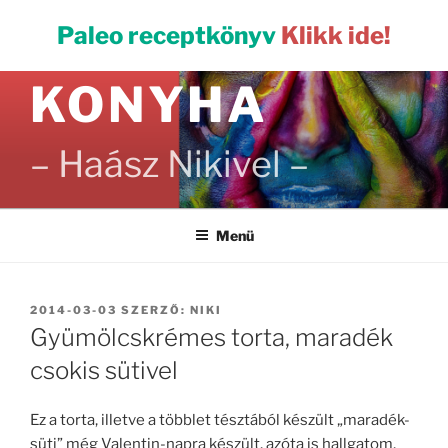
Tartalomhoz
PALEO
Paleo receptkönyv
Klikk ide!
KONYHA
– Haász Nikivel –
Menü
BEKÜLDVE:
2014-03-03
SZERZŐ:
NIKI
Gyümölcskrémes torta, maradék
csokis sütivel
Ez a torta, illetve a többlet tésztából készült „maradék-
süti” még Valentin-napra készült, azóta is hallgatom,