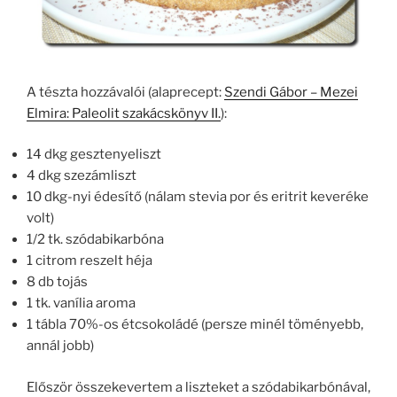
A tészta hozzávalói (alaprecept:
Szendi Gábor – Mezei
Elmira: Paleolit szakácskönyv II.
):
14 dkg gesztenyeliszt
4 dkg szezámliszt
10 dkg-nyi édesítő (nálam stevia por és eritrit keveréke
volt)
1/2 tk. szódabikarbóna
1 citrom reszelt héja
8 db tojás
1 tk. vanília aroma
1 tábla 70%-os étcsokoládé (persze minél töményebb,
annál jobb)
Először összekevertem a liszteket a szódabikarbónával,