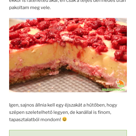
ekkor is ráteheted akár, én csak a teljes dermedés után
pakoltam meg vele.
Igen, sajnos állnia kell egy éjszakát a hűtőben, hogy
szépen szeletelhető legyen, de kanállal is finom,
tapasztalatból mondom!