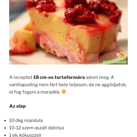
A receptet
18 cm-es tortaformára
adom meg. A
vaníliapuding nem fért bele teljesen, de ne aggódjatok,
el fog fogyni a maradék.
Az alap
10 dkg mandula
10-12 szem aszalt datolya
1 ek. kókuszzsír