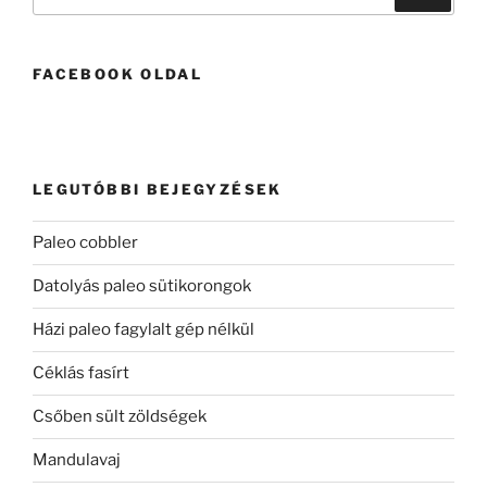
a
következő
kifejezésre:
FACEBOOK OLDAL
LEGUTÓBBI BEJEGYZÉSEK
Paleo cobbler
Datolyás paleo sütikorongok
Házi paleo fagylalt gép nélkül
Céklás fasírt
Csőben sült zöldségek
Mandulavaj