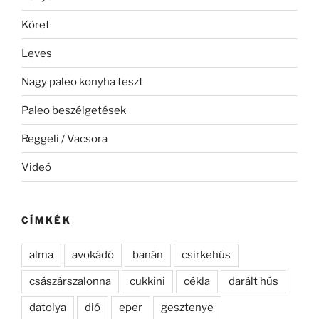
Köret
Leves
Nagy paleo konyha teszt
Paleo beszélgetések
Reggeli / Vacsora
Videó
CÍMKÉK
alma
avokádó
banán
csirkehús
császárszalonna
cukkini
cékla
darált hús
datolya
dió
eper
gesztenye