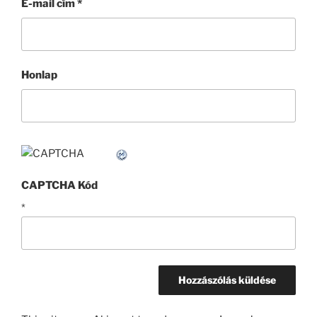
E-mail cím
*
Honlap
CAPTCHA Kód
*