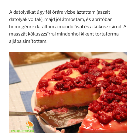
A datolyákat úgy fél órára vízbe áztattam (aszalt
datolyák voltak), majd jól átmostam, és aprítóban
homogénre daráltam a mandulával és a kókuszzsírral. A
masszát kókuszzsírral mindenhol kikent tortaforma
aljába simítottam.