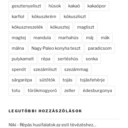
gesztenyeliszt
húsok
kakaó
kakaópor
karfiol
kókuszkrém
kókuszliszt
kókuszreszelék
kókusztej
magliszt
magtej
mandula
marhahús
máj
mák
málna
Nagy Paleo konyha teszt
paradicsom
pulykamell
répa
sertéshús
sonka
spenót
szezámliszt
szezámmag
sárgarépa
sütőtök
tojás
tojásfehérje
totu
törökmogyoró
zeller
édesburgonya
LEGUTÓBBI HOZZÁSZÓLÁSOK
Niki
-
Répás husifalatok az esti tévézéshez…