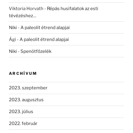
Viktoria Horvath
-
Répás husifalatok az esti
tévézéshez…
Niki
-
A paleolit étrend alapjai
Ági
-
A paleolit étrend alapjai
Niki
-
Spenótfőzelék
ARCHÍVUM
2023. szeptember
2023. augusztus
2023. július
2022. február