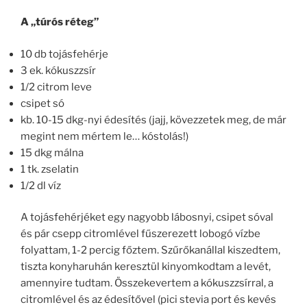
A „túrós réteg”
10 db tojásfehérje
3 ek. kókuszzsír
1/2 citrom leve
csipet só
kb. 10-15 dkg-nyi édesítés (jajj, kövezzetek meg, de már
megint nem mértem le… kóstolás!)
15 dkg málna
1 tk. zselatin
1/2 dl víz
A tojásfehérjéket egy nagyobb lábosnyi, csipet sóval
és pár csepp citromlével fűszerezett lobogó vízbe
folyattam, 1-2 percig főztem. Szűrőkanállal kiszedtem,
tiszta konyharuhán keresztül kinyomkodtam a levét,
amennyire tudtam. Összekevertem a kókuszzsírral, a
citromlével és az édesítővel (pici stevia port és kevés