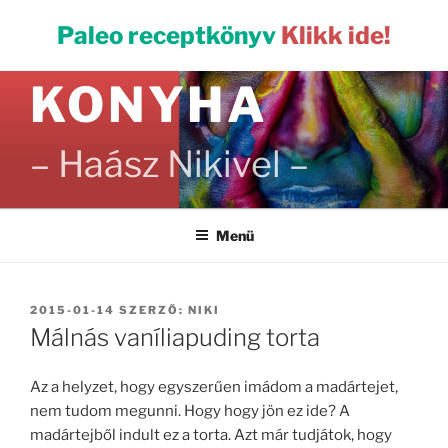
Tartalomhoz
PALEO
Paleo receptkönyv
Klikk ide!
KONYHA
– Haász Nikivel –
Menü
BEKÜLDVE:
2015-01-14
SZERZŐ:
NIKI
Málnás vaníliapuding torta
Az a helyzet, hogy egyszerűen imádom a madártejet,
nem tudom megunni. Hogy hogy jön ez ide? A
madártejből indult ez a torta. Azt már tudjátok, hogy