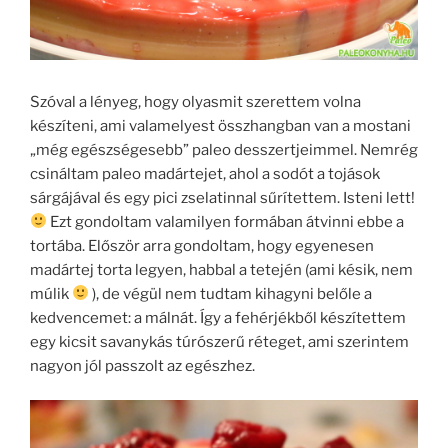
Szóval a lényeg, hogy olyasmit szerettem volna
készíteni, ami valamelyest összhangban van a mostani
„még egészségesebb” paleo desszertjeimmel. Nemrég
csináltam paleo madártejet, ahol a sodót a tojások
sárgájával és egy pici zselatinnal sűrítettem. Isteni lett!
Ezt gondoltam valamilyen formában átvinni ebbe a
tortába. Először arra gondoltam, hogy egyenesen
madártej torta legyen, habbal a tetején (ami késik, nem
múlik
), de végül nem tudtam kihagyni belőle a
kedvencemet: a málnát. Így a fehérjékből készítettem
egy kicsit savanykás túrószerű réteget, ami szerintem
nagyon jól passzolt az egészhez.