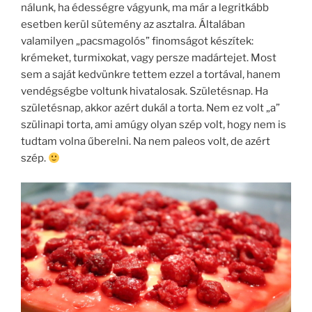
nálunk, ha édességre vágyunk, ma már a legritkább
esetben kerül sütemény az asztalra. Általában
valamilyen „pacsmagolós” finomságot készítek:
krémeket, turmixokat, vagy persze madártejet. Most
sem a saját kedvünkre tettem ezzel a tortával, hanem
vendégségbe voltunk hivatalosak. Születésnap. Ha
születésnap, akkor azért dukál a torta. Nem ez volt „a”
szülinapi torta, ami amúgy olyan szép volt, hogy nem is
tudtam volna űberelni. Na nem paleos volt, de azért
szép.