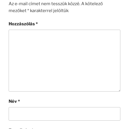
Az e-mail címet nem tesszük közzé.
A kötelező
mezőket
*
karakterrel jelöltük
Hozzászólás
*
Név
*