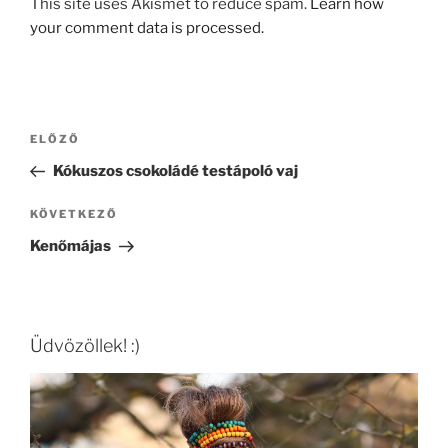
This site uses Akismet to reduce spam.
Learn how
your comment data is processed.
Bejegyzés
Korábbi
ELŐZŐ
navigáció
bejegyzés
Kókuszos csokoládé testápoló vaj
Következő
KÖVETKEZŐ
bejegyzés
Kenőmájas
Üdvözöllek! :)