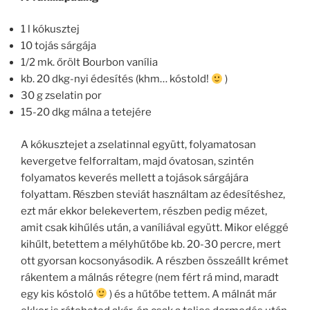
1 l kókusztej
10 tojás sárgája
1/2 mk. őrölt Bourbon vanília
kb. 20 dkg-nyi édesítés (khm… kóstold!
)
30 g zselatin por
15-20 dkg málna a tetejére
A kókusztejet a zselatinnal együtt, folyamatosan
kevergetve felforraltam, majd óvatosan, szintén
folyamatos keverés mellett a tojások sárgájára
folyattam. Részben steviát használtam az édesítéshez,
ezt már ekkor belekevertem, részben pedig mézet,
amit csak kihűlés után, a vaníliával együtt. Mikor eléggé
kihűlt, betettem a mélyhűtőbe kb. 20-30 percre, mert
ott gyorsan kocsonyásodik. A részben összeállt krémet
rákentem a málnás rétegre (nem fért rá mind, maradt
egy kis kóstoló
) és a hűtőbe tettem. A málnát már