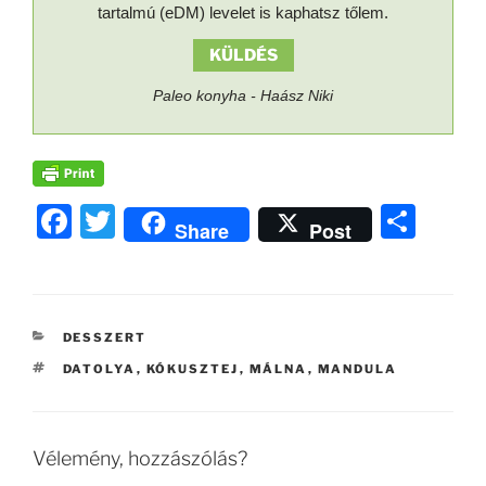
tartalmú (eDM) levelet is kaphatsz tőlem.
KÜLDÉS
Paleo konyha - Haász Niki
F
T
O
Share
Post
a
w
ss
c
itt
z
e
er
a
KATEGÓRIÁK
DESSZERT
b
m
CÍMKÉK
DATOLYA
,
KÓKUSZTEJ
,
MÁLNA
,
MANDULA
o
e
o
g
k
Vélemény, hozzászólás?