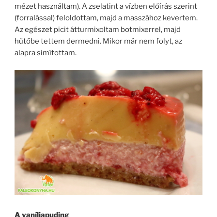
mézet használtam). A zselatint a vízben előírás szerint
(forralással) feloldottam, majd a masszához kevertem.
Az egészet picit átturmixoltam botmixerrel, majd
hűtőbe tettem dermedni. Mikor már nem folyt, az
alapra simítottam.
A vaníliapuding