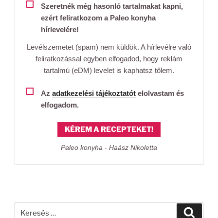
Szeretnék még hasonló tartalmakat kapni,
ezért feliratkozom a Paleo konyha
hírlevelére!
Levélszemetet (spam) nem küldök. A hírlevélre való
feliratkozással egyben elfogadod, hogy reklám
tartalmú (eDM) levelet is kaphatsz tőlem.
Az
adatkezelési tájékoztatót
elolvastam és
elfogadom.
KÉREM A RECEPTEKET!
Paleo konyha - Haász Nikoletta
Keresés
Keresé