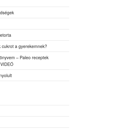
ldségek
etorta
k cukrot a gyerekemnek?
önyvem – Paleo receptek
 VIDEÓ
yolult