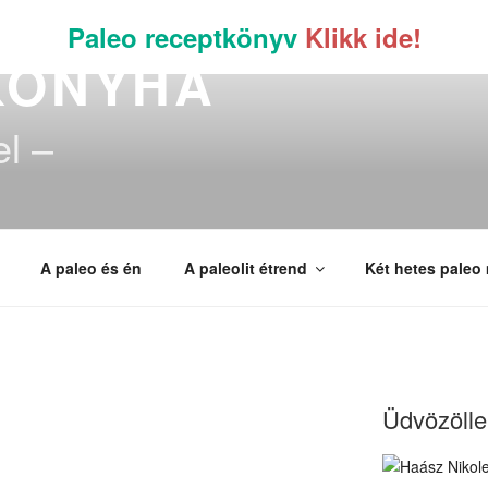
Paleo receptkönyv
Klikk ide!
KONYHA
el –
A paleo és én
A paleolit étrend
Két hetes paleo
Üdvözöllek