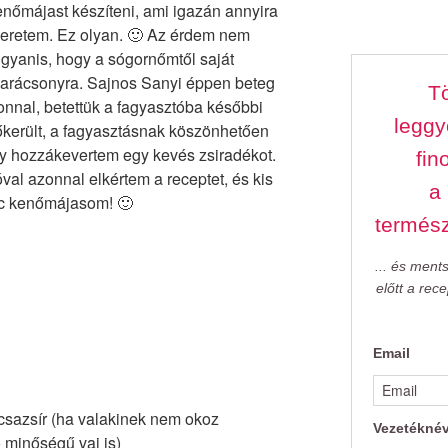
nőmájast készíteni, ami igazán annyira
eretem. Ez olyan. 🙂 Az érdem nem
gyanis, hogy a sógornőmtől saját
Karácsonyra. Sajnos Sanyi éppen beteg
Tö
zonnal, betettük a fagyasztóba későbbi
leggy
őkerült, a fagyasztásnak köszönhetően
így hozzákevertem egy kevés zsiradékot.
fin
val azonnal elkértem a receptet, és kis
a
enc kenőmájasom! 🙂
termés
... és ment
előtt a rec
Email
kacsazsír (ha valakinek nem okoz
Vezetékné
ó minőségű vaj is)