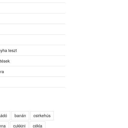
yha teszt
tések
ora
kádó
banán
csirkehús
nna
cukkini
cékla