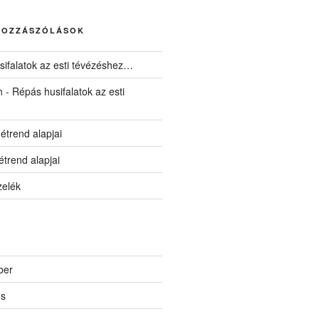
HOZZÁSZÓLÁSOK
ifalatok az esti tévézéshez…
h
-
Répás husifalatok az esti
 étrend alapjai
 étrend alapjai
zelék
ber
us