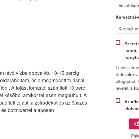
Keresztné
Szeret
kapni, 
konyha
Levélszemet
n lévő vízbe dobva kb. 10-15 percig
hírlevélre v
 feldaraboltam, és a megmosott tojással
elfogadod, 
őni. A tojást forrástól számított 10 perc
levelet is k
vel később, amikor teljesen megpuhult. A
adított tojást, a zsiradékot és az összes
Az
ada
elolva
m és botmixerrel alaposan
KÉ
Pale