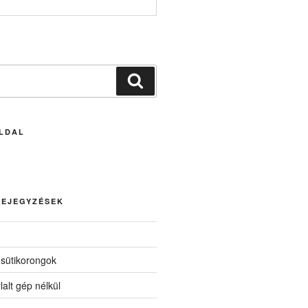
Keresés
LDAL
BEJEGYZÉSEK
 sütikorongok
lalt gép nélkül