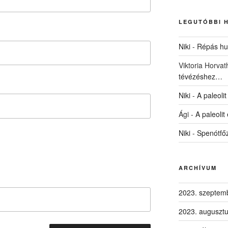
LEGUTÓBBI 
Niki
-
Répás hus
Viktoria Horvat
tévézéshez…
Niki
-
A paleolit
Ági
-
A paleolit
Niki
-
Spenótfő
ARCHÍVUM
2023. szeptem
2023. auguszt