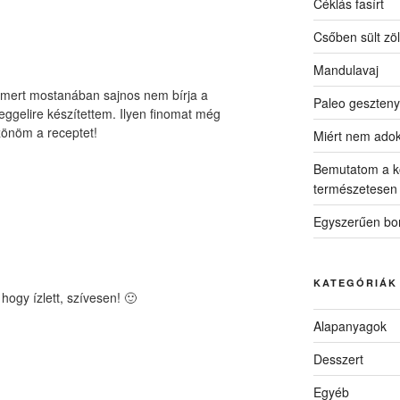
Céklás fasírt
Csőben sült zö
Mandulavaj
n mert mostanában sajnos nem bírja a
Paleo geszteny
eggelire készítettem. Ilyen finomat még
önöm a receptet!
Miért nem ado
Bemutatom a k
természetesen
Egyszerűen bon
KATEGÓRIÁK
hogy ízlett, szívesen! 🙂
Alapanyagok
Desszert
Egyéb