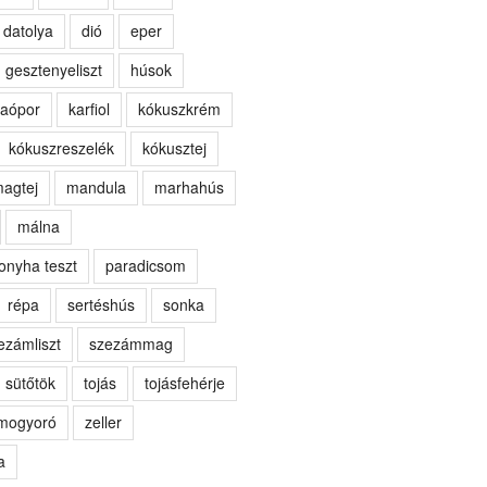
datolya
dió
eper
gesztenyeliszt
húsok
aópor
karfiol
kókuszkrém
kókuszreszelék
kókusztej
agtej
mandula
marhahús
málna
onyha teszt
paradicsom
répa
sertéshús
sonka
ezámliszt
szezámmag
sütőtök
tojás
tojásfehérje
kmogyoró
zeller
a