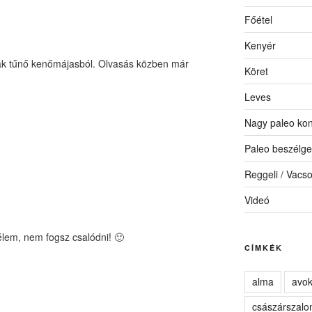
Főétel
Kenyér
nak tűnő kenőmájasból. Olvasás közben már
Köret
Leves
Nagy paleo kon
Paleo beszélge
Reggeli / Vacs
Videó
em, nem fogsz csalódni! 🙂
CÍMKÉK
alma
avo
császárszalo