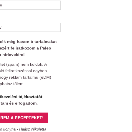
v
nék még hasonló tartalmakat
ezért feliratkozom a Paleo
 hírlevelére!
et (spam) nem küldök. A
aló feliratkozással egyben
hogy reklám tartalmú (eDM)
aphatsz tőlem.
tkezelési tájékoztatót
stam és elfogadom.
REM A RECEPTEKET!
o konyha - Haász Nikoletta