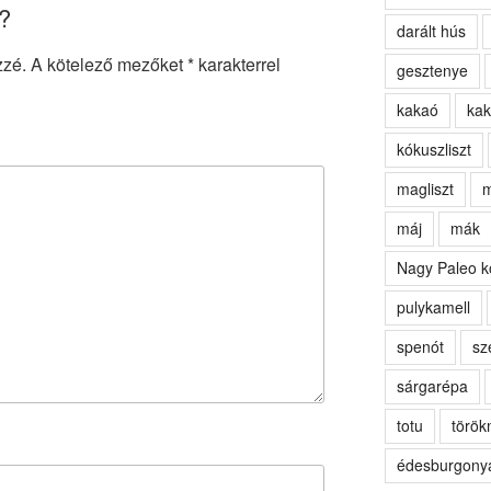
?
darált hús
zzé.
A kötelező mezőket
*
karakterrel
gesztenye
kakaó
kak
kókuszliszt
magliszt
m
máj
mák
Nagy Paleo k
pulykamell
spenót
sz
sárgarépa
totu
törö
édesburgony