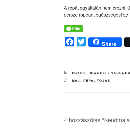
A répát egyáltalán nem érezni ki
persze roppant egészséges! 🙂
F
T
Share
a
wi
c
tt
e
er
KATEGÓRIÁK
EGYÉB
,
REGGELI / VACSOR
b
CÍMKÉK
MÁJ
,
RÉPA
,
TOJÁS
o
o
k
4 hozzászólás “Kenőmája