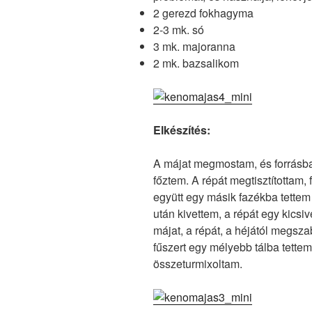
2 gerezd fokhagyma
2-3 mk. só
3 mk. majoranna
2 mk. bazsalikom
Elkészítés:
A májat megmostam, és forrásba
főztem. A répát megtisztítottam,
együtt egy másik fazékba tettem f
után kivettem, a répát egy kicsi
májat, a répát, a héjától megszab
fűszert egy mélyebb tálba tette
összeturmixoltam.