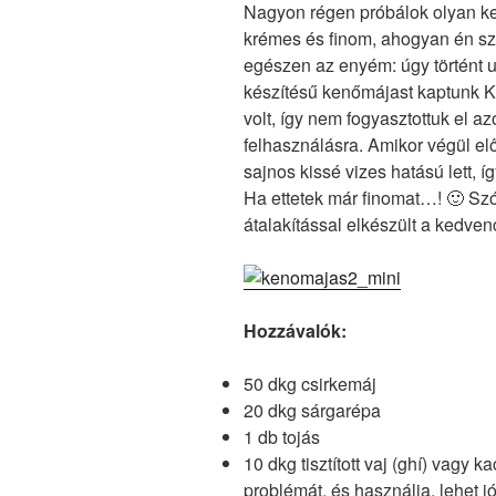
Nagyon régen próbálok olyan ke
krémes és finom, ahogyan én sz
egészen az enyém: úgy történt u
készítésű kenőmájast kaptunk 
volt, így nem fogyasztottuk el a
felhasználásra. Amikor végül el
sajnos kissé vizes hatású lett, 
Ha ettetek már finomat…! 🙂 Szó
átalakítással elkészült a kedv
Hozzávalók:
50 dkg csirkemáj
20 dkg sárgarépa
1 db tojás
10 dkg tisztított vaj (ghí) vagy 
problémát, és használja, lehet j