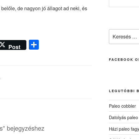
 belőle, de nagyon jó állagot ad neki, és
Keresés
a
O
következő
Post
ss
kifejezésre:
FACEBOOK O
z
a
A
m
e
LEGUTÓBBI 
g
Paleo cobbler
Datolyás paleo
s” bejegyzéshez
Házi paleo fagy