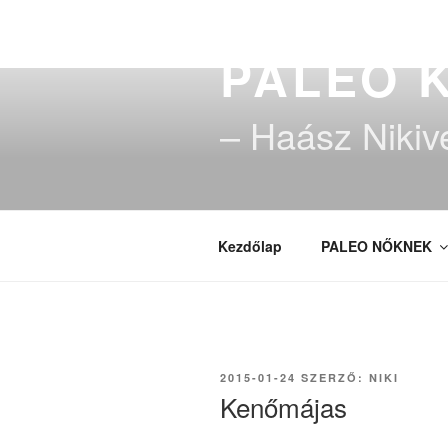
Tartalomhoz
PALEO 
– Haász Nikiv
Kezdőlap
PALEO NŐKNEK
BEKÜLDVE:
2015-01-24
SZERZŐ:
NIKI
Kenőmájas