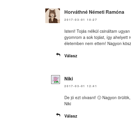
Horváthné Németi Ramóna
2017-03-01 10:27
Isteni! Tojás nélkül csináltam ugya
gyomrom a sok tojást, így ahelyett r
életemben nem ettem! Nagyon kösz
Válasz
Niki
2017-03-01 12:41
De jó ezt olvasni! 🙂 Nagyon örülök, 
Niki
Válasz