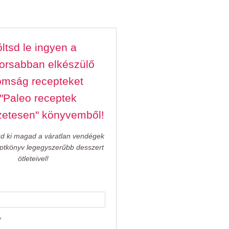
ltsd le ingyen a
orsabban elkészülő
omság recepteket
 "Paleo receptek
zetesen" könyvemből!
sd ki magad a váratlan vendégek
eptkönyv legegyszerűbb desszert
ötleteivel!
v