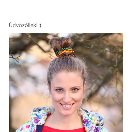
Üdvözöllek! :)