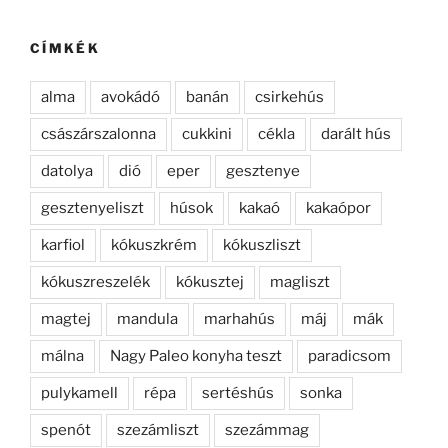
CÍMKÉK
alma
avokádó
banán
csirkehús
császárszalonna
cukkini
cékla
darált hús
datolya
dió
eper
gesztenye
gesztenyeliszt
húsok
kakaó
kakaópor
karfiol
kókuszkrém
kókuszliszt
kókuszreszelék
kókusztej
magliszt
magtej
mandula
marhahús
máj
mák
málna
Nagy Paleo konyha teszt
paradicsom
pulykamell
répa
sertéshús
sonka
spenót
szezámliszt
szezámmag