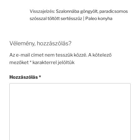
Visszajelzés:
Szalonnába göngyölt, paradicsomos
szósszal töltött sertésszűz | Paleo konyha
Vélemény, hozzászólás?
Az e-mail címet nem tesszük közzé.
A kötelező
mezőket
*
karakterrel jelöltük
Hozzászólás
*