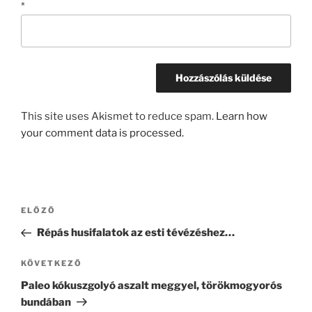
*
This site uses Akismet to reduce spam.
Learn how
your comment data is processed.
Bejegyzés
Korábbi
ELŐZŐ
navigáció
bejegyzés
Répás husifalatok az esti tévézéshez…
Következő
KÖVETKEZŐ
bejegyzés
Paleo kókuszgolyó aszalt meggyel, törökmogyorós
bundában