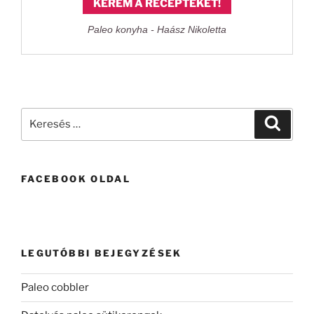
KÉREM A RECEPTEKET!
Paleo konyha - Haász Nikoletta
Keresés
Keresé
a
következő
kifejezésre:
FACEBOOK OLDAL
LEGUTÓBBI BEJEGYZÉSEK
Paleo cobbler