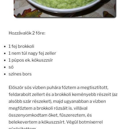
Hozzávalók 2 főre:
1 fej brokkoli
1 nem túl nagy fej zeller
1 púpos ek. kókuszzsír
só
színes bors
Először sós vízben puhára főztem a megtisztított,
feldarabolt zellert és a brokkoli keményebb részeit (az
alsóbb szár részeket), majd ugyanabban a vízben
megfőztem a brokkoli rózsáit is. villával
összenyomkodtam őket, fűszereztem, és
belekevertem a kókuszzsírt. Végül botmixerrel
pürésítettem.