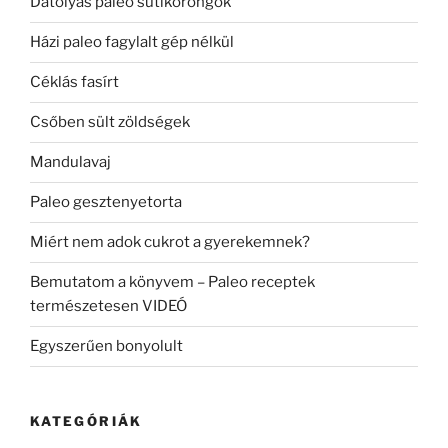
Datolyás paleo sütikorongok
Házi paleo fagylalt gép nélkül
Céklás fasírt
Csőben sült zöldségek
Mandulavaj
Paleo gesztenyetorta
Miért nem adok cukrot a gyerekemnek?
Bemutatom a könyvem – Paleo receptek
természetesen VIDEÓ
Egyszerűen bonyolult
KATEGÓRIÁK