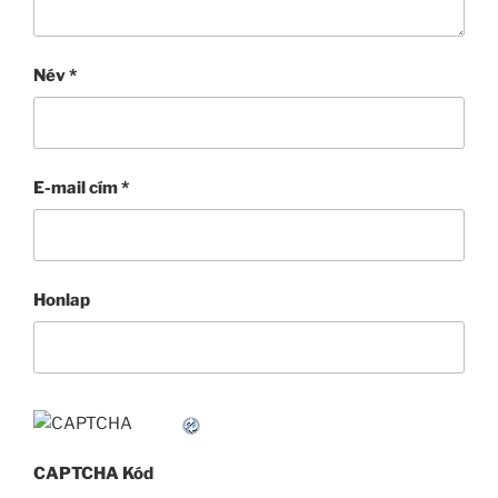
Név
*
E-mail cím
*
Honlap
CAPTCHA Kód