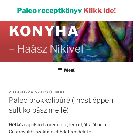
Tartalomhoz
PALEO
Paleo receptkönyv
Klikk ide!
KONYHA
– Haász Nikivel –
Menü
BEKÜLDVE:
2013-11-24
SZERZŐ:
NIKI
Paleo brokkolipüré (most éppen
sült kolbász mellé)
Hétköznapokon ha nem felejtem el, általában a
Gastroyaltól szoktam ebédet rendelni a