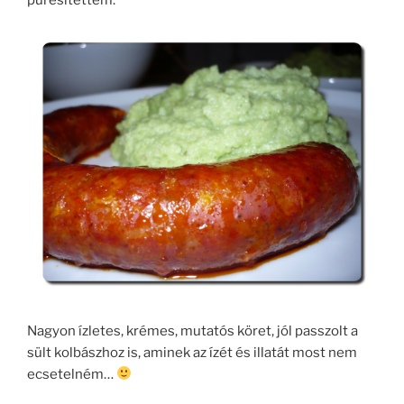
Nagyon ízletes, krémes, mutatós köret, jól passzolt a
sült kolbászhoz is, aminek az ízét és illatát most nem
ecsetelném…