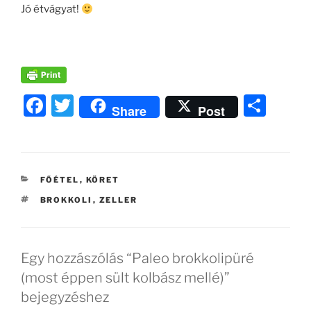
Jó étvágyat!
F
T
O
Share
Post
a
w
ss
c
itt
z
e
er
a
KATEGÓRIÁK
FŐÉTEL
,
KÖRET
b
m
CÍMKÉK
BROKKOLI
,
ZELLER
o
e
o
g
k
Egy hozzászólás “Paleo brokkolipüré
(most éppen sült kolbász mellé)”
bejegyzéshez