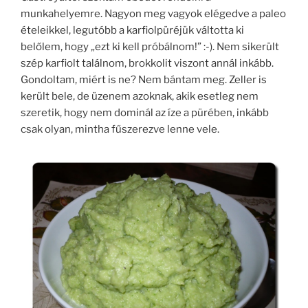
munkahelyemre. Nagyon meg vagyok elégedve a paleo
ételeikkel, legutóbb a karfiolpüréjük váltotta ki
belőlem, hogy „ezt ki kell próbálnom!” :-). Nem sikerült
szép karfiolt találnom, brokkolit viszont annál inkább.
Gondoltam, miért is ne? Nem bántam meg. Zeller is
került bele, de üzenem azoknak, akik esetleg nem
szeretik, hogy nem dominál az íze a pürében, inkább
csak olyan, mintha fűszerezve lenne vele.