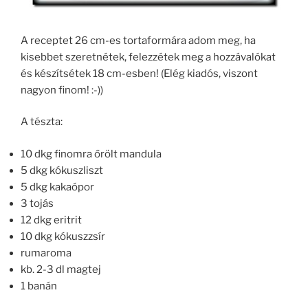
A receptet 26 cm-es tortaformára adom meg, ha
kisebbet szeretnétek, felezzétek meg a hozzávalókat
és készítsétek 18 cm-esben! (Elég kiadós, viszont
nagyon finom! :-))
A tészta:
10 dkg finomra őrölt mandula
5 dkg kókuszliszt
5 dkg kakaópor
3 tojás
12 dkg eritrit
10 dkg kókuszzsír
rumaroma
kb. 2-3 dl magtej
1 banán