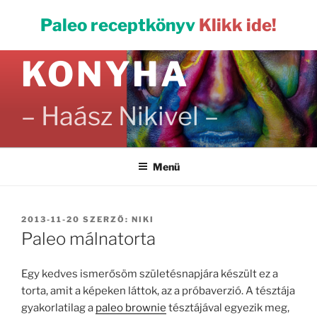
Tartalomhoz
PALEO
Paleo receptkönyv
Klikk ide!
KONYHA
– Haász Nikivel –
Menü
BEKÜLDVE:
2013-11-20
SZERZŐ:
NIKI
Paleo málnatorta
Egy kedves ismerősöm születésnapjára készült ez a
torta, amit a képeken láttok, az a próbaverzió. A tésztája
gyakorlatilag a
paleo brownie
tésztájával egyezik meg,