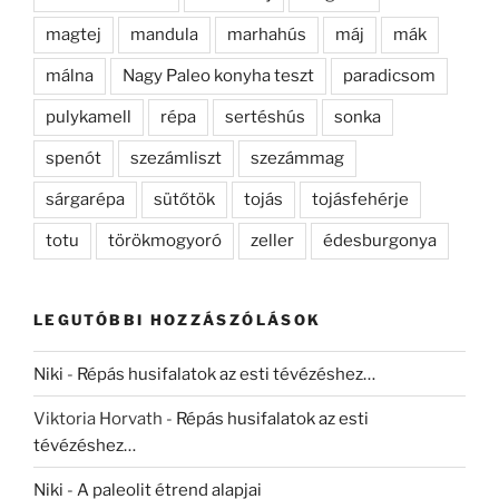
magtej
mandula
marhahús
máj
mák
málna
Nagy Paleo konyha teszt
paradicsom
pulykamell
répa
sertéshús
sonka
spenót
szezámliszt
szezámmag
sárgarépa
sütőtök
tojás
tojásfehérje
totu
törökmogyoró
zeller
édesburgonya
LEGUTÓBBI HOZZÁSZÓLÁSOK
Niki
-
Répás husifalatok az esti tévézéshez…
Viktoria Horvath
-
Répás husifalatok az esti
tévézéshez…
Niki
-
A paleolit étrend alapjai