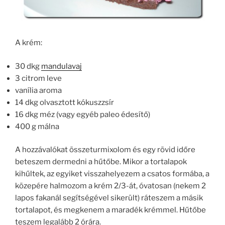
A krém:
30 dkg
mandulavaj
3 citrom leve
vanília aroma
14 dkg olvasztott kókuszzsír
16 dkg méz (vagy egyéb paleo édesítő)
400 g málna
A hozzávalókat összeturmixolom és egy rövid időre
beteszem dermedni a hűtőbe. Mikor a tortalapok
kihűltek, az egyiket visszahelyezem a csatos formába, a
közepére halmozom a krém 2/3-át, óvatosan (nekem 2
lapos fakanál segítségével sikerült) ráteszem a másik
tortalapot, és megkenem a maradék krémmel. Hűtőbe
teszem legalább 2 órára.