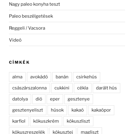
Nagy paleo konyha teszt
Paleo beszélgetések
Reggeli / Vacsora
Videó
CÍMKÉK
alma
avokádó
banán
csirkehús
császárszalonna
cukkini
cékla
darált hús
datolya
dió
eper
gesztenye
gesztenyeliszt
húsok
kakaó
kakaópor
karfiol
kókuszkrém
kókuszliszt
kókuszreszelék
kókusztej
magliszt