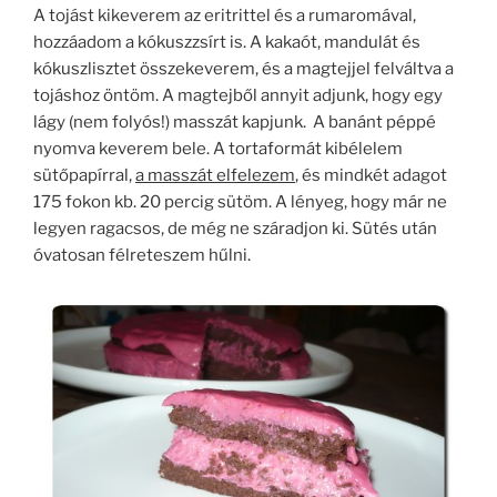
A tojást kikeverem az eritrittel és a rumaromával,
hozzáadom a kókuszzsírt is. A kakaót, mandulát és
kókuszlisztet összekeverem, és a magtejjel felváltva a
tojáshoz öntöm. A magtejből annyit adjunk, hogy egy
lágy (nem folyós!) masszát kapjunk. A banánt péppé
nyomva keverem bele. A tortaformát kibélelem
sütőpapírral,
a masszát elfelezem
, és mindkét adagot
175 fokon kb. 20 percig sütöm. A lényeg, hogy már ne
legyen ragacsos, de még ne száradjon ki. Sütés után
óvatosan félreteszem hűlni.