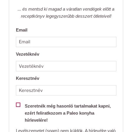
... és mentsd ki magad a váratlan vendégek előtt a
receptkönyv legegyszerűbb desszert ötleteivel!
Email
Vezetéknév
Keresztnév
Szeretnék még hasonló tartalmakat kapni,
ezért feliratkozom a Paleo konyha
hírlevelére!
Levélszemetet (spam) nem küldök. A hírlevélre való