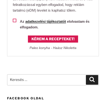
feliratkozással egyben elfogadod, hogy reklám
tartalmú (eDM) levelet is kaphatsz tőlem.
Az
adatkezelési tájékoztatót
elolvastam és
elfogadom.
KÉREM A RECEPTEKET!
Paleo konyha - Haász Nikoletta
Keresés
Keresé
a
következő
kifejezésre:
FACEBOOK OLDAL