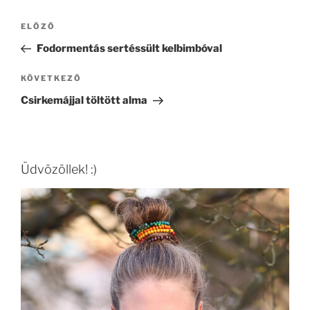
Bejegyzés
Korábbi
ELŐZŐ
navigáció
bejegyzés
Fodormentás sertéssült kelbimbóval
Következő
KÖVETKEZŐ
bejegyzés
Csirkemájjal töltött alma
Üdvözöllek! :)