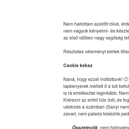
Nem hallottam azelőtt róluk, ér
nem vagyok kényelmi- és készte
az első időben nagy segítség le
Részletes véleményt kértek tőlem
Csokis keksz
Naná, hogy ezzel indítottunk! 
lapkenyerek mellett ő a tuti befut
is rá emlékeztet leginkább. Nem
Kiérezni az eritrit hűs ízét, és 
utóérzés a számban (Sanyi nem
zavart, nem paleós kóstolók pedi
Összetevők
: nem hidrogén