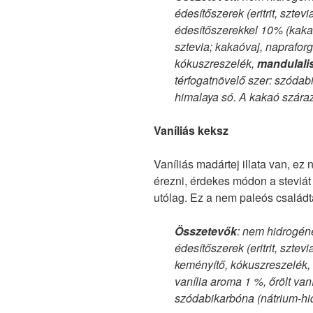
édesítőszerek (eritrit, sztev
édesítőszerekkel 10% (kakaó
sztevia; kakaóvaj, napraforg
kókuszreszelék,
mandulalis
térfogatnövelő szer: szódab
himalaya só. A kakaó szár
Vaníliás keksz
Vaníliás madártej illata van, ez n
érezni, érdekes módon a steviát
utólag. Ez a nem paleós családt
Összetevők
: nem hidrogén
édesítőszerek (eritrit, sztev
keményítő, kókuszreszelék,
vanília aroma 1 %, őrölt van
szódabikarbóna (nátrium-hi