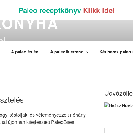
Paleo receptkönyv
Klikk ide!
KONYHA
el –
A paleo és én
A paleolit étrend
Két hetes paleo
Üdvözöllek
sztelés
 hogy kóstoljak, és véleményezzek néhány
által újonnan kifejlesztett PaleoBites