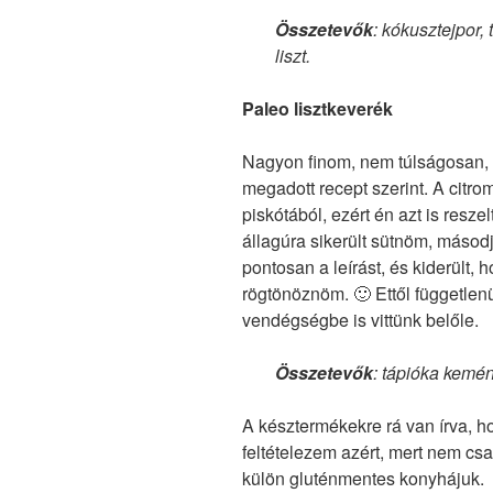
Összetevők
: kókusztejpor
liszt.
Paleo lisztkeverék
Nagyon finom, nem túlságosan, 
megadott recept szerint. A citr
piskótából, ezért én azt is resz
állagúra sikerült sütnöm, másod
pontosan a leírást, és kiderült
rögtönöznöm. 🙂 Ettől függetlenü
vendégségbe is vittünk belőle.
Összetevők
: tápióka kemén
A késztermékekre rá van írva, 
feltételezem azért, mert nem cs
külön gluténmentes konyhájuk.