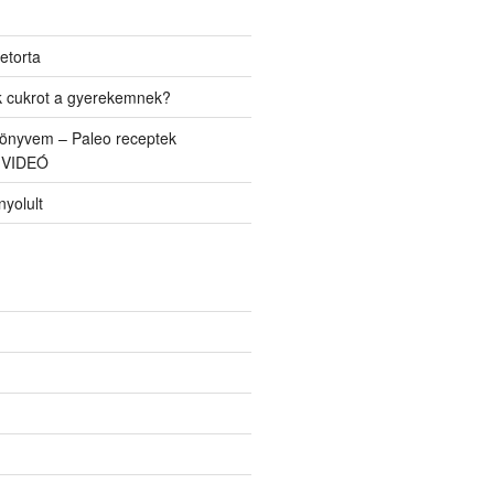
etorta
k cukrot a gyerekemnek?
önyvem – Paleo receptek
 VIDEÓ
yolult