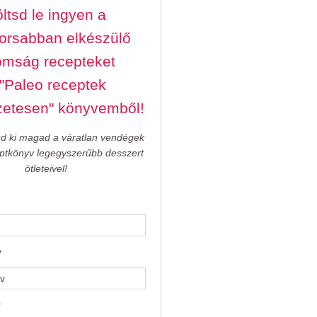
ltsd le ingyen a
orsabban elkészülő
omság recepteket
 "Paleo receptek
zetesen" könyvemből!
sd ki magad a váratlan vendégek
eptkönyv legegyszerűbb desszert
ötleteivel!
v
v