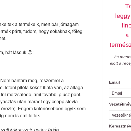
Tö
leggy
dekeltek a termékeik, mert bár jómagam
fin
rmék párti, tudom, hogy sokaknak, főleg
a
het.
termés
, hát lássuk 🙂 :
... és ment
előtt a rec
🙂 Nem bántam meg, részemről a
Email
ó. Isteni pilóta keksz illata van, az állaga
 túl morzsálódó, ami további plusz pont.
fogyasztás után maradt egy csepp stevia
Vezetékné
 érezte). Engem különösebben egyik sem
g nem is említették.
Keresztné
ezett kókuszzsír, egész
tojás
,