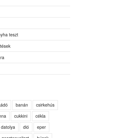
yha teszt
tések
ora
kádó
banán
csirkehús
nna
cukkini
cékla
datolya
dió
eper