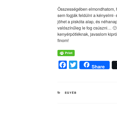
Összességében elmondhatom, ho
sem fogják feldúlni a kényelmi-
jöhet a piskóta alap, és néhana
valószínűleg le fog csúszni… 🙂
kenyérpótléknak, javaslom kipró
finom!
F
T
Share
a
wi
c
tt
e
er
KATEGÓRIÁK
EGYÉB
b
o
o