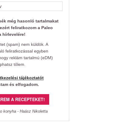
nék még hasonló tartalmakat
ezért feliratkozom a Paleo
 hírlevelére!
et (spam) nem küldök. A
aló feliratkozással egyben
hogy reklám tartalmú (eDM)
aphatsz tőlem.
tkezelési tájékoztatót
stam és elfogadom.
REM A RECEPTEKET!
o konyha - Haász Nikoletta