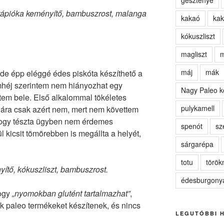
gesztenye
, tápióka keményítő, bambuszrost, malanga
kakaó
kak
kókuszliszt
magliszt
m
máj
mák
de épp eléggé édes piskóta készíthető a
omhéj szerintem nem hiányozhat egy
Nagy Paleo k
eltem bele. Első alkalommal tökéletes
pulykamell
jára csak azért nem, mert nem követtem
, hogy tészta ügyben nem érdemes
spenót
sz
l kicsit tömörebben is megállta a helyét,
sárgarépa
totu
törö
yítő, kókuszliszt, bambuszrost.
édesburgony
hogy
„nyomokban glutént tartalmazhat”
,
ak paleo termékeket készítenek, és nincs
LEGUTÓBBI 