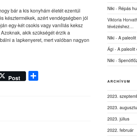
Niki
-
Répás hus
gy bár a kis konyhám életét ezentúl
 és késztermékek, azért vendégségben jól
Viktoria Horvat
pján egy-két csokis vagy vaníliás keksz
tévézéshez…
 Azoknak, akik szükségét érzik a
Niki
-
A paleolit
bálni a lapkenyeret, mert valóban nagyon
Ági
-
A paleolit
Niki
-
Spenótfő
O
Post
ss
ARCHÍVUM
z
2023. szeptem
a
2023. auguszt
m
2023. július
e
2022. február
g