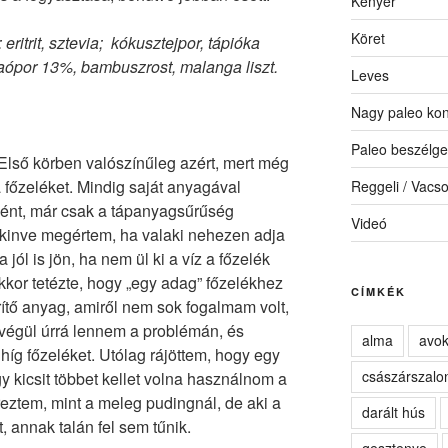
Kenyér
Köret
 eritrit, sztevia; kókusztejpor, tápióka
aópor 13%, bambuszrost, malanga liszt.
Leves
Nagy paleo kon
Paleo beszélge
Első körben valószínűleg azért, mert még
a főzeléket. Mindig saját anyagával
Reggeli / Vacs
ként, már csak a tápanyagsűrűség
Videó
ltekinve megértem, ha valaki nehezen adja
a jól is jön, ha nem ül ki a víz a főzelék
kor tetézte, hogy „egy adag” főzelékhez
CÍMKÉK
ítő anyag, amiről nem sok fogalmam volt,
t végül úrrá lennem a problémán, és
alma
avo
 híg főzeléket. Utólag rájöttem, hogy egy
császárszalo
y kicsit többet kellet volna használnom a
iéreztem, mint a meleg pudingnál, de aki a
darált hús
 annak talán fel sem tűnik.