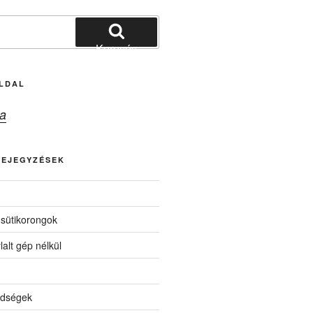
Keresés
LDAL
a
BEJEGYZÉSEK
 sütikorongok
lalt gép nélkül
ldségek