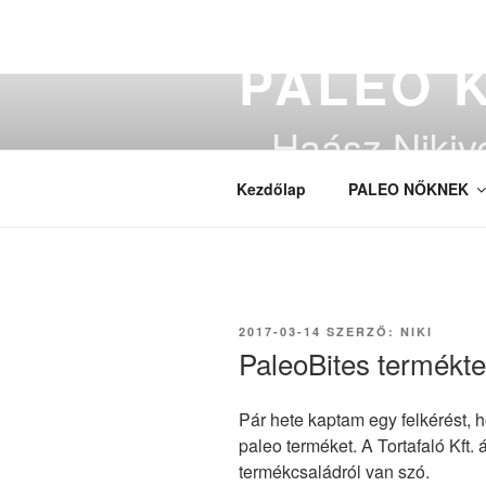
Tartalomhoz
PALEO 
– Haász Nikiv
Kezdőlap
PALEO NŐKNEK
BEKÜLDVE:
2017-03-14
SZERZŐ:
NIKI
PaleoBites termékte
Pár hete kaptam egy felkérést,
paleo terméket. A Tortafaló Kft. 
termékcsaládról van szó.