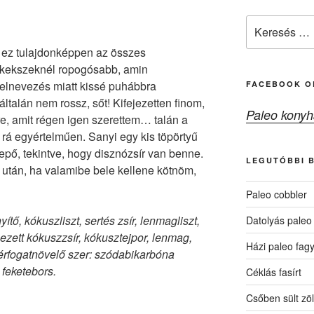
Keresés
a
, ez tulajdonképpen az összes
következő
 kekszeknél ropogósabb, amin
kifejezésre:
elnevezés miatt kissé puhábbra
FACEBOOK O
általán nem rossz, sőt! Kifejezetten finom,
Paleo konyh
e, amit régen igen szerettem… talán a
 rá egyértelműen. Sanyi egy kis töpörtyű
lepő, tekintve, hogy disznózsír van benne.
LEGUTÓBBI 
a után, ha valamibe bele kellene kötnöm,
Paleo cobbler
ítő, kókuszliszt, sertés zsír, lenmagliszt,
Datolyás paleo
ezett kókuszzsír, kókusztejpor, lenmag,
Házi paleo fagy
térfogatnövelő szer: szódabikarbóna
 feketebors.
Céklás fasírt
Csőben sült zö