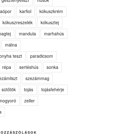
gesztenyeliszt
húsok
aópor
karfiol
kókuszkrém
kókuszreszelék
kókusztej
agtej
mandula
marhahús
málna
onyha teszt
paradicsom
répa
sertéshús
sonka
ezámliszt
szezámmag
sütőtök
tojás
tojásfehérje
kmogyoró
zeller
a
HOZZÁSZÓLÁSOK