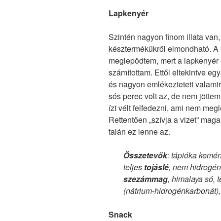
Lapkenyér
Szintén nagyon finom illata van
késztermékükről elmondható. A
meglepődtem, mert a lapkenyér 
számítottam. Ettől eltekintve egy
és nagyon emlékeztetett valamir
sós perec volt az, de nem jöttem
ízt vélt felfedezni, ami nem meg
Rettentően „szívja a vizet” mag
talán ez lenne az.
Összetevők
: tápióka kemény
teljes
tojáslé
, nem hidrogén
szezámmag
, himalaya só, 
(nátrium-hidrogénkarbonát),
Snack