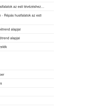
ifalatok az esti tévézéshez…
h
-
Répás husifalatok az esti
 étrend alapjai
 étrend alapjai
zelék
ber
us