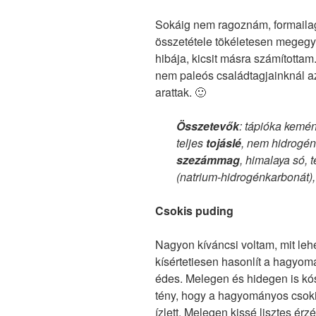
Sokáig nem ragoznám, formailag
összetétele tökéletesen megegye
hibája, kicsit másra számítottam
nem paleós családtagjainknál a
arattak. 🙂
Összetevők
: tápióka kemény
teljes
tojáslé
, nem hidrogén
szezámmag
, himalaya só, 
(natrium-hidrogénkarbonát),
Csokis puding
Nagyon kíváncsi voltam, mit lehe
kísértetiesen hasonlít a hagyom
édes. Melegen és hidegen is kó
tény, hogy a hagyományos csoki
ízlett. Melegen kissé lisztes ér