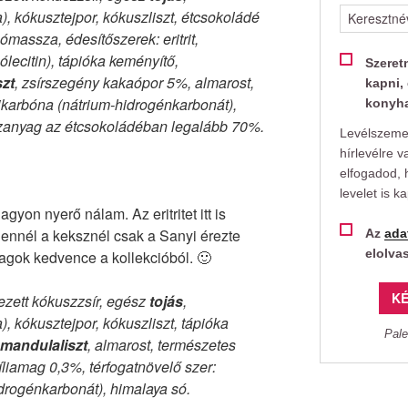
ia), kókusztejpor, kókuszliszt, étcsokoládé
massza, édesítőszerek: eritrit,
ólecitin), tápióka keményítő,
Szeret
zt
, zsírszegény kakaópor 5%, almarost,
kapni, 
ikarbóna (nátrium-hidrogénkarbonát),
konyha
azanyag az étcsokoládéban legalább 70%.
Levélszemet
hírlevélre v
elfogadod, 
levelet is k
agyon nyerő nálam. Az eritritet itt is
 ennél a keksznél csak a Sanyi érezte
Az
ada
elolva
agok kedvence a kollekcióból. 🙂
KÉ
ezett kókuszzsír, egész
tojás
,
ia), kókusztejpor, kókuszliszt, tápióka
Pale
mandulaliszt
, almarost, természetes
íliamag 0,3%, térfogatnövelő szer:
drogénkarbonát), himalaya só.