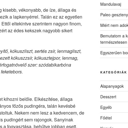
Mandulavaj
 kisebb, vékonyabb, de íze, állaga és
Paleo geszteny
zik a lapkenyérrel. Talán ez az egyetlen
. Ettől eltekintve szerintem nagyon finom,
Miért nem ado
zért az édes kekszek nagyobb sikert
Bemutatom a k
természetesen
ítő, kókuszliszt, sertés zsír, lenmagliszt,
Egyszerűen bon
ezett kókuszzsír, kókusztejpor, lenmag,
térfogatnövelő szer: szódabikarbóna
 feketebors.
KATEGÓRIÁK
Alapanyagok
Desszert
t kihozni belőle. Elkészítése, állaga
ányos főzős pudingéra, talán kevésbé
Egyéb
stoltuk. Nekem nem lesz a kedvencem, de
Főétel
s pudingért sem rajongok. Sanyinak
zés a fogyasztása, behűtve jobban esett.