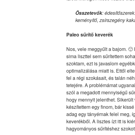
Összetevők
: édesítőszerek:
keményítő, zsírszegény kak
Paleo sűrítő keverék
Nos, vele meggyűlt a bajom. 🙂 
sima liszttel sem sűrítettem soh
szoktam, ezt is javaslom egyéb
optimalizálása miatt is. Ettől e
fel a régi szokásait, és talán néh
tetejére. A problémámat ugyanak
szól a megadott mennyiségű sűr
hogy mennyit jelenthet. Sikerül
készítettem egy finom, bár kissé
adag egy tányérnak felel meg, íg
keverékből. A lisztes ízt itt is k
hagyományos sűrítéshez szokott,