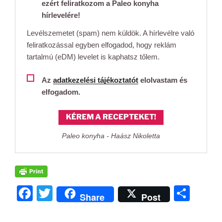
ezért feliratkozom a Paleo konyha
hírlevelére!
Levélszemetet (spam) nem küldök. A hírlevélre való
feliratkozással egyben elfogadod, hogy reklám
tartalmú (eDM) levelet is kaphatsz tőlem.
Az
adatkezelési tájékoztatót
elolvastam és
elfogadom.
KÉREM A RECEPTEKET!
Paleo konyha - Haász Nikoletta
F
T
O
Share
Post
a
w
ss