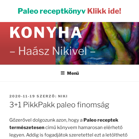
Tartalomhoz
PALEO
Paleo receptkönyv
Klikk ide!
KONYHA
– Haász Nikivel –
Menü
BEKÜLDVE:
2020-11-19
SZERZŐ:
NIKI
3+1 PikkPakk paleo finomság
Gőzerővel dolgozunk azon, hogy a
Paleo receptek
természetesen
című könyvem hamarosan elérhető
legyen. Addig is fogadjátok szeretettel ezt a letölthető