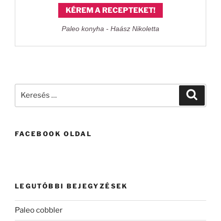
KÉREM A RECEPTEKET!
Paleo konyha - Haász Nikoletta
Keresés
Keresé
a
következő
kifejezésre:
FACEBOOK OLDAL
LEGUTÓBBI BEJEGYZÉSEK
Paleo cobbler