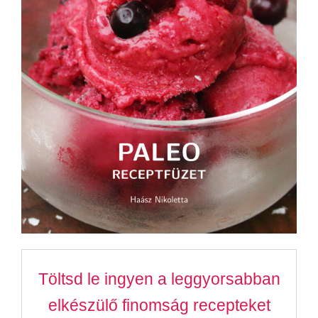
Töltsd le ingyen a leggyorsabban
elkészülő finomság recepteket