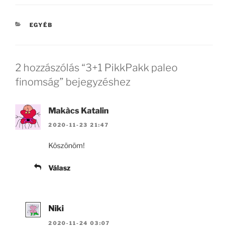
c
itt
z
e
er
a
KATEGÓRIÁK
EGYÉB
b
m
o
e
o
g
2 hozzászólás “3+1 PikkPakk paleo
k
finomság” bejegyzéshez
Makàcs Katalin
2020-11-23 21:47
Köszönöm!
Válasz
Niki
2020-11-24 03:07