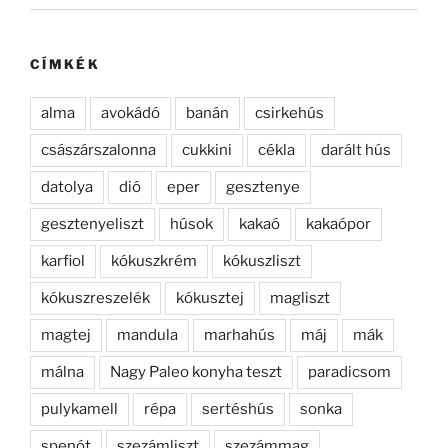
CÍMKÉK
alma
avokádó
banán
csirkehús
császárszalonna
cukkini
cékla
darált hús
datolya
dió
eper
gesztenye
gesztenyeliszt
húsok
kakaó
kakaópor
karfiol
kókuszkrém
kókuszliszt
kókuszreszelék
kókusztej
magliszt
magtej
mandula
marhahús
máj
mák
málna
Nagy Paleo konyha teszt
paradicsom
pulykamell
répa
sertéshús
sonka
spenót
szezámliszt
szezámmag