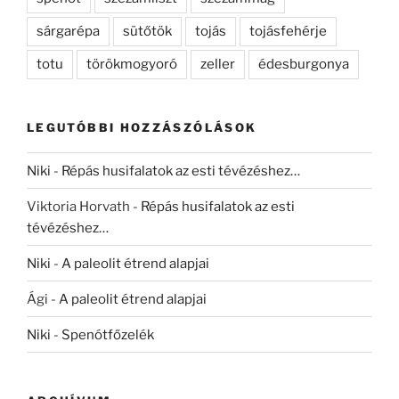
sárgarépa
sütőtök
tojás
tojásfehérje
totu
törökmogyoró
zeller
édesburgonya
LEGUTÓBBI HOZZÁSZÓLÁSOK
Niki
-
Répás husifalatok az esti tévézéshez…
Viktoria Horvath
-
Répás husifalatok az esti
tévézéshez…
Niki
-
A paleolit étrend alapjai
Ági
-
A paleolit étrend alapjai
Niki
-
Spenótfőzelék