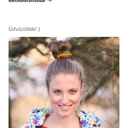
életmódváltással
Üdvözöllek! :)