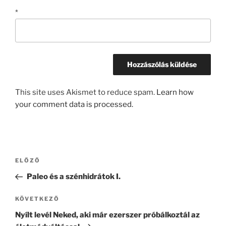
*
This site uses Akismet to reduce spam.
Learn how
your comment data is processed.
Bejegyzés
Korábbi
ELŐZŐ
navigáció
bejegyzés
Paleo és a szénhidrátok I.
Következő
KÖVETKEZŐ
bejegyzés
Nyílt levél Neked, aki már ezerszer próbálkoztál az