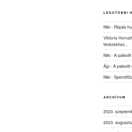
LEGUTÓBBI 
Niki
-
Répás hus
Viktoria Horvat
tévézéshez…
Niki
-
A paleolit
Ági
-
A paleolit
Niki
-
Spenótfő
ARCHÍVUM
2023. szeptem
2023. auguszt