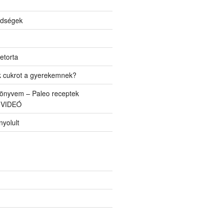
ldségek
etorta
k cukrot a gyerekemnek?
önyvem – Paleo receptek
 VIDEÓ
yolult