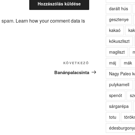
darált hús
gesztenye
ce spam.
Learn how your comment data is
kakaó
kak
kókuszliszt
magliszt
m
máj
mák
Következő
KÖVETKEZŐ
bejegyzés
Banánpalacsinta
Nagy Paleo k
pulykamell
spenót
sz
sárgarépa
totu
törö
édesburgony