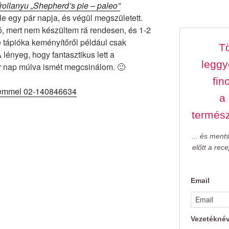
rollanyu „Shepherd’s pie – paleo”
e egy pár napja, és végül megszületett.
ó, mert nem készültem rá rendesen, és 1-2
ve tápióka keményítőről például csak
Tö
lényeg, hogy fantasztikus lett a
leggy
r nap múlva ismét megcsinálom. 🙂
fin
a
termés
... és ment
előtt a rec
Email
Vezetékné