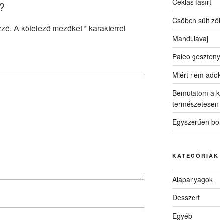
Céklás fasírt
?
Csőben sült zö
zzé.
A kötelező mezőket
*
karakterrel
Mandulavaj
Paleo geszteny
Miért nem ado
Bemutatom a k
természetesen
Egyszerűen bon
KATEGÓRIÁK
Alapanyagok
Desszert
Egyéb