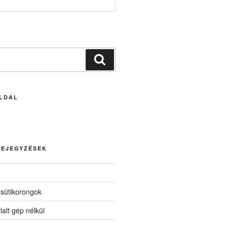
Keresés
LDAL
BEJEGYZÉSEK
 sütikorongok
lalt gép nélkül