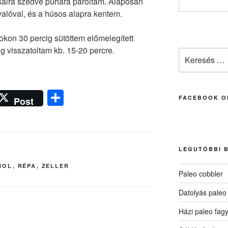
ózsáira szedve puhára pároltam. Alaposan
alóval, és a húsos alapra kentem.
fokon 30 percig sütöttem előmelegített
g visszatoltam kb. 15-20 percre.
Keresés
a
következő
kifejezésre:
O
FACEBOOK O
Post
ss
z
a
LEGUTÓBBI 
m
IOL
,
RÉPA
,
ZELLER
e
Paleo cobbler
g
Datolyás paleo
Házi paleo fagy