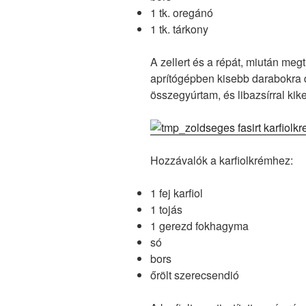
1 tk. oregánó
1 tk. tárkony
A zellert és a répát, miután megt
aprítógépben kisebb darabokra 
összegyúrtam, és libazsírral kike
Hozzávalók a karfiolkrémhez:
1 fej karfiol
1 tojás
1 gerezd fokhagyma
só
bors
őrölt szerecsendió