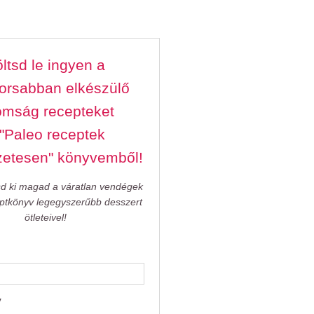
ltsd le ingyen a
orsabban elkészülő
omság recepteket
 "Paleo receptek
zetesen" könyvemből!
sd ki magad a váratlan vendégek
eptkönyv legegyszerűbb desszert
ötleteivel!
v