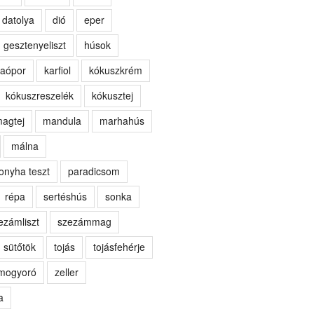
datolya
dió
eper
gesztenyeliszt
húsok
aópor
karfiol
kókuszkrém
kókuszreszelék
kókusztej
agtej
mandula
marhahús
málna
onyha teszt
paradicsom
répa
sertéshús
sonka
ezámliszt
szezámmag
sütőtök
tojás
tojásfehérje
kmogyoró
zeller
a