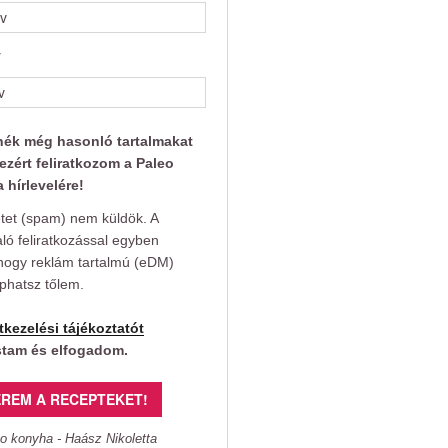
v
nék még hasonló tartalmakat
ezért feliratkozom a Paleo
 hírlevelére!
et (spam) nem küldök. A
aló feliratkozással egyben
hogy reklám tartalmú (eDM)
aphatsz tőlem.
tkezelési tájékoztatót
stam és elfogadom.
REM A RECEPTEKET!
o konyha - Haász Nikoletta