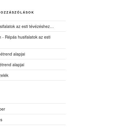
HOZZÁSZÓLÁSOK
ifalatok az esti tévézéshez…
h
-
Répás husifalatok az esti
 étrend alapjai
 étrend alapjai
zelék
ber
us