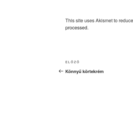
This site uses Akismet to redu
processed.
Bejegyzés
Korábbi
ELŐZŐ
navigáció
bejegyzés
Könnyű körtekrém