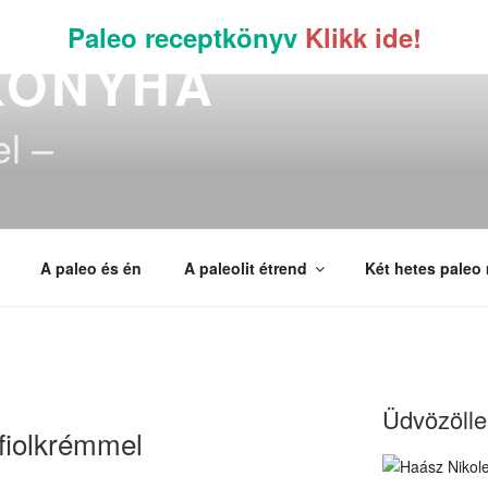
Paleo receptkönyv
Klikk ide!
KONYHA
el –
A paleo és én
A paleolit étrend
Két hetes paleo
Üdvözöllek
rfiolkrémmel