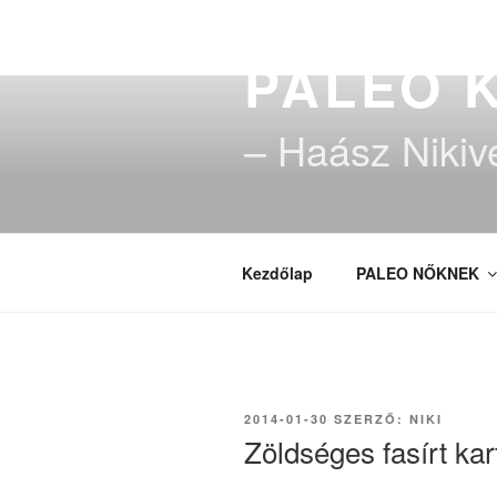
Tartalomhoz
PALEO 
– Haász Nikiv
Kezdőlap
PALEO NŐKNEK
BEKÜLDVE:
2014-01-30
SZERZŐ:
NIKI
Zöldséges fasírt ka