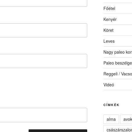
Főétel
Kenyér
Köret
Leves
Nagy paleo kon
Paleo beszélge
Reggeli / Vacs
Videó
CÍMKÉK
alma
avo
császárszalo