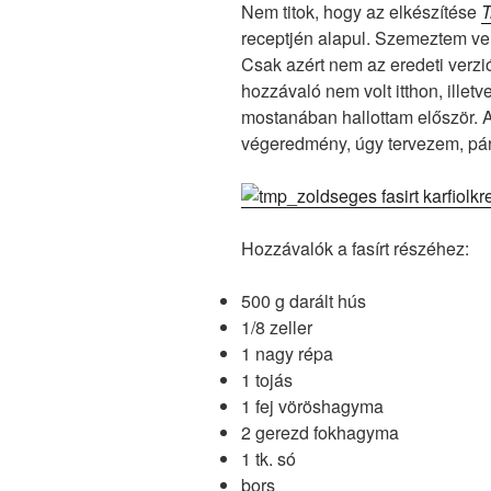
Nem titok, hogy az elkészítése
T
receptjén alapul. Szemeztem vel
Csak azért nem az eredeti verzi
hozzávaló nem volt itthon, illet
mostanában hallottam először. A 
végeredmény, úgy tervezem, pá
Hozzávalók a fasírt részéhez:
500 g darált hús
1/8 zeller
1 nagy répa
1 tojás
1 fej vöröshagyma
2 gerezd fokhagyma
1 tk. só
bors