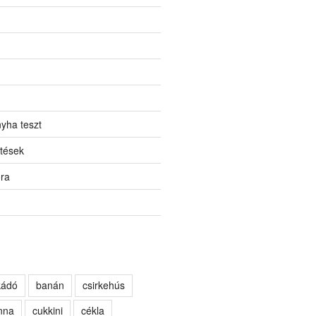
yha teszt
tések
ora
kádó
banán
csirkehús
nna
cukkini
cékla