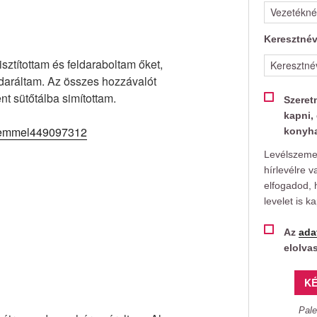
Keresztné
isztítottam és feldaraboltam őket,
daráltam. Az összes hozzávalót
nt sütőtálba simítottam.
Szeret
kapni, 
konyha
Levélszemet
hírlevélre v
elfogadod, 
levelet is k
Az
ada
elolva
KÉ
Pale