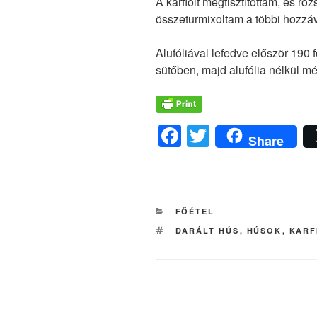
A karfiolt megtisztítottam, és r
összeturmixoltam a többi hozzáv
Alufóliával lefedve először 190 
sütőben, majd alufólia nélkül mé
F
T
Share
a
wi
c
tt
e
er
KATEGÓRIÁK
FŐÉTEL
b
CÍMKÉK
DARÁLT HÚS
,
HÚSOK
,
KARF
o
o
k