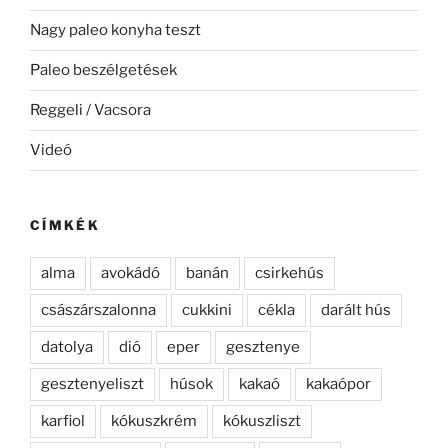
Nagy paleo konyha teszt
Paleo beszélgetések
Reggeli / Vacsora
Videó
CÍMKÉK
alma
avokádó
banán
csirkehús
császárszalonna
cukkini
cékla
darált hús
datolya
dió
eper
gesztenye
gesztenyeliszt
húsok
kakaó
kakaópor
karfiol
kókuszkrém
kókuszliszt