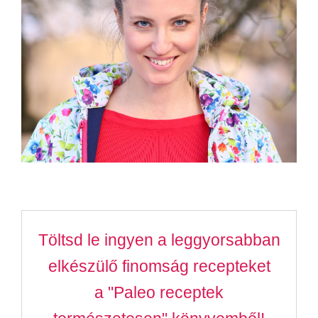
Töltsd le ingyen a leggyorsabban
elkészülő finomság recepteket
a "Paleo receptek