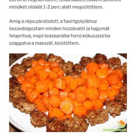
mindkét oldalát 1-2 perc alatt megsütöttem.
Amíg a répa párolódott, a fasírtgolyókhoz
összedolgoztam minden hozzávalót (a hagymát
felaprítva), majd teáskanállal forró kókuszzsírba
szaggatva a masszát, kisütöttem.