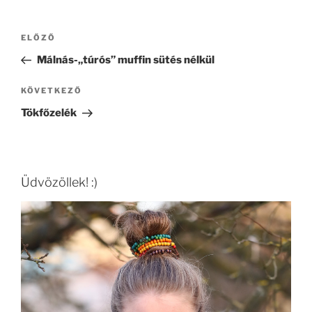
Bejegyzés
Korábbi
ELŐZŐ
navigáció
bejegyzés
Málnás-„túrós” muffin sütés nélkül
Következő
KÖVETKEZŐ
bejegyzés
Tökfőzelék
Üdvözöllek! :)