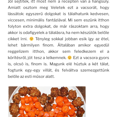
Jól sejtitek, itt most nem a recepten van a hangsúly.
Amiatt osztom meg Veletek ezt a vacsorát, hogy
lássátok: egyszerű dolgokat is tálalhatunk kedvesen,
viccesen, minimális fantáziával. Mi sem eszünk itthon
folyton extra dolgokat, de már rászoktam arra, hogy
akkor is odafigyelek a tálalásra, ha nem készülök belőle
cikket írni.
Tényleg sokkal jobban esik így az étel,
lehet bármilyen finom. Általában amikor egyedül
reggelizem itthon, akkor sem feledkezem el a
körítésről, jót tesz a lelkemnek.
Ezt a vacsora gyors
is, olcsó is, finom is. Magunk elé húztuk a két tálat,
fogtunk egy-egy villát, és felváltva szemezgettünk
belőle az esti műsor alatt.