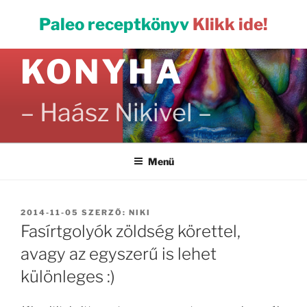
Tartalomhoz
PALEO
Paleo receptkönyv
Klikk ide!
KONYHA
– Haász Nikivel –
Menü
BEKÜLDVE:
2014-11-05
SZERZŐ:
NIKI
Fasírtgolyók zöldség körettel,
avagy az egyszerű is lehet
különleges :)