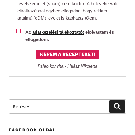
Levélszemetet (spam) nem küldök. A hírlevélre való
feliratkozással egyben elfogadod, hogy reklám
tartalmú (eDM) levelet is kaphatsz tőlem.
Az
adatkezelési tájékoztatót
elolvastam és
elfogadom.
KÉREM A RECEPTEKET!
Paleo konyha - Haász Nikoletta
Keresés
Keresé
a
következő
kifejezésre:
FACEBOOK OLDAL