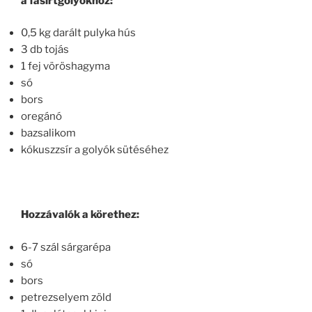
a fasírtgolyókhoz:
0,5 kg darált pulyka hús
3 db tojás
1 fej vöröshagyma
só
bors
oregánó
bazsalikom
kókuszzsír a golyók sütéséhez
Hozzávalók a körethez:
6-7 szál sárgarépa
só
bors
petrezselyem zöld