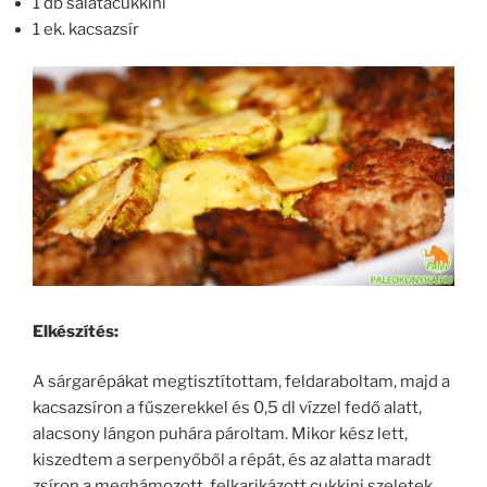
1 db salátacukkini
1 ek. kacsazsír
Elkészítés:
A sárgarépákat megtisztítottam, feldaraboltam, majd a
kacsazsíron a fűszerekkel és 0,5 dl vízzel fedő alatt,
alacsony lángon puhára pároltam. Mikor kész lett,
kiszedtem a serpenyőből a répát, és az alatta maradt
zsíron a meghámozott, felkarikázott cukkini szeletek