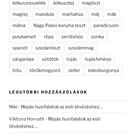
kókuszreszelék
kókusztej
magliszt
magtej
mandula
marhahús
máj
mák
málna
Nagy Paleo konyha teszt
paradicsom
pulykamell
répa
sertéshús
sonka
spenót
szezámliszt
szezámmag
sárgarépa
sütőtök
tojás
tojásfehérje
totu
törökmogyoró
zeller
édesburgonya
LEGUTÓBBI HOZZÁSZÓLÁSOK
Niki
-
Répás husifalatok az esti tévézéshez…
Viktoria Horvath
-
Répás husifalatok az esti
tévézéshez…