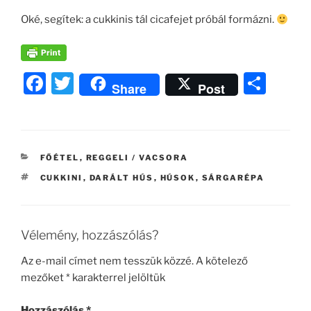
Oké, segítek: a cukkinis tál cicafejet próbál formázni.
F
T
O
Share
Post
a
w
ss
c
itt
z
e
er
a
KATEGÓRIÁK
FŐÉTEL
,
REGGELI / VACSORA
b
m
CÍMKÉK
CUKKINI
,
DARÁLT HÚS
,
HÚSOK
,
SÁRGARÉPA
o
e
o
g
k
Vélemény, hozzászólás?
Az e-mail címet nem tesszük közzé.
A kötelező
mezőket
*
karakterrel jelöltük
Hozzászólás
*