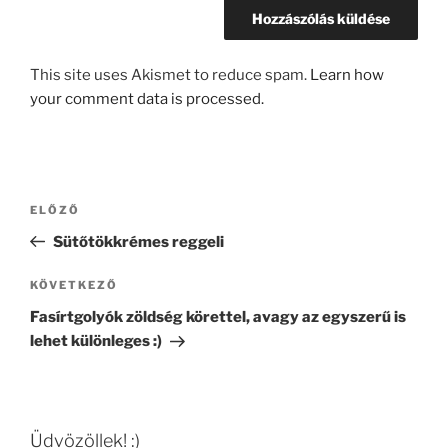
This site uses Akismet to reduce spam.
Learn how
your comment data is processed.
Bejegyzés
Korábbi
ELŐZŐ
navigáció
bejegyzés
Sütőtökkrémes reggeli
Következő
KÖVETKEZŐ
bejegyzés
Fasírtgolyók zöldség körettel, avagy az egyszerű is
lehet különleges :)
Üdvözöllek! :)