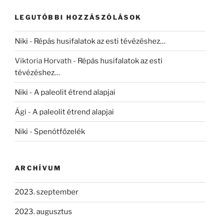
LEGUTÓBBI HOZZÁSZÓLÁSOK
Niki
-
Répás husifalatok az esti tévézéshez…
Viktoria Horvath
-
Répás husifalatok az esti
tévézéshez…
Niki
-
A paleolit étrend alapjai
Ági
-
A paleolit étrend alapjai
Niki
-
Spenótfőzelék
ARCHÍVUM
2023. szeptember
2023. augusztus