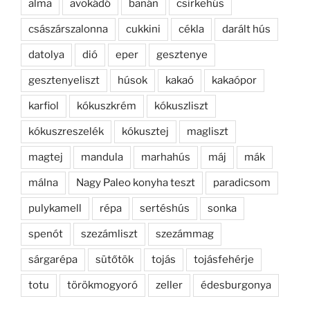
alma
avokádó
banán
csirkehús
császárszalonna
cukkini
cékla
darált hús
datolya
dió
eper
gesztenye
gesztenyeliszt
húsok
kakaó
kakaópor
karfiol
kókuszkrém
kókuszliszt
kókuszreszelék
kókusztej
magliszt
magtej
mandula
marhahús
máj
mák
málna
Nagy Paleo konyha teszt
paradicsom
pulykamell
répa
sertéshús
sonka
spenót
szezámliszt
szezámmag
sárgarépa
sütőtök
tojás
tojásfehérje
totu
törökmogyoró
zeller
édesburgonya