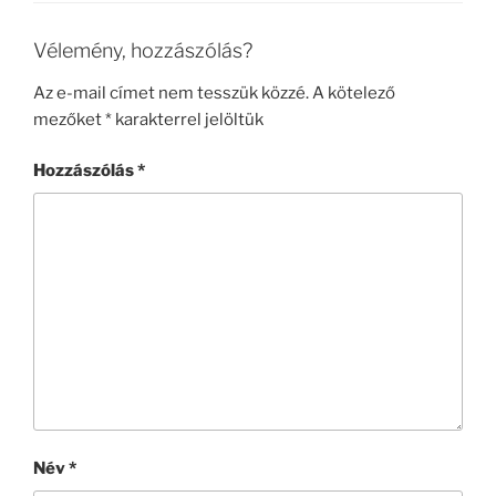
o
g
k
Vélemény, hozzászólás?
Az e-mail címet nem tesszük közzé.
A kötelező
mezőket
*
karakterrel jelöltük
Hozzászólás
*
Név
*