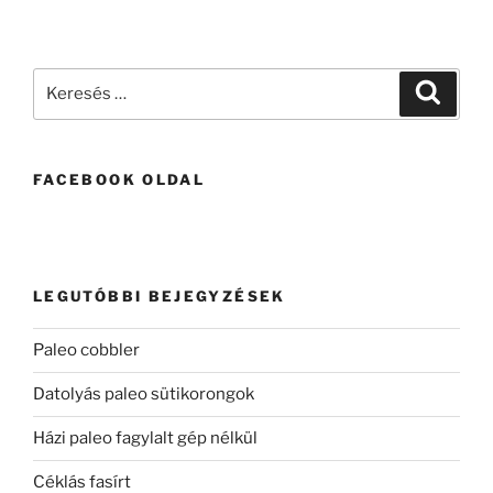
Keresés
Keresé
a
következő
kifejezésre:
FACEBOOK OLDAL
LEGUTÓBBI BEJEGYZÉSEK
Paleo cobbler
Datolyás paleo sütikorongok
Házi paleo fagylalt gép nélkül
Céklás fasírt