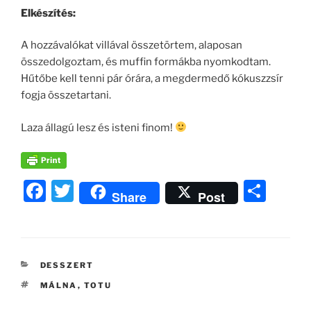
Elkészítés:
A hozzávalókat villával összetörtem, alaposan
összedolgoztam, és muffin formákba nyomkodtam.
Hűtőbe kell tenni pár órára, a megdermedő kókuszzsír
fogja összetartani.
Laza állagú lesz és isteni finom!
F
T
O
Share
Post
a
w
ss
c
itt
z
e
er
a
KATEGÓRIÁK
DESSZERT
b
m
CÍMKÉK
MÁLNA
,
TOTU
o
e