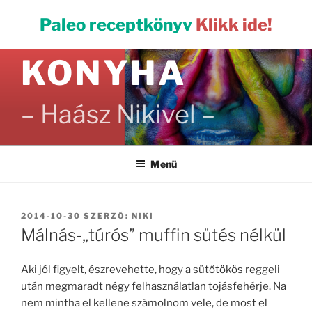
Tartalomhoz
PALEO
Paleo receptkönyv
Klikk ide!
KONYHA
– Haász Nikivel –
Menü
BEKÜLDVE:
2014-10-30
SZERZŐ:
NIKI
Málnás-„túrós” muffin sütés nélkül
Aki jól figyelt, észrevehette, hogy a sütőtökös reggeli
után megmaradt négy felhasználatlan tojásfehérje. Na
nem mintha el kellene számolnom vele, de most el