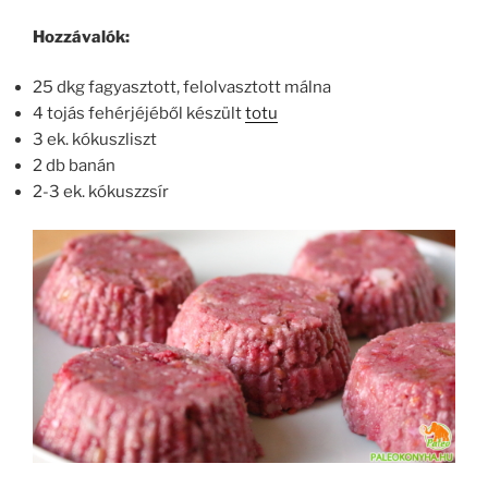
Hozzávalók:
25 dkg fagyasztott, felolvasztott málna
4 tojás fehérjéjéből készült
totu
3 ek. kókuszliszt
2 db banán
2-3 ek. kókuszzsír