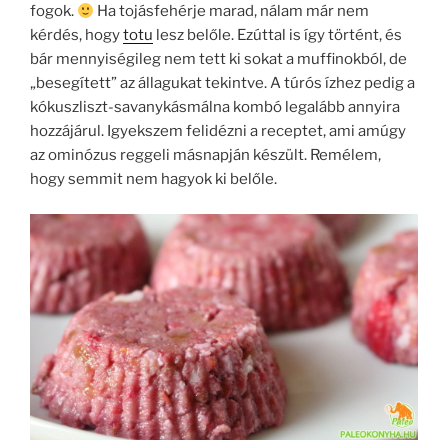
fogok.
Ha tojásfehérje marad, nálam már nem
kérdés, hogy
totu
lesz belőle. Ezúttal is így történt, és
bár mennyiségileg nem tett ki sokat a muffinokból, de
„besegített” az állagukat tekintve. A túrós ízhez pedig a
kókuszliszt-savanykásmálna kombó legalább annyira
hozzájárul. Igyekszem felidézni a receptet, ami amúgy
az ominózus reggeli másnapján készült. Remélem,
hogy semmit nem hagyok ki belőle.