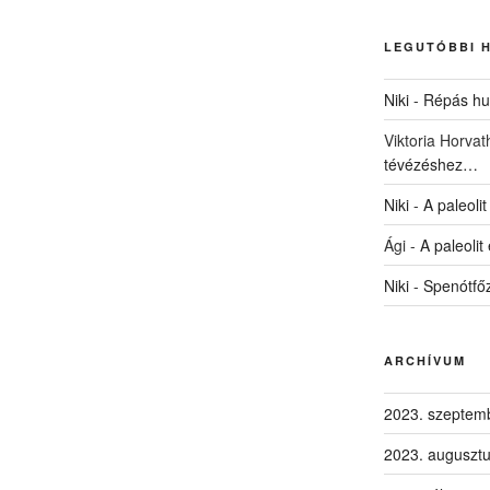
LEGUTÓBBI 
Niki
-
Répás hus
Viktoria Horvat
tévézéshez…
Niki
-
A paleolit
Ági
-
A paleolit
Niki
-
Spenótfő
ARCHÍVUM
2023. szeptem
2023. auguszt