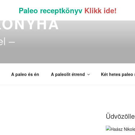
Paleo receptkönyv
Klikk ide!
KONYHA
el –
A paleo és én
A paleolit étrend
Két hetes paleo
Üdvözöllek