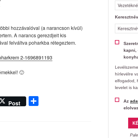
ő
Keresztné
öbbi hozzávalóval (a narancson kívül)
rtem. A narancs gerezdjeit kis
val felváltva poharkba rétegeztem.
Szeret
kapni, 
konyha
Levélszemet
émekkel! 🙂
hírlevélre v
elfogadod, 
levelet is k
O
Az
ada
Post
ss
elolva
z
KÉ
a
Pale