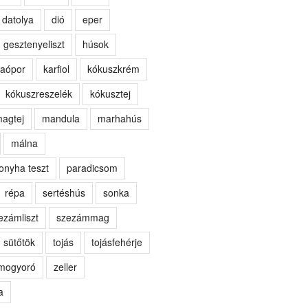
datolya
dió
eper
gesztenyeliszt
húsok
aópor
karfiol
kókuszkrém
kókuszreszelék
kókusztej
agtej
mandula
marhahús
málna
onyha teszt
paradicsom
répa
sertéshús
sonka
ezámliszt
szezámmag
sütőtök
tojás
tojásfehérje
kmogyoró
zeller
a