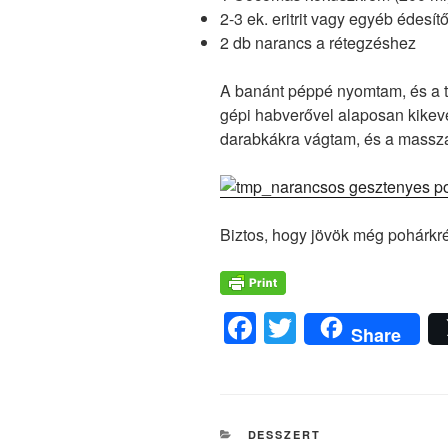
2-3 ek. eritrit vagy egyéb édesít
2 db narancs a rétegzéshez
A banánt péppé nyomtam, és a t
gépi habverővel alaposan kikeve
darabkákra vágtam, és a masszá
Biztos, hogy jövök még pohárkr
F
T
Share
a
wi
c
tt
e
er
KATEGÓRIÁK
DESSZERT