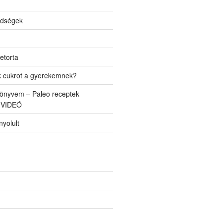
ldségek
etorta
k cukrot a gyerekemnek?
önyvem – Paleo receptek
 VIDEÓ
yolult