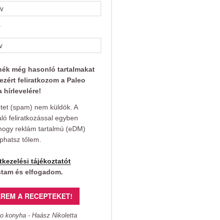
v
nék még hasonló tartalmakat
ezért feliratkozom a Paleo
 hírlevelére!
et (spam) nem küldök. A
aló feliratkozással egyben
hogy reklám tartalmú (eDM)
aphatsz tőlem.
tkezelési tájékoztatót
stam és elfogadom.
REM A RECEPTEKET!
o konyha - Haász Nikoletta