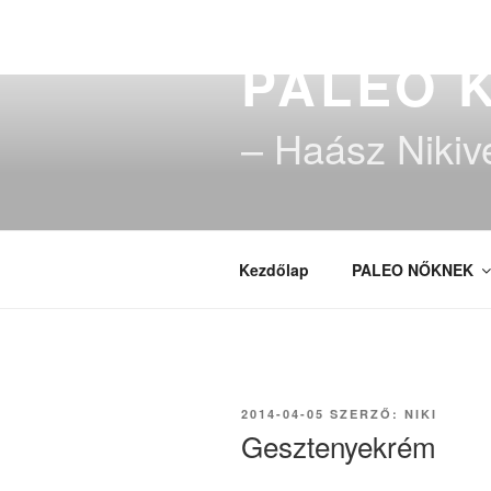
Tartalomhoz
PALEO 
– Haász Nikiv
Kezdőlap
PALEO NŐKNEK
BEKÜLDVE:
2014-04-05
SZERZŐ:
NIKI
Gesztenyekrém