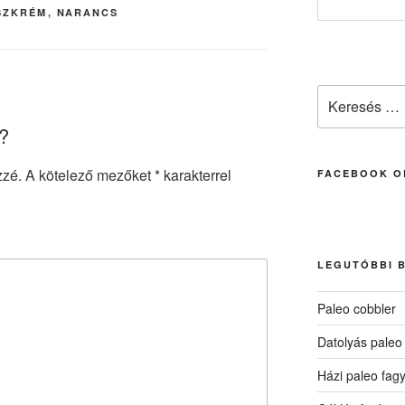
m
SZKRÉM
,
NARANCS
e
g
Keresés
a
?
következő
kifejezésre:
zzé.
A kötelező mezőket
*
karakterrel
FACEBOOK O
LEGUTÓBBI 
Paleo cobbler
Datolyás paleo
Házi paleo fagy