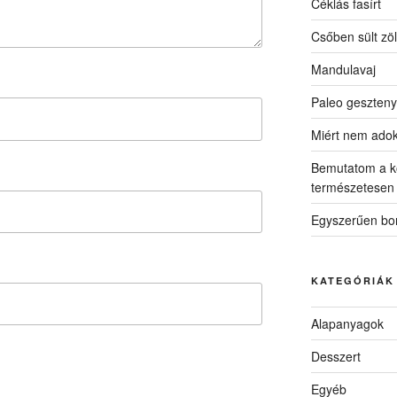
Céklás fasírt
Csőben sült zö
Mandulavaj
Paleo geszteny
Miért nem ado
Bemutatom a k
természetesen
Egyszerűen bon
KATEGÓRIÁK
Alapanyagok
Desszert
Egyéb