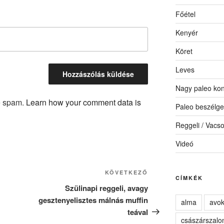
Főétel
Kenyér
Köret
Leves
Nagy paleo kon
ce spam.
Learn how your comment data is
Paleo beszélge
Reggeli / Vacs
Videó
Következő
KÖVETKEZŐ
CÍMKÉK
bejegyzés
Szülinapi reggeli, avagy
gesztenyelisztes málnás muffin
alma
avo
teával
császárszalo