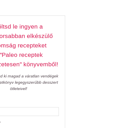
ltsd le ingyen a
orsabban elkészülő
omság recepteket
 "Paleo receptek
zetesen" könyvemből!
sd ki magad a váratlan vendégek
eptkönyv legegyszerűbb desszert
ötleteivel!
v