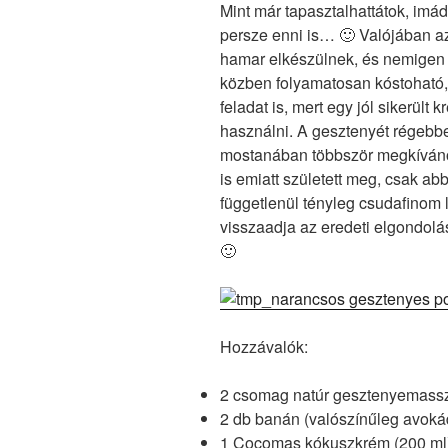
Mint már tapasztalhattátok, imá
persze enni is… 🙂 Valójában az
hamar elkészülnek, és nemigen l
közben folyamatosan kóstoható,
feladat is, mert egy jól sikerült 
használni. A gesztenyét régebben
mostanában többször megkíván
is emiatt született meg, csak abba
függetlenül tényleg csudafinom l
visszaadja az eredeti elgondolás
🙂
Hozzávalók:
2 csomag natúr gesztenyemassz
2 db banán (valószínűleg avokád
1 Cocomas kókuszkrém (200 ml