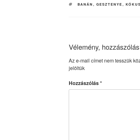
b
CÍMKÉK
BANÁN
,
GESZTENYE
,
KÓKU
o
o
k
Vélemény, hozzászólás
Az e-mail címet nem tesszük kö
jelöltük
Hozzászólás
*