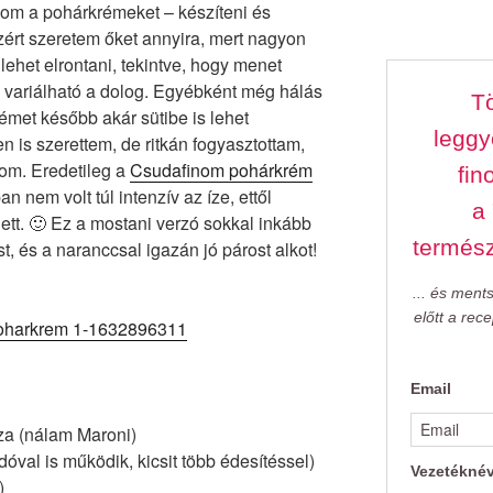
dom a pohárkrémeket – készíteni és
ért szeretem őket annyira, mert nagyon
ehet elrontani, tekintve, hogy menet
 variálható a dolog. Egyébként még hálás
Tö
krémet később akár sütibe is lehet
leggy
 is szerettem, de ritkán fogyasztottam,
om. Eredetileg a
Csudafinom pohárkrém
fin
n nem volt túl intenzív az íze, ettől
a
ett. 🙂 Ez a mostani verzó sokkal inkább
termés
t, és a naranccsal igazán jó párost alkot!
... és ment
előtt a rec
Email
a (nálam Maroni)
óval is működik, kicsit több édesítéssel)
Vezetékné
)