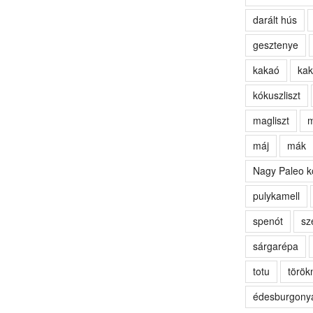
darált hús
gesztenye
kakaó
kak
kókuszliszt
magliszt
m
máj
mák
Nagy Paleo k
pulykamell
spenót
sz
sárgarépa
totu
törö
édesburgony