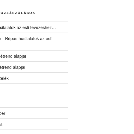
HOZZÁSZÓLÁSOK
ifalatok az esti tévézéshez…
h
-
Répás husifalatok az esti
 étrend alapjai
 étrend alapjai
zelék
ber
us