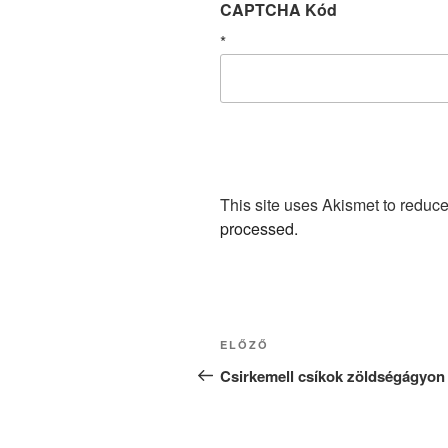
CAPTCHA Kód
*
This site uses Akismet to redu
processed.
Bejegyzés
Korábbi
ELŐZŐ
navigáció
bejegyzés
Csirkemell csíkok zöldségágyon