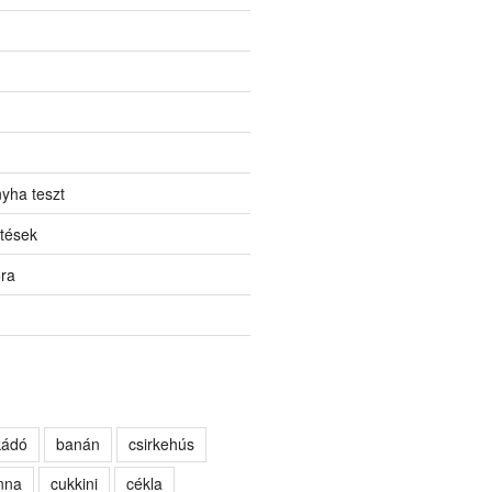
yha teszt
tések
ora
kádó
banán
csirkehús
nna
cukkini
cékla