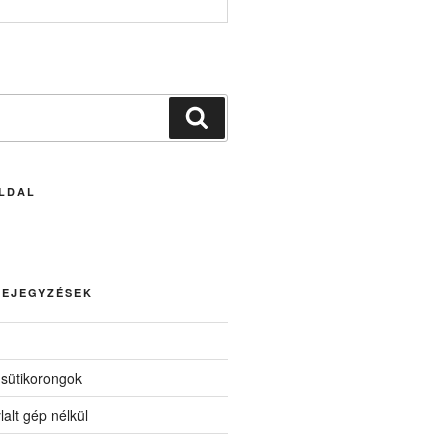
Keresés
LDAL
BEJEGYZÉSEK
 sütikorongok
lalt gép nélkül