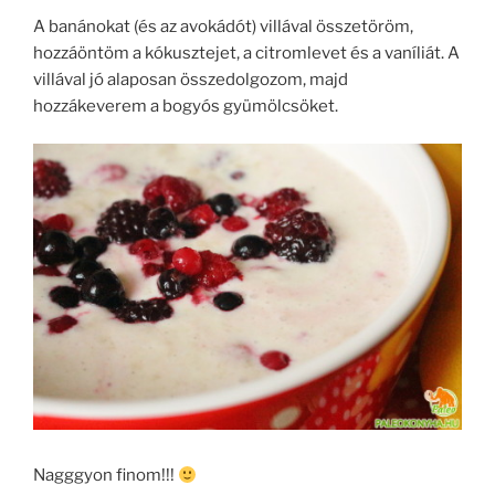
A banánokat (és az avokádót) villával összetöröm,
hozzáöntöm a kókusztejet, a citromlevet és a vaníliát. A
villával jó alaposan összedolgozom, majd
hozzákeverem a bogyós gyümölcsöket.
Nagggyon finom!!!