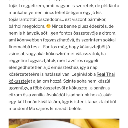
tojást reggelizem, amit nagyon is szeretek, de például a
munkahelyemen nincs lehetőségem egy jó kis
tojásrántottát összedobni… ezt viszont bármikor,
bárhol megoldom.
Nincs benne plusz édesítés, de
nem is hiányzik, sőt! Igen fontos összetevője a citrom,
ami könnyebben fogyaszthatóvá, és szerintem sokkal
finomabbá teszi. Fontos még, hogy kókusztejből jó
zsírosat, vagy akár kókuszkrémet válasszatok, ha
reggelire fogyasztjátok, mert a zsíros reggeli
elengedhetetlen a jó emésztéshez, így a napi
közérzetetekre is hatással van! Leginkább a
Real Thai
kókusztej
et ajánlom hozzá. Szinte soha nem készül
ugyanúgy, a főbb összetevői a kókusztej, a banán, a
citrom és a vanília. Avokádót is adhatunk hozzá, akár
egy-két banán kiváltására, úgy is isteni, tapasztalatból
mondom! Ma sajnos kimaradt belőle.