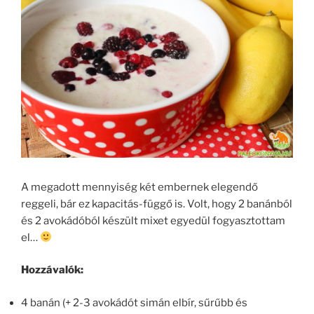
A megadott mennyiség két embernek elegendő
reggeli, bár ez kapacitás-függő is. Volt, hogy 2 banánból
és 2 avokádóból készült mixet egyedül fogyasztottam
el…
Hozzávalók:
4 banán (+ 2-3 avokádót simán elbír, sűrűbb és