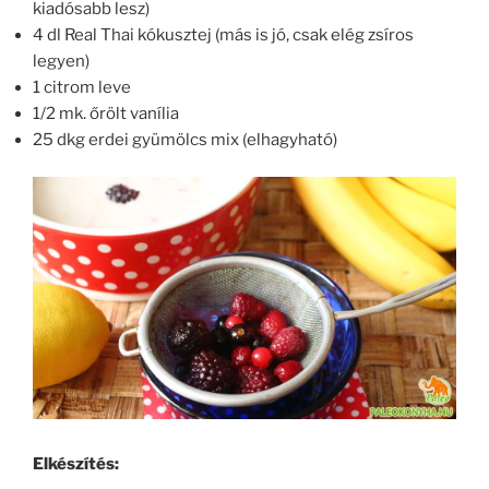
kiadósabb lesz)
4 dl Real Thai kókusztej (más is jó, csak elég zsíros
legyen)
1 citrom leve
1/2 mk. őrölt vanília
25 dkg erdei gyümölcs mix (elhagyható)
Elkészítés: