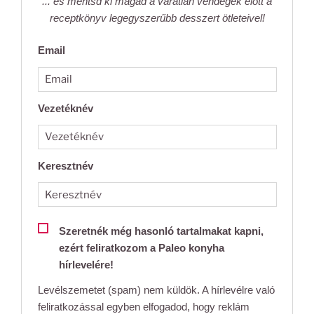
... és mentsd ki magad a váratlan vendégek előtt a
receptkönyv legegyszerűbb desszert ötleteivel!
Email
Vezetéknév
Keresztnév
Szeretnék még hasonló tartalmakat kapni,
ezért feliratkozom a Paleo konyha
hírlevelére!
Levélszemetet (spam) nem küldök. A hírlevélre való
feliratkozással egyben elfogadod, hogy reklám