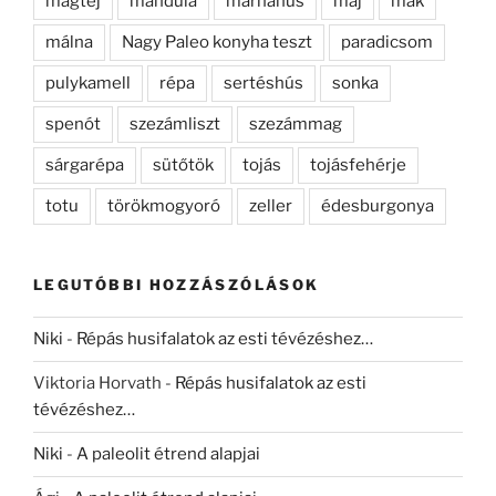
magtej
mandula
marhahús
máj
mák
málna
Nagy Paleo konyha teszt
paradicsom
pulykamell
répa
sertéshús
sonka
spenót
szezámliszt
szezámmag
sárgarépa
sütőtök
tojás
tojásfehérje
totu
törökmogyoró
zeller
édesburgonya
LEGUTÓBBI HOZZÁSZÓLÁSOK
Niki
-
Répás husifalatok az esti tévézéshez…
Viktoria Horvath
-
Répás husifalatok az esti
tévézéshez…
Niki
-
A paleolit étrend alapjai