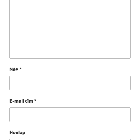
Név
*
E-mail cím
*
Honlap