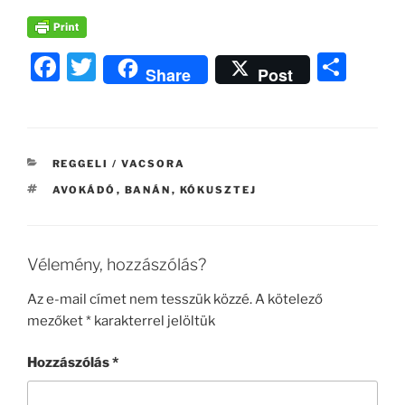
F
T
O
Share
Post
a
w
ss
c
itt
z
e
er
a
KATEGÓRIÁK
REGGELI / VACSORA
b
m
CÍMKÉK
AVOKÁDÓ
,
BANÁN
,
KÓKUSZTEJ
o
e
o
g
k
Vélemény, hozzászólás?
Az e-mail címet nem tesszük közzé.
A kötelező
mezőket
*
karakterrel jelöltük
Hozzászólás
*