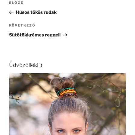
Korábbi
ELŐZŐ
navigáció
bejegyzés
Húsos tökös rudak
Következő
KÖVETKEZŐ
bejegyzés
Sütőtökkrémes reggeli
Üdvözöllek! :)