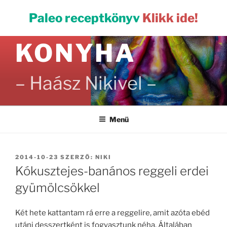
Tartalomhoz
PALEO
Paleo receptkönyv
Klikk ide!
KONYHA
– Haász Nikivel –
Menü
BEKÜLDVE:
2014-10-23
SZERZŐ:
NIKI
Kókusztejes-banános reggeli erdei
gyümölcsökkel
Két hete kattantam rá erre a reggelire, amit azóta ebéd
utáni desszertként is fogyasztunk néha. Általában