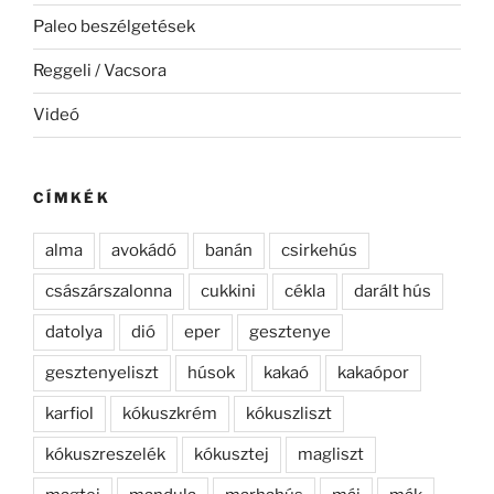
Paleo beszélgetések
Reggeli / Vacsora
Videó
CÍMKÉK
alma
avokádó
banán
csirkehús
császárszalonna
cukkini
cékla
darált hús
datolya
dió
eper
gesztenye
gesztenyeliszt
húsok
kakaó
kakaópor
karfiol
kókuszkrém
kókuszliszt
kókuszreszelék
kókusztej
magliszt