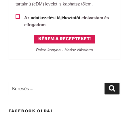
tartalmú (eDM) levelet is kaphatsz tőlem.
Az
adatkezelési tájékoztatót
elolvastam és
elfogadom.
KÉREM A RECEPTEKET!
Paleo konyha - Haász Nikoletta
Keresés
Keresé
a
következő
kifejezésre:
FACEBOOK OLDAL