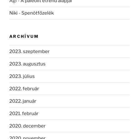
Ági
-
A paleolit étrend alapjai
Niki
-
Spenótfőzelék
ARCHÍVUM
2023. szeptember
2023. augusztus
2023. július
2022. február
2022. január
2021. február
2020. december
2020. november