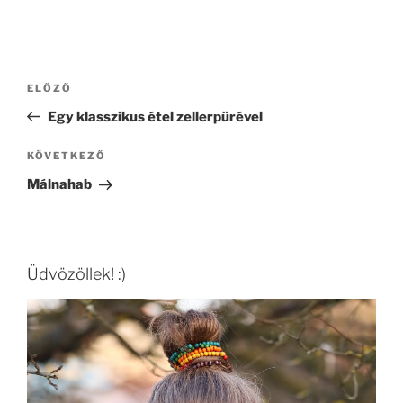
Bejegyzés
Korábbi
ELŐZŐ
navigáció
bejegyzés
Egy klasszikus étel zellerpürével
Következő
KÖVETKEZŐ
bejegyzés
Málnahab
Üdvözöllek! :)