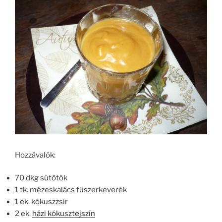
Hozzávalók:
70 dkg sütőtök
1 tk. mézeskalács fűszerkeverék
1 ek. kókuszzsír
2 ek.
házi kókusztejszín