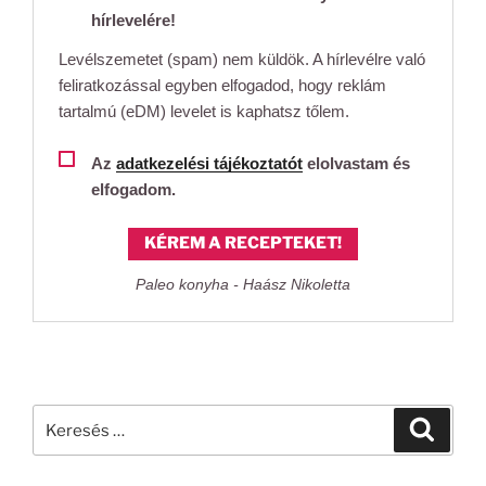
hírlevelére!
Levélszemetet (spam) nem küldök. A hírlevélre való
feliratkozással egyben elfogadod, hogy reklám
tartalmú (eDM) levelet is kaphatsz tőlem.
Az
adatkezelési tájékoztatót
elolvastam és
elfogadom.
KÉREM A RECEPTEKET!
Paleo konyha - Haász Nikoletta
Keresés
Keresé
a
következő