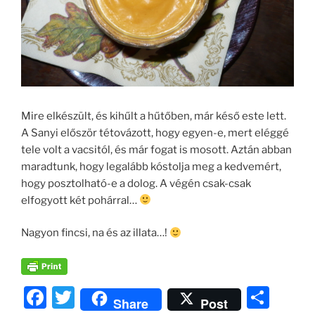
Mire elkészült, és kihűlt a hűtőben, már késő este lett.
A Sanyi először tétovázott, hogy egyen-e, mert eléggé
tele volt a vacsitól, és már fogat is mosott. Aztán abban
maradtunk, hogy legalább kóstolja meg a kedvemért,
hogy posztolható-e a dolog. A végén csak-csak
elfogyott két pohárral…
Nagyon fincsi, na és az illata…!
F
T
O
Share
Post