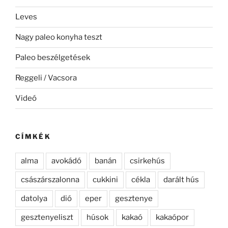
Leves
Nagy paleo konyha teszt
Paleo beszélgetések
Reggeli / Vacsora
Videó
CÍMKÉK
alma
avokádó
banán
csirkehús
császárszalonna
cukkini
cékla
darált hús
datolya
dió
eper
gesztenye
gesztenyeliszt
húsok
kakaó
kakaópor