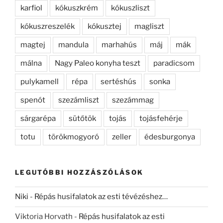
karfiol
kókuszkrém
kókuszliszt
kókuszreszelék
kókusztej
magliszt
magtej
mandula
marhahús
máj
mák
málna
Nagy Paleo konyha teszt
paradicsom
pulykamell
répa
sertéshús
sonka
spenót
szezámliszt
szezámmag
sárgarépa
sütőtök
tojás
tojásfehérje
totu
törökmogyoró
zeller
édesburgonya
LEGUTÓBBI HOZZÁSZÓLÁSOK
Niki
-
Répás husifalatok az esti tévézéshez…
Viktoria Horvath
-
Répás husifalatok az esti