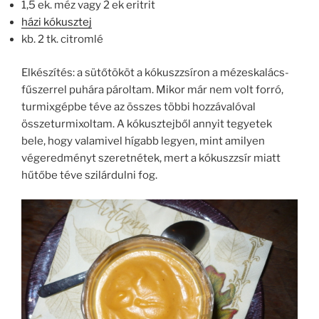
1,5 ek. méz vagy 2 ek eritrit
házi kókusztej
kb. 2 tk. citromlé
Elkészítés: a sütőtököt a kókuszzsíron a mézeskalács-
fűszerrel puhára pároltam. Mikor már nem volt forró,
turmixgépbe téve az összes többi hozzávalóval
összeturmixoltam. A kókusztejből annyit tegyetek
bele, hogy valamivel hígabb legyen, mint amilyen
végeredményt szeretnétek, mert a kókuszzsír miatt
hűtőbe téve szilárdulni fog.