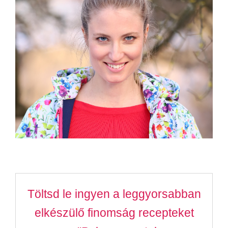
Töltsd le ingyen a leggyorsabban
elkészülő finomság recepteket