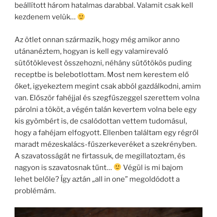
beállított három hatalmas darabbal. Valamit csak kell
kezdenem velük…
Az ötlet onnan származik, hogy még amikor anno
utánanéztem, hogyan is kell egy valamirevaló
sütőtöklevest összehozni, néhány sütőtökös puding
receptbe is belebotlottam. Most nem kerestem elő
őket, igyekeztem megint csak abból gazdálkodni, amim
van. Először fahéjjal és szegfűszeggel szerettem volna
párolni a tököt, a végén talán kevertem volna bele egy
kis gyömbért is, de csalódottan vettem tudomásul,
hogy a fahéjam elfogyott. Ellenben találtam egy régről
maradt mézeskalács-fűszerkeveréket a szekrényben.
A szavatosságát ne firtassuk, de megillatoztam, és
nagyon is szavatosnak tűnt…
Végül is mi bajom
lehet belőle? Így aztán „all in one” megoldódott a
problémám.