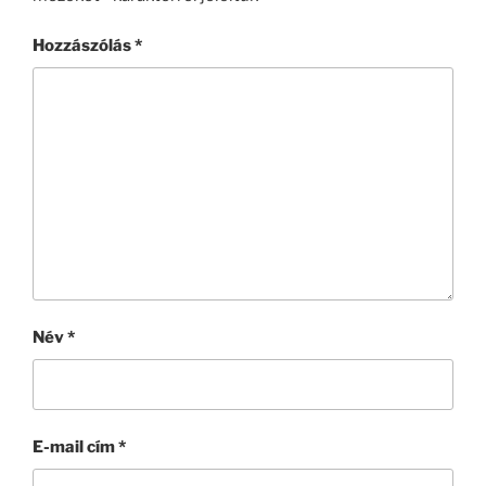
Hozzászólás
*
Név
*
E-mail cím
*