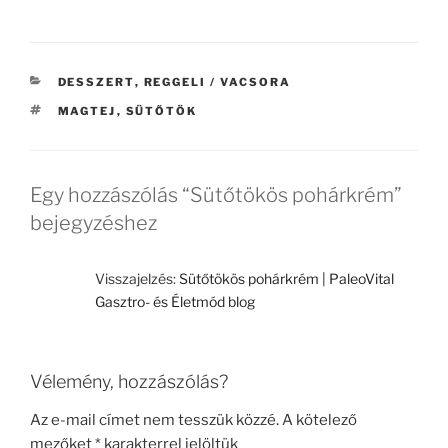
a
w
ss
c
itt
z
e
er
a
KATEGÓRIÁK
DESSZERT
,
REGGELI / VACSORA
b
m
CÍMKÉK
MAGTEJ
,
SÜTŐTÖK
o
e
o
g
k
Egy hozzászólás “Sütőtökös pohárkrém”
bejegyzéshez
Visszajelzés:
Sütőtökös pohárkrém | PaleoVital
Gasztro- és Életmód blog
Vélemény, hozzászólás?
Az e-mail címet nem tesszük közzé.
A kötelező
mezőket
*
karakterrel jelöltük