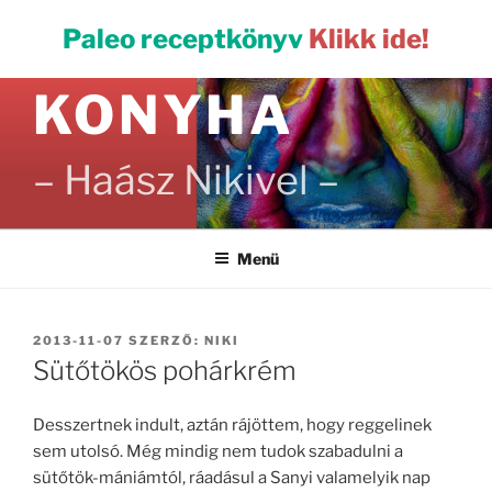
Tartalomhoz
PALEO
Paleo receptkönyv
Klikk ide!
KONYHA
– Haász Nikivel –
Menü
BEKÜLDVE:
2013-11-07
SZERZŐ:
NIKI
Sütőtökös pohárkrém
Desszertnek indult, aztán rájöttem, hogy reggelinek
sem utolsó. Még mindig nem tudok szabadulni a
sütőtök-mániámtól, ráadásul a Sanyi valamelyik nap