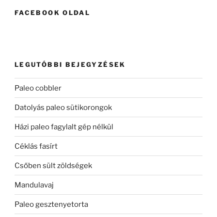
kifejezésre:
FACEBOOK OLDAL
LEGUTÓBBI BEJEGYZÉSEK
Paleo cobbler
Datolyás paleo sütikorongok
Házi paleo fagylalt gép nélkül
Céklás fasírt
Csőben sült zöldségek
Mandulavaj
Paleo gesztenyetorta